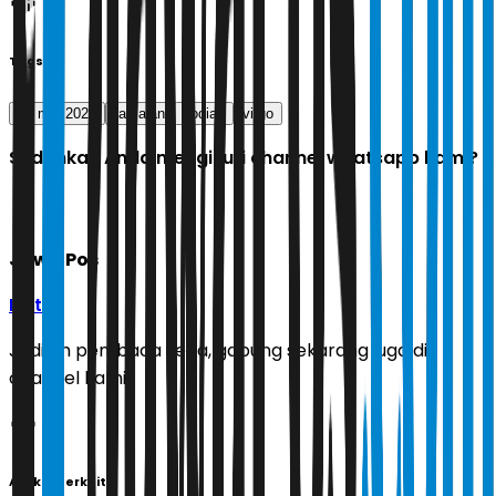
Tags
16 mei 2026
ramalan
zodiak
virgo
Sudahkah Anda mengikuti channel whatsapp kami?
Jawa Pos
Ikuti
Jadilah pembaca setia, gabung sekarang juga di
channel kami!
Artikel Terkait