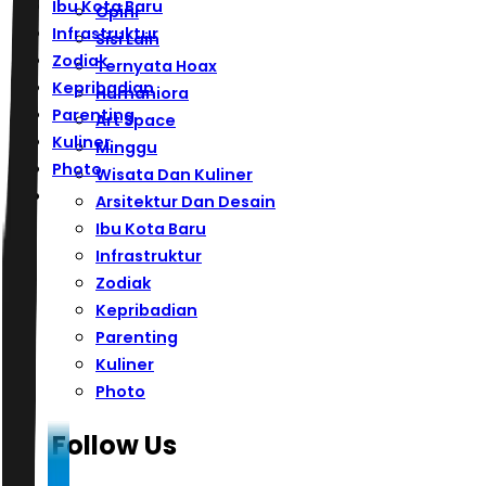
Ibu Kota Baru
Opini
Infrastruktur
Sisi Lain
Zodiak
Ternyata Hoax
Kepribadian
Humaniora
Parenting
Art Space
Kuliner
Minggu
Photo
Wisata Dan Kuliner
Arsitektur Dan Desain
Ibu Kota Baru
Infrastruktur
Zodiak
Kepribadian
Parenting
Kuliner
Photo
Follow Us