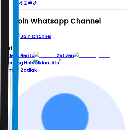
Join Whatsapp Channel
Join Channel
Hari ini
|
Indeks Berita
Zetizen
Learning Hub
Iklan Jitu
Home
Zodiak