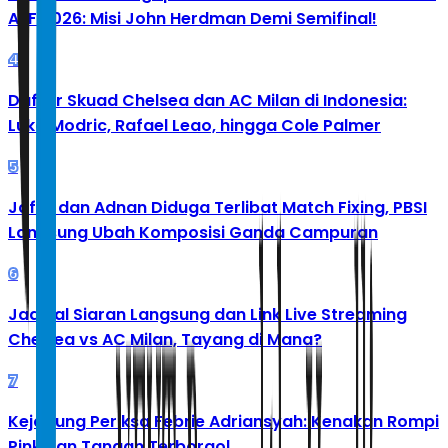
AFF 2026: Misi John Herdman Demi Semifinal!
4
Daftar Skuad Chelsea dan AC Milan di Indonesia:
Luka Modric, Rafael Leao, hingga Cole Palmer
5
Jafar dan Adnan Diduga Terlibat Match Fixing, PBSI
Langsung Ubah Komposisi Ganda Campuran
6
Jadwal Siaran Langsung dan Link Live Streaming
Chelsea vs AC Milan, Tayang di Mana?
7
Kejagung Periksa Febrie Adriansyah: Kenakan Rompi
Pink dan Tangan Terborgol