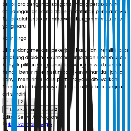
berbicara dengan pasangan tentang perasaanmu,
dan dengarkan ketika dia menceritakan perasaannya.
Terbukalah untuk membawa hubungan menuju level
yang baru.
Karir Virgo
Jika sedang mencari pekerjaan baru dan memiliki latar
belakang di bidang akuntansi, virgo akan menemukan
banyak pilihan yang tersedia. Luangkan waktu untuk
benar-benar mempertimbangkan pilihan dan jangan
hanya menerima posisi pertama yang ditawarkan.
Manfaatkan banyaknya pilihan ini untuk keuntungan
diri sendiri.
1
2
2
Tampilkan semua halaman
Editor:
Setyo Adi Nugroho
Ikuti kami di Google