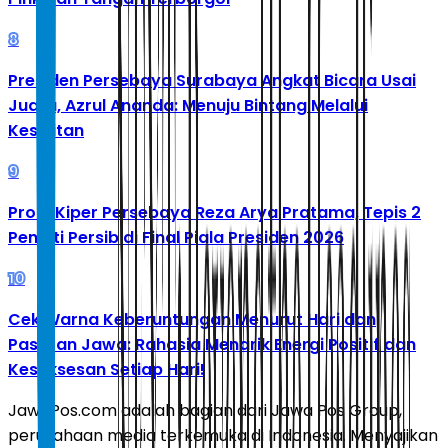
8
Presiden Persebaya Surabaya Angkat Bicara Usai
Juara, Azrul Ananda: Menuju Bintang Melalui
Kesulitan
9
Profil Kiper Persebaya Reza Arya Pratama, Tepis 2
Penalti Persib di Final Piala Presiden 2026
10
Cek Warna Keberuntungan Menurut Hari dan
Pasaran Jawa: Rahasia Menarik Energi Positif dan
Kesuksesan Setiap Hari!
JawaPos.com adalah bagian dari Jawa Pos Group,
perusahaan media terkemuka di Indonesia. Menyajikan