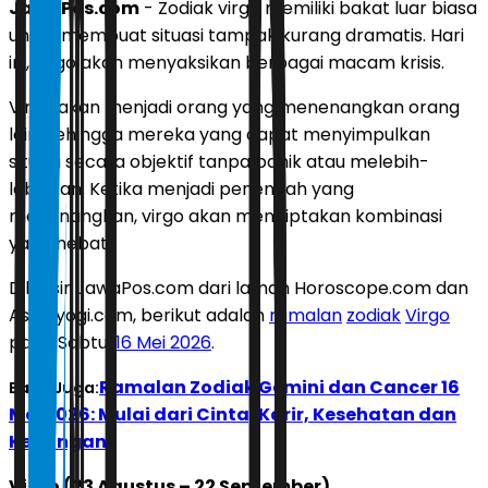
JawaPos.com
- Zodiak virgo memiliki bakat luar biasa
untuk membuat situasi tampak kurang dramatis. Hari
ini, virgo akan menyaksikan berbagai macam krisis.
Virgo akan menjadi orang yang menenangkan orang
lain, sehingga mereka yang dapat menyimpulkan
situasi secara objektif tanpa panik atau melebih-
lebihkan. Ketika menjadi penengah yang
menenangkan, virgo akan menciptakan kombinasi
yang hebat.
Dilansir JawaPos.com dari laman Horoscope.com dan
Astroyogi.com, berikut adalah
ramalan
zodiak
Virgo
pada Sabtu,
16 Mei 2026
.
Ramalan Zodiak Gemini dan Cancer 16
Baca Juga:
Mei 2026: Mulai dari Cinta, Karir, Kesehatan dan
Keuangan
Virgo (23 Agustus – 22 September)