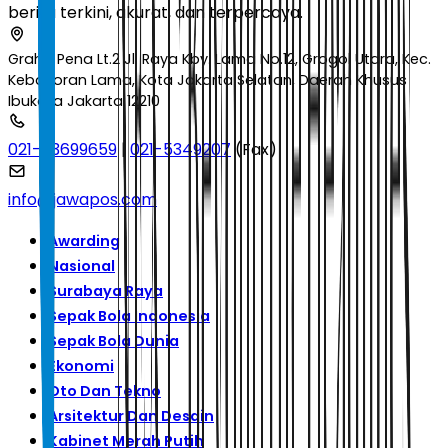
berita terkini, akurat, dan terpercaya.
Graha Pena Lt.2 Jl. Raya Kby. Lama No.12, Grogol Utara, Kec.
Kebayoran Lama, Kota Jakarta Selatan, Daerah Khusus
Ibukota Jakarta 12210
021-53699659
|
021-5349207
(Fax)
info@jawapos.com
Awarding
Nasional
Surabaya Raya
Sepak Bola Indonesia
Sepak Bola Dunia
Ekonomi
Oto Dan Tekno
Arsitektur Dan Desain
Kabinet Merah Putih