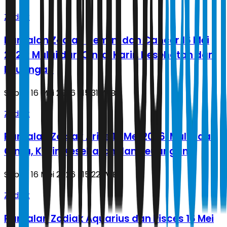
Zodiak
Ramalan Zodiak Gemini dan Cancer 16 Mei
2026: Mulai dari Cinta, Karir, Kesehatan dan
Keuangan
Sabtu, 16 Mei 2026 | 15.31 WIB
Zodiak
Ramalan Zodiak Aries 16 Mei 2026: Mulai dari
Cinta, Karir, Kesehatan dan Keuangan
Sabtu, 16 Mei 2026 | 15.22 WIB
Zodiak
Ramalan Zodiak Aquarius dan Pisces 16 Mei