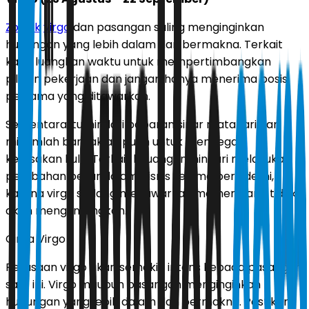
Zodiak
virgo
dan pasangan saling menginginkan
hubungan yang lebih dalam dan bermakna. Terkait
karir, luangkan waktu untuk mempertimbangkan
pilihan pekerjaan dan jangan hanya menerima posisi
pertama yang ditawarkan.
Sementara itu, hindari paparan sinar matahari dan
minumlah banyak air putih untuk mencegah
kerusakan kulit. Terkait keuangan, hindari melakukan
perubahan besar dalam bisnis selama periode ini,
karena virgo sedang menawarkan momen yang tidak
akan menguntungkan.
Cinta Virgo
Perasaan virgo akan semakin intens kepada pasangan
saat ini. Virgo maupun pasangan menginginkan
hubungan yang lebih dalam dan bermakna. Pastikan