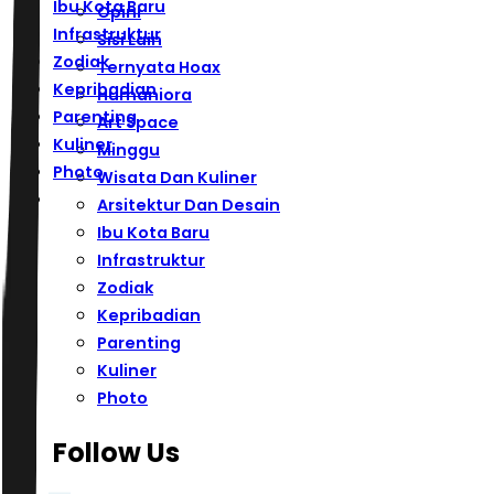
Ibu Kota Baru
Opini
Infrastruktur
Sisi Lain
Zodiak
Ternyata Hoax
Kepribadian
Humaniora
Parenting
Art Space
Kuliner
Minggu
Photo
Wisata Dan Kuliner
Arsitektur Dan Desain
Ibu Kota Baru
Infrastruktur
Zodiak
Kepribadian
Parenting
Kuliner
Photo
Follow Us