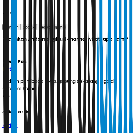
Tags
ramalan
zodiak
Besok
gemini
Sudahkah Anda mengikuti channel whatsapp kami?
Jawa Pos
Ikuti
Jadilah pembaca setia, gabung sekarang juga di
channel kami!
Artikel Terkait
Zodiak