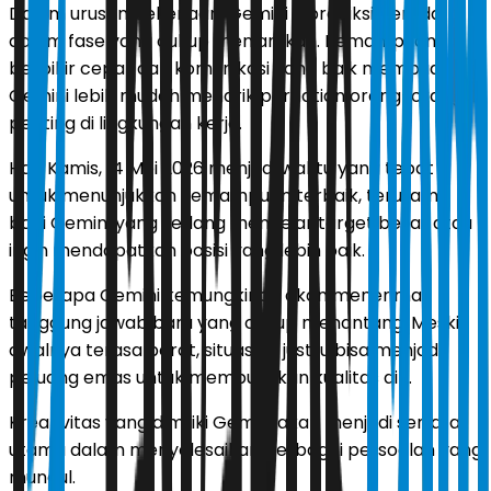
Dalam urusan pekerjaan, Gemini diprediksi berada
dalam fase yang cukup menjanjikan. Kemampuan
berpikir cepat dan komunikasi yang baik membuat
Gemini lebih mudah menarik perhatian orang-orang
penting di lingkungan kerja.
Hari Kamis, 14 Mei 2026 menjadi waktu yang tepat
untuk menunjukkan kemampuan terbaik, terutama
bagi Gemini yang sedang mengejar target besar atau
ingin mendapatkan posisi yang lebih baik.
Beberapa Gemini kemungkinan akan menerima
tanggung jawab baru yang cukup menantang. Meski
awalnya terasa berat, situasi ini justru bisa menjadi
peluang emas untuk membuktikan kualitas diri.
Kreativitas yang dimiliki Gemini akan menjadi senjata
utama dalam menyelesaikan berbagai persoalan yang
muncul.