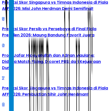
Prediksi Skor Singapura vs Timnas Indonesia di Piala
AFF 2026: Misi John Herdman Demi Semifinal!
5
Prediksi Skor Persib vs Persebaya di Final Piala
Presiden 2026: Maung Bandung Favorit Juara
6
Profil Jafar Hidayatullah dan Adnan Maulana:
Diduga Match Fixing, Dicoret PBSI dari Kejuaraan
Dunia
7
Prediksi Skor Singapura vs Timnas Indonesia di Piala
AFF 2026: Pembuktian Sihir John Herdman!
8