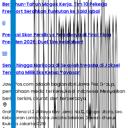
Bertahun-Tahun Mogok Kerja, Tim 10 Pekerja
Freeport Serahkan Tuntutan ke Said Iqbal
9
Prediksi Skor Persib vs Persebaya di Final Piala
Presiden 2026: Duel Tim Kelelahan!
10
Senpi hingga Narkoba di Sekolah Swasta di Jaksel
Ternyata Milik Eks Ketua Yayasan
JawaPos.com adalah bagian dari Jawa Pos Group,
perusahaan media terkemuka di Indonesia. Menyajikan
berita terkini, akurat, dan terpercaya.
Graha Pena Lt.2 Jl. Raya Kby. Lama No.12, Grogol Utara, Kec.
Kebayoran Lama, Kota Jakarta Selatan, Daerah Khusus
Ibukota Jakarta 12210