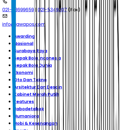
021-53699659
|
021-5349207
(Fax)
info@jawapos.com
Awarding
Nasional
Surabaya Raya
Sepak Bola Indonesia
Sepak Bola Dunia
Ekonomi
Oto Dan Tekno
Arsitektur Dan Desain
Kabinet Merah Putih
Features
Jabodetabek
Humaniora
Hobi & Kesenangan