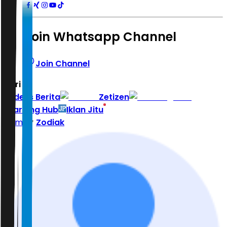
Join Whatsapp Channel
Join Channel
Hari ini
|
Indeks Berita
Zetizen
Learning Hub
Iklan Jitu
Home
Zodiak