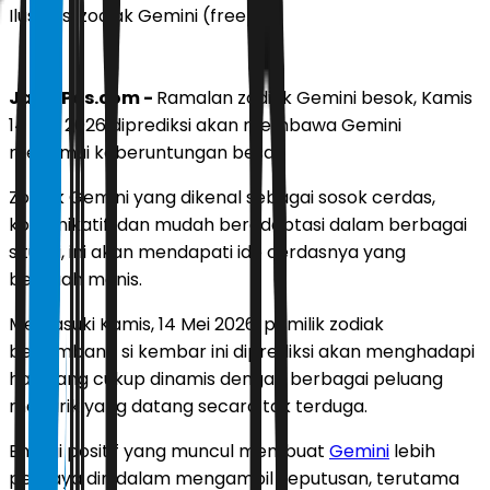
Ilustrasi zodiak Gemini (freepik)
JawaPos.com -
Ramalan zodiak Gemini besok, Kamis
14 Mei 2026 diprediksi akan membawa Gemini
menemui keberuntungan besar.
Zodiak Gemini yang dikenal sebagai sosok cerdas,
komunikatif, dan mudah beradaptasi dalam berbagai
situasi, ini akan mendapati ide cerdasnya yang
berbuah manis.
Memasuki Kamis, 14 Mei 2026, pemilik zodiak
berlambang si kembar ini diprediksi akan menghadapi
hari yang cukup dinamis dengan berbagai peluang
menarik yang datang secara tak terduga.
Energi positif yang muncul membuat
Gemini
lebih
percaya diri dalam mengambil keputusan, terutama