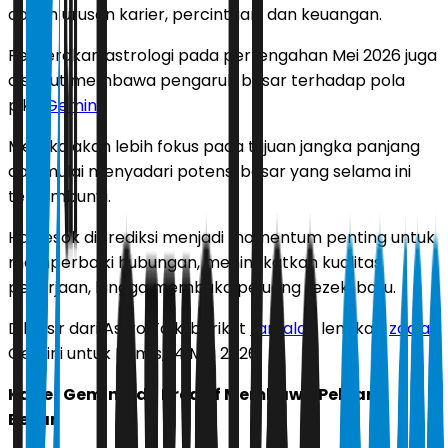
dalam urusan karier, percintaan, dan keuangan.
Pergerakan astrologi pada pertengahan Mei 2026 juga
disebut membawa pengaruh besar terhadap pola
pikir
Gemini
.
Mereka akan lebih fokus pada tujuan jangka panjang
dan mulai menyadari potensi besar yang selama ini
tersembunyi.
Hari esok diprediksi menjadi momentum penting untuk
memperbaiki hubungan, meningkatkan kualitas
pekerjaan, hingga membuka peluang rezeki baru.
Dilansir dari Astro Talk, berikut
ramalan
lengkap
zodiak
Gemini untuk Kamis, 14 Mei 2026.
Karier Gemini: Ide Kreatif Membawa Peluang
Besar