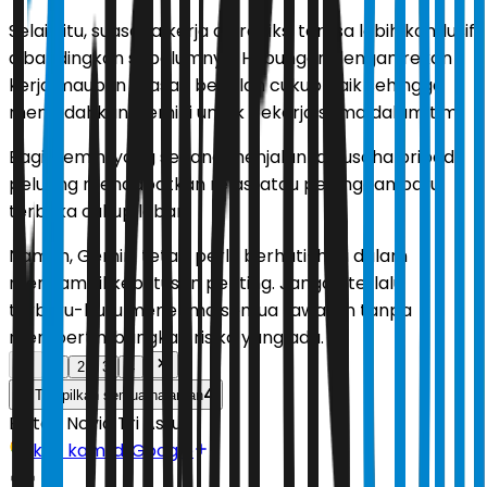
Selain itu, suasana kerja diprediksi terasa lebih kondusif
dibandingkan sebelumnya. Hubungan dengan rekan
kerja maupun atasan berjalan cukup baik sehingga
memudahkan Gemini untuk bekerja sama dalam tim.
Bagi Gemini yang sedang menjalankan usaha pribadi,
peluang mendapatkan relasi atau pelanggan baru
terbuka cukup lebar.
Namun, Gemini tetap perlu berhati-hati dalam
mengambil keputusan penting. Jangan terlalu
terburu-buru menerima semua tawaran tanpa
mempertimbangkan risiko yang ada.
1
2
3
4
4
Tampilkan semua halaman
Editor:
Novia Tri Astuti
Ikuti kami di Google