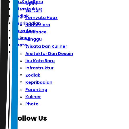
Ibu Kota Baru
Opini
Infrastruktur
Sisi Lain
Zodiak
Ternyata Hoax
Kepribadian
Humaniora
Parenting
Art Space
Kuliner
Minggu
Photo
Wisata Dan Kuliner
Arsitektur Dan Desain
Ibu Kota Baru
Infrastruktur
Zodiak
Kepribadian
Parenting
Kuliner
Photo
Follow Us