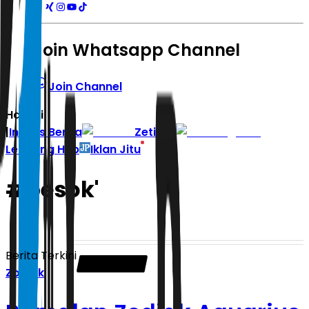
Join Whatsapp Channel
Join Channel
Hari ini
|
Indeks Berita
Zetizen
Learning Hub
Iklan Jitu
#
besok'
Berita Terkini
Zodiak