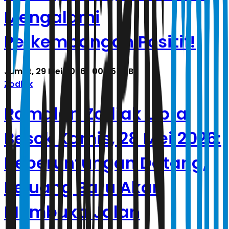
Mengalami
Perkembangan Positif!
Jumat, 29 Mei 2026 | 00.45 WIB
Zodiak
Ramalan Zodiak Libra
Besok Kamis, 28 Mei 2026:
Keberuntungan Datang,
Peluang Baru Akan
Membuka Jalan