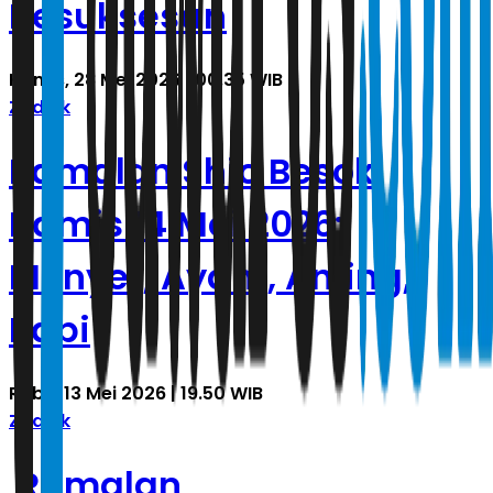
Kesuksesan
Kamis, 28 Mei 2026 | 00.35 WIB
Zodiak
Ramalan Shio Besok
Kamis 14 Mei 2026:
Monyet, Ayam, Anjing,
Babi
Rabu, 13 Mei 2026 | 19.50 WIB
Zodiak
Ramalan