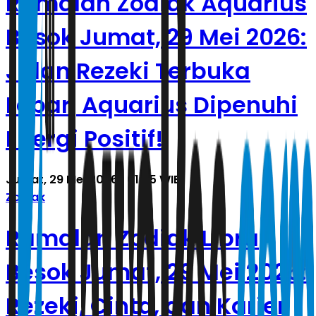
Ramalan Zodiak Aquarius
Besok Jumat, 29 Mei 2026:
Jalan Rezeki Terbuka
Lebar, Aquarius Dipenuhi
Energi Positif!
Jumat, 29 Mei 2026 | 01.05 WIB
Zodiak
Ramalan Zodiak Libra
Besok Jumat, 29 Mei 2026:
Rezeki, Cinta, dan Karier