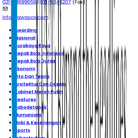
021-53699659
|
021-5349207
(Fax)
info@jawapos.com
Awarding
Nasional
Surabaya Raya
Sepak Bola Indonesia
Sepak Bola Dunia
Ekonomi
Oto Dan Tekno
Arsitektur Dan Desain
Kabinet Merah Putih
Features
Jabodetabek
Humaniora
Hobi & Kesenangan
Sports
Infrastruktur