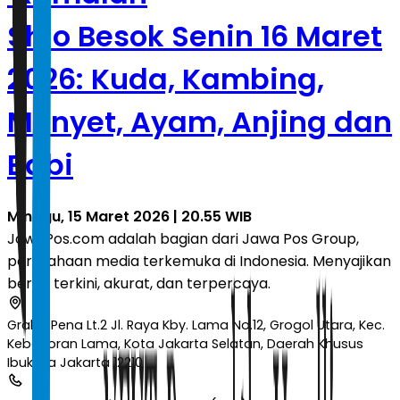
Shio Besok Senin 16 Maret
2026: Kuda, Kambing,
Monyet, Ayam, Anjing dan
Babi
Minggu, 15 Maret 2026 | 20.55 WIB
JawaPos.com adalah bagian dari Jawa Pos Group,
perusahaan media terkemuka di Indonesia. Menyajikan
berita terkini, akurat, dan terpercaya.
Graha Pena Lt.2 Jl. Raya Kby. Lama No.12, Grogol Utara, Kec.
Kebayoran Lama, Kota Jakarta Selatan, Daerah Khusus
Ibukota Jakarta 12210