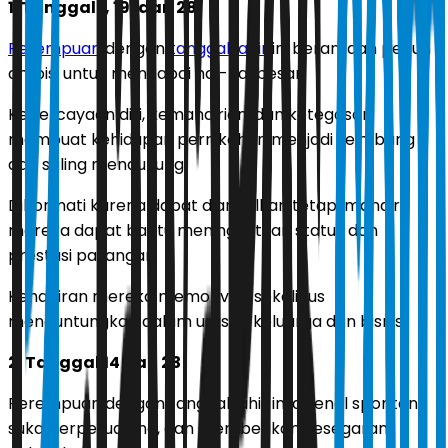
1. Tanggal 1, 19, dan 28
Perempuan
dengan
tanggal lahir
ini berani dan penuh
ambisi untuk mencapai hal-hal besar.
Kepercayaan diri, kemandirian, dan ketegasan
membuat kehidupan pernikahan menjadi seimbang
dan saling mendukung.
Dihormati karena dapat diandalkan tetapi mandiri,
mereka dapat bantu meningkatkan status dan
prestasi pasangan.
Kehadiran mereka memotivasi sekaligus
menguntungkan dalam urusan keluarga dan bisnis.
2. Tanggal 14 dan 23
Perempuan dengan tanggal lahir ini dikenal spontan,
suka berpetualang, dan memberikan kesegaran