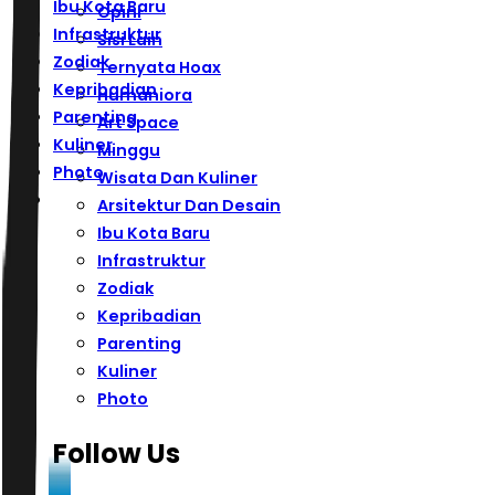
Ibu Kota Baru
Opini
Infrastruktur
Sisi Lain
Zodiak
Ternyata Hoax
Kepribadian
Humaniora
Parenting
Art Space
Kuliner
Minggu
Photo
Wisata Dan Kuliner
Arsitektur Dan Desain
Ibu Kota Baru
Infrastruktur
Zodiak
Kepribadian
Parenting
Kuliner
Photo
Follow Us