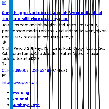
10
Senpi hingga Narkoba di Sekolah Swasta di Jaksel
Ternyata Milik Eks Ketua Yayasan
JawaPos.com adalah bagian dari Jawa Pos Group,
perusahaan media terkemuka di Indonesia. Menyajikan
berita terkini, akurat, dan terpercaya.
Graha Pena Lt.2 Jl. Raya Kby. Lama No.12, Grogol Utara, Kec.
Kebayoran Lama, Kota Jakarta Selatan, Daerah Khusus
Ibukota Jakarta 12210
021-53699659
|
021-5349207
(Fax)
info@jawapos.com
Awarding
Nasional
Surabaya Raya