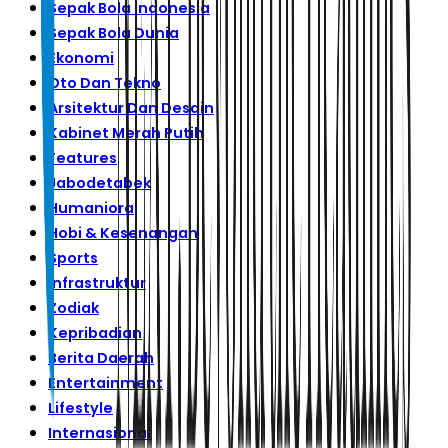
Sepak Bola Indonesia
Sepak Bola Dunia
Ekonomi
Oto Dan Tekno
Arsitektur Dan Desain
Kabinet Merah Putih
Features
Jabodetabek
Humaniora
Hobi & Kesenangan
Sports
Infrastruktur
Zodiak
Kepribadian
Berita Daerah
Entertainment
Lifestyle
Internasional