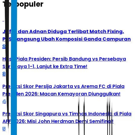
Terpopuler
1
Jafar dan Adnan Diduga Terlibat Match Fixing,
PBSI Langsung Ubah Komposisi Ganda Campuran
2
Hasil Piala Presiden: Persib Bandung vs Persebaya
Surabaya 1-1, Lanjut ke Extra Time!
3
Prediksi Skor Persija Jakarta vs Arema FC di Piala
Presiden 2026: Macan Kemayoran Diunggulkan!
4
Prediksi Skor Singapura vs Timnas Indonesia di Piala
AFF 2026: Misi John Herdman Demi Semifinal!
5