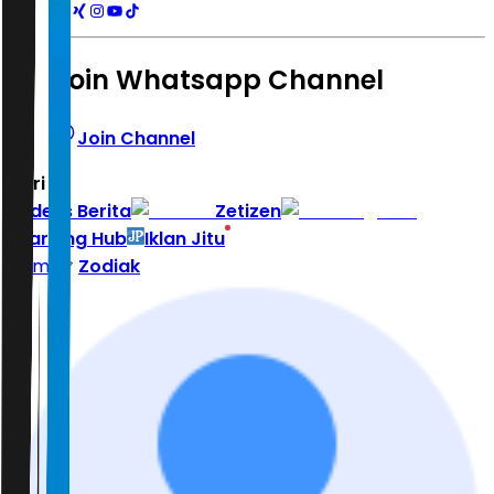
Join Whatsapp Channel
Join Channel
Hari ini
|
Indeks Berita
Zetizen
Learning Hub
Iklan Jitu
Home
Zodiak