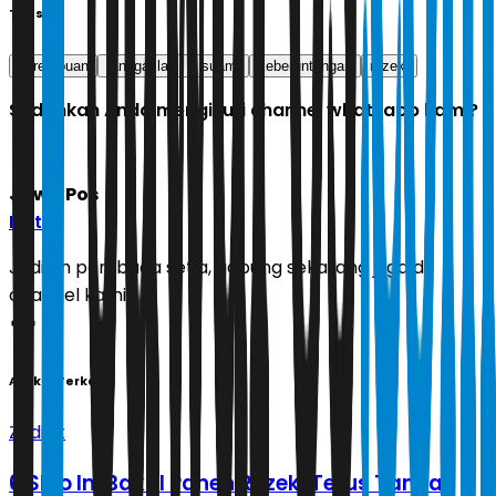
Tags
perempuan
tanggal lahir
suami
keberuntungan
rezeki
Sudahkah Anda mengikuti channel whatsapp kami?
Jawa Pos
Ikuti
Jadilah pembaca setia, gabung sekarang juga di
channel kami!
Artikel Terkait
Zodiak
6 Shio Ini Bakal Panen Rezeki Terus Tanpa