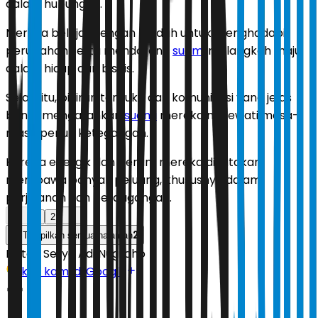
dalam hubungan.
Mereka belajar dengan mudah untuk menghadapi
perubahan serta mendorong
suami
melangkah maju
dalam hidup dan bisnis.
Selain itu, pikiran terbuka dan komunikasi yang jelas
bantu mengarahkan
suami
mereka melewati masa-
masa penuh ketegangan.
Karena energik dan berani, mereka dikatakan
membawa banyak peluang, khususnya dalam
perjalanan dan perdagangan.
1
2
2
Tampilkan semua halaman
Editor:
Setyo Adi Nugroho
Ikuti kami di Google