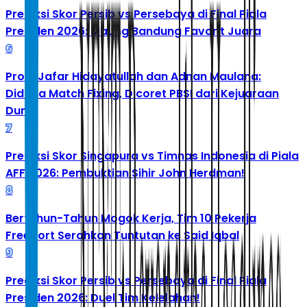
Prediksi Skor Persib vs Persebaya di Final Piala
Presiden 2026: Maung Bandung Favorit Juara
6
Profil Jafar Hidayatullah dan Adnan Maulana:
Diduga Match Fixing, Dicoret PBSI dari Kejuaraan
Dunia
7
Prediksi Skor Singapura vs Timnas Indonesia di Piala
AFF 2026: Pembuktian Sihir John Herdman!
8
Bertahun-Tahun Mogok Kerja, Tim 10 Pekerja
Freeport Serahkan Tuntutan ke Said Iqbal
9
Prediksi Skor Persib vs Persebaya di Final Piala
Presiden 2026: Duel Tim Kelelahan!