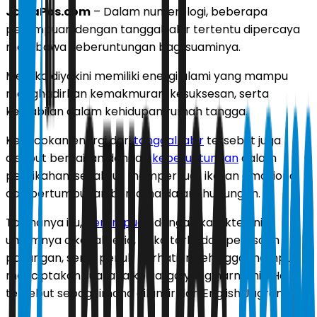
JawaPos.com
– Dalam numerologi, beberapa
perempuan dengan tanggal lahir tertentu dipercaya
membawa keberuntungan bagi suaminya.
Mereka diyakini memiliki energi alami yang mampu
menghadirkan kemakmuran, kesuksesan, serta
kestabilan dalam kehidupan rumah tangga.
Kecocokan energi dari
tanggal lahir
tersebut juga
disebut berkaitan dengan
keberuntungan
dalam
pernikahan, sekaligus memperkuat ikatan emosional
dan pertumbuhan bersama dalam hubungan.
Tak hanya itu,
perempuan
dengan karakter ini
umumnya dikenal setia, peka terhadap perasaan
pasangan, serta penuh perhatian sehingga mampu
menciptakan suasana keluarga yang harmonis. Hal
tersebut sebagaimana dilansir dari English Jagran.