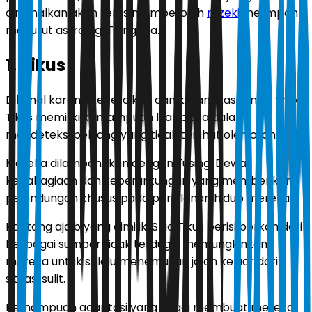
diramalkan akan terus memperoleh
rezeki
melimpah
menurut astrologi Tionghoa.
1. Tikus
Dikenal karena kecerdikan dan ketangkasannya, Shio
Tikus memiliki kemampuan luar biasa dalam
mendeteksi peluang yang tidak terlihat oleh orang lain.
Mereka dilambangkan dengan Fusing, Dewa
kebahagiaan dan keberuntungan yang memberikan
perlindungan khusus pada perjalanan hidup mereka.
Kantong ajaib yang dimiliki Shio Tikus berisi berkah dari
berbagai sumber tidak terduga, memungkinkan
mereka untuk selalu menemukan jalan keluar dari
situasi sulit.
Kemampuan adaptasi yang tinggi membuat mereka