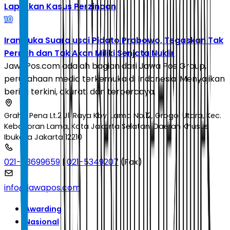
Laporkan Kasus Perzinaan
10
Iran Buka Suara usai Pidato Prabowo, Tegaskan Tak
Pernah dan Tak Akan Miliki Senjata Nuklir
JawaPos.com adalah bagian dari Jawa Pos Group,
perusahaan media terkemuka di Indonesia. Menyajikan
berita terkini, akurat, dan terpercaya.
Graha Pena Lt.2 Jl. Raya Kby. Lama No.12, Grogol Utara, Kec.
Kebayoran Lama, Kota Jakarta Selatan, Daerah Khusus
Ibukota Jakarta 12210
021-53699659
|
021-5349207
(Fax)
info@jawapos.com
Awarding
Nasional