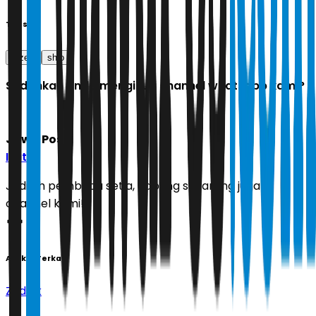
Tags
rezeki
shio
Sudahkah Anda mengikuti channel whatsapp kami?
Jawa Pos
Ikuti
Jadilah pembaca setia, gabung sekarang juga di
channel kami!
Artikel Terkait
Zodiak