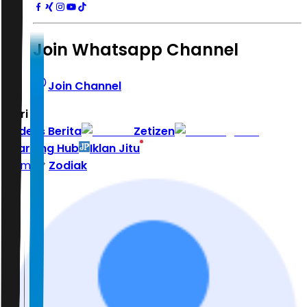
Join Whatsapp Channel
Join Channel
Hari ini
|
Indeks Berita
Zetizen
Learning Hub
Iklan Jitu
Home
Zodiak