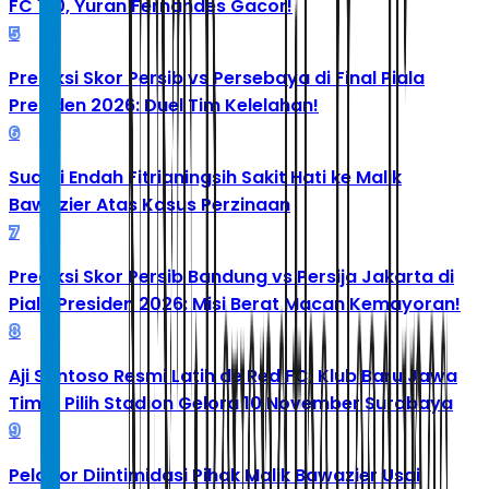
FC 1-0, Yuran Fernandes Gacor!
5
Prediksi Skor Persib vs Persebaya di Final Piala
Presiden 2026: Duel Tim Kelelahan!
6
Suami Endah Fitrianingsih Sakit Hati ke Malik
Bawazier Atas Kasus Perzinaan
7
Prediksi Skor Persib Bandung vs Persija Jakarta di
Piala Presiden 2026: Misi Berat Macan Kemayoran!
8
Aji Santoso Resmi Latih de Red FC, Klub Baru Jawa
Timur Pilih Stadion Gelora 10 November Surabaya
9
Pelapor Diintimidasi Pihak Malik Bawazier Usai