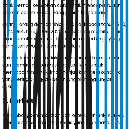
tidak pernah kehabisan cara untuk mencapai tujuan,
bahkan dalam kondisi yang penuh tantangan.
Orang-orang dengan Shio Tikus (lahir pada tahun 1960,
1972, 1984, 1996, 2008, 2020) cenderung memiliki intuisi
tajam untuk mengenali kesempatan berharga yang
sering terlewatkan oleh orang lain.
Bakat alami mereka dalam merencanakan strategi
dan memanfaatkan kesempatan kecil untuk
mencapai hasil maksimal menjadikan mereka sosok
yang sering dianggap beruntung oleh lingkungan
sekitar.
2. Kerbau
Melambangkan kekuatan dan ketekunan, Shio Kerbau
menjadi simbol dari kerja keras yang membawa hasil