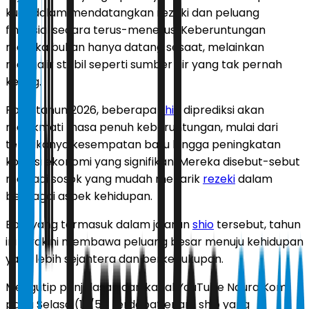
kuat dalam mendatangkan rezeki dan peluang
finansial secara terus-menerus. Keberuntungan
mereka bukan hanya datang sesaat, melainkan
mengalir stabil seperti sumber air yang tak pernah
kering.
Pada tahun 2026, beberapa
shio
diprediksi akan
menikmati masa penuh keberuntungan, mulai dari
terbukanya kesempatan baru hingga peningkatan
kondisi ekonomi yang signifikan. Mereka disebut-sebut
menjadi sosok yang mudah menarik
rezeki
dalam
berbagai aspek kehidupan.
Bagi yang termasuk dalam jajaran
shio
tersebut, tahun
ini diyakini membawa peluang besar menuju kehidupan
yang lebih sejahtera dan berkecukupan.
Mengutip penjelasan dari kanal YouTube Naura Kom
pada Selasa (12/5), terdapat enam shio yang