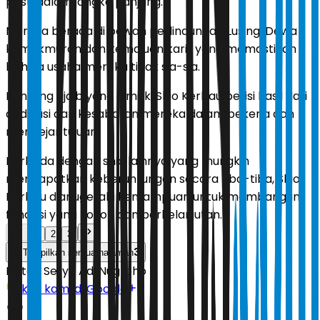
pasti dalam jangka panjang.
Mereka berada di bawah perlindungan Lusing, Dewa
kemakmuran dan kemajuan karir yang memastikan
bahwa usaha mereka tidak sia-sia.
Kantong ajaib yang dimiliki Shio Kerbau berisi hasil dari
dedikasi dan kesabaran mereka dalam bekerja dan
mengejar tujuan.
Berbeda dengan shio lainnya yang mungkin
mendapatkan keberuntungan secara tiba-tiba, Shio
Kerbau dianugerahi kemampuan untuk membangun
fondasi yang kokoh dan berkelanjutan.
1
2
3
3
Tampilkan semua halaman
Editor:
Setyo Adi Nugroho
Ikuti kami di Google