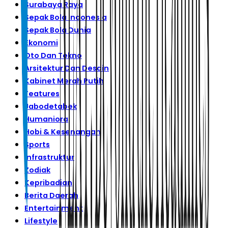
Surabaya Raya
Sepak Bola Indonesia
Sepak Bola Dunia
Ekonomi
Oto Dan Tekno
Arsitektur Dan Desain
Kabinet Merah Putih
Features
Jabodetabek
Humaniora
Hobi & Kesenangan
Sports
Infrastruktur
Zodiak
Kepribadian
Berita Daerah
Entertainment
Lifestyle