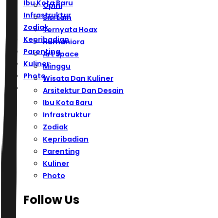
Ibu Kota Baru
Opini
Infrastruktur
Sisi Lain
Zodiak
Ternyata Hoax
Kepribadian
Humaniora
Parenting
Art Space
Kuliner
Minggu
Photo
Wisata Dan Kuliner
Arsitektur Dan Desain
Ibu Kota Baru
Infrastruktur
Zodiak
Kepribadian
Parenting
Kuliner
Photo
Follow Us