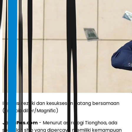
Ilustrasi rezeki dan kesuksesan datang bersamaan
(Freepic.diller/Magnific)
JawaPos.com
- Menurut astrologi Tionghoa, ada
sejumlah shio yang dipercaya memiliki kemampuan