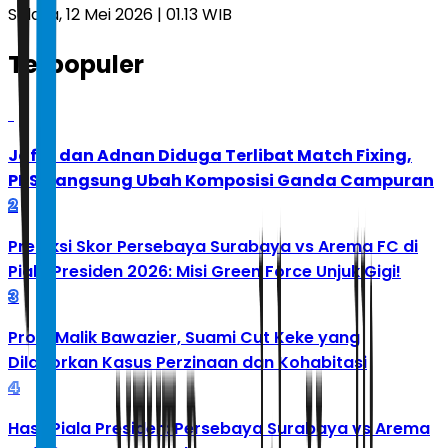
Selasa, 12 Mei 2026 | 01.13 WIB
Terpopuler
1
Jafar dan Adnan Diduga Terlibat Match Fixing,
PBSI Langsung Ubah Komposisi Ganda Campuran
2
Prediksi Skor Persebaya Surabaya vs Arema FC di
Piala Presiden 2026: Misi Green Force Unjuk Gigi!
3
Profil Malik Bawazier, Suami Cut Keke yang
Dilaporkan Kasus Perzinaan dan Kohabitasi
4
Hasil Piala Presiden: Persebaya Surabaya vs Arema