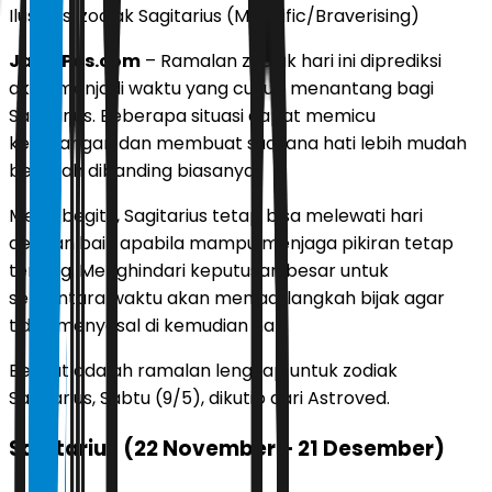
Ilustrasi zodiak Sagitarius (Magnific/Braverising)
JawaPos.com
– Ramalan zodiak hari ini diprediksi
akan menjadi waktu yang cukup menantang bagi
Sagitarius. Beberapa situasi dapat memicu
ketegangan dan membuat suasana hati lebih mudah
berubah dibanding biasanya.
Meski begitu, Sagitarius tetap bisa melewati hari
dengan baik apabila mampu menjaga pikiran tetap
tenang. Menghindari keputusan besar untuk
sementara waktu akan menjadi langkah bijak agar
tidak menyesal di kemudian hari.
Berikut adalah ramalan lengkap untuk zodiak
Sagitarius, Sabtu (9/5), dikutip dari Astroved.
Sagitarius (22 November – 21 Desember)