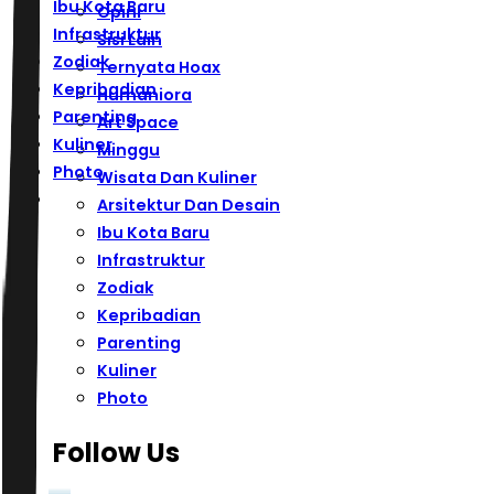
Ibu Kota Baru
Opini
Infrastruktur
Sisi Lain
Zodiak
Ternyata Hoax
Kepribadian
Humaniora
Parenting
Art Space
Kuliner
Minggu
Photo
Wisata Dan Kuliner
Arsitektur Dan Desain
Ibu Kota Baru
Infrastruktur
Zodiak
Kepribadian
Parenting
Kuliner
Photo
Follow Us