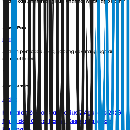
Sudahkah Anda mengikuti channel whatsapp kami?
Jawa Pos
Ikuti
Jadilah pembaca setia, gabung sekarang juga di
channel kami!
Artikel Terkait
Zodiak
Ramalan Zodiak Sagitarius 7 Agustus 2026:
Mulai dari Cinta, Karier, Kesehatan, dan
Keuangan