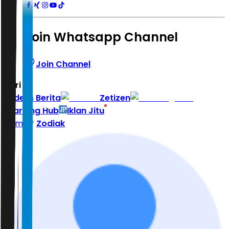
Join Whatsapp Channel
Join Channel
Hari ini
|
Indeks Berita
Zetizen
Learning Hub
Iklan Jitu
Home
Zodiak