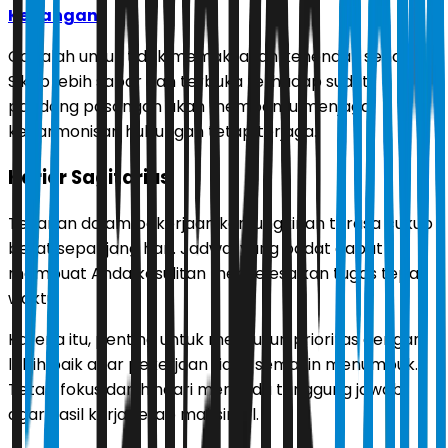
Keuangan
Cobalah untuk tidak memaksakan kehendak sendiri.
Sikap lebih sabar dan terbuka terhadap sudut
pandang pasangan akan membantu menjaga
keharmonisan hubungan tetap terjaga.
Karier Sagitarius
Tekanan dalam pekerjaan kemungkinan terasa cukup
berat sepanjang hari. Jadwal yang padat dapat
membuat Anda kesulitan menyelesaikan tugas tepat
waktu.
Karena itu, penting untuk menyusun prioritas dengan
lebih baik agar pekerjaan tidak semakin menumpuk.
Tetap fokus dan hindari menunda tanggung jawab
agar hasil kerja tetap maksimal.