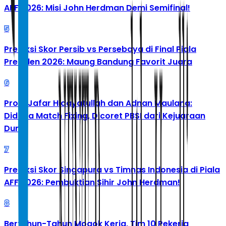
AFF 2026: Misi John Herdman Demi Semifinal!
5
Prediksi Skor Persib vs Persebaya di Final Piala
Presiden 2026: Maung Bandung Favorit Juara
6
Profil Jafar Hidayatullah dan Adnan Maulana:
Diduga Match Fixing, Dicoret PBSI dari Kejuaraan
Dunia
7
Prediksi Skor Singapura vs Timnas Indonesia di Piala
AFF 2026: Pembuktian Sihir John Herdman!
8
Bertahun-Tahun Mogok Kerja, Tim 10 Pekerja