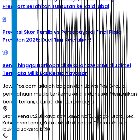
Freeport Serahkan Tuntutan ke Said Iqbal
9
Prediksi Skor Persib vs Persebaya di Final Piala
Presiden 2026: Duel Tim Kelelahan!
10
Senpi hingga Narkoba di Sekolah Swasta di Jaksel
Ternyata Milik Eks Ketua Yayasan
JawaPos.com adalah bagian dari Jawa Pos Group,
perusahaan media terkemuka di Indonesia. Menyajikan
berita terkini, akurat, dan terpercaya.
Graha Pena Lt.2 Jl. Raya Kby. Lama No.12, Grogol Utara, Kec.
Kebayoran Lama, Kota Jakarta Selatan, Daerah Khusus
Ibukota Jakarta 12210