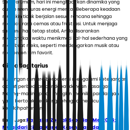
Secara umum, hari ini menghadirkan dinamika yang
cukup menguras energi mental. Beberapa keadaan
mungkin tidak berjalan sesuai rencana sehingga
memicu rasa cemas atau frustrasi. Untuk menjaga
suasana hati tetap stabil, Anda disarankan
meluangkan waktu menikmati hal-hal sederhana yang
membuat rileks, seperti mendengarkan musik atau
menonton film favorit.
Cinta Sagitarius
Hubungan asmara berpotensi mengalami ketegangan
akibat perbedaan pendapat dengan pasangan.
Masing-masing pihak mungkin memiliki pandangan
yang bertolak belakang sehingga memicu
kesalahpahaman.
Ramalan Zodiak Scorpio 9 Mei 2026:
Baca Juga:
Mulai dari Cinta, Karier, Kesehatan, dan