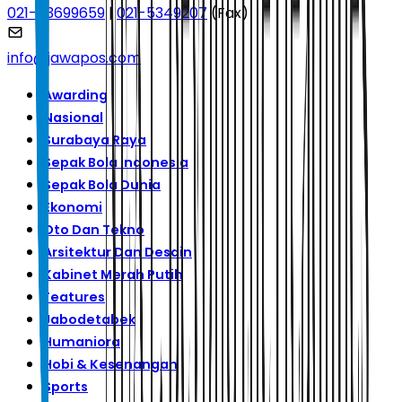
021-53699659
|
021-5349207
(Fax)
info@jawapos.com
Awarding
Nasional
Surabaya Raya
Sepak Bola Indonesia
Sepak Bola Dunia
Ekonomi
Oto Dan Tekno
Arsitektur Dan Desain
Kabinet Merah Putih
Features
Jabodetabek
Humaniora
Hobi & Kesenangan
Sports