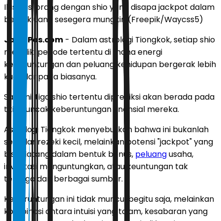
Ilustrasi orang dengan shio yang disapa jackpot dalam
bentuk uang sesegera mungkin (Freepik/Waycss5)
JawaPos.com
- Dalam astrologi Tiongkok, setiap shio
memiliki periode tertentu di mana energi
keberuntungan dan peluang kehidupan bergerak lebih
kuat daripada biasanya.
Saat ini, tiga shio tertentu diprediksi akan berada pada
titik puncak keberuntungan finansial mereka.
Astrologi Tiongkok menyebutkan bahwa ini bukanlah
sekadar rezeki kecil, melainkan potensi "jackpot" yang
bisa datang dalam bentuk bonus,
peluang
usaha,
investasi menguntungkan, atau keuntungan tak
terduga dari berbagai sumber.
Keberuntungan ini tidak muncul begitu saja, melainkan
kombinasi antara intuisi yang tajam, kesabaran yang