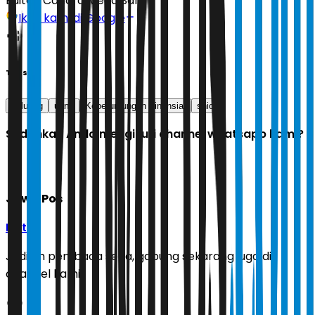
Editor:
Candra Mega Sari
Ikuti kami di Google
Tags
peluang
uang
Keberuntungan Finansial
shio
Sudahkah Anda mengikuti channel whatsapp kami?
Jawa Pos
Ikuti
Jadilah pembaca setia, gabung sekarang juga di
channel kami!