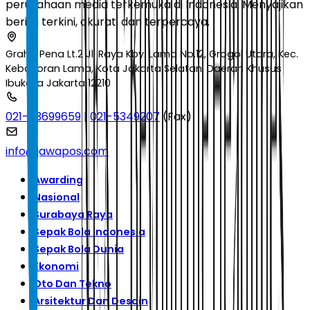
perusahaan media terkemuka di Indonesia. Menyajikan
berita terkini, akurat, dan terpercaya.
Graha Pena Lt.2 Jl. Raya Kby. Lama No.12, Grogol Utara, Kec.
Kebayoran Lama, Kota Jakarta Selatan, Daerah Khusus
Ibukota Jakarta 12210
021-53699659
|
021-5349207
(Fax)
info@jawapos.com
Awarding
Nasional
Surabaya Raya
Sepak Bola Indonesia
Sepak Bola Dunia
Ekonomi
Oto Dan Tekno
Arsitektur Dan Desain