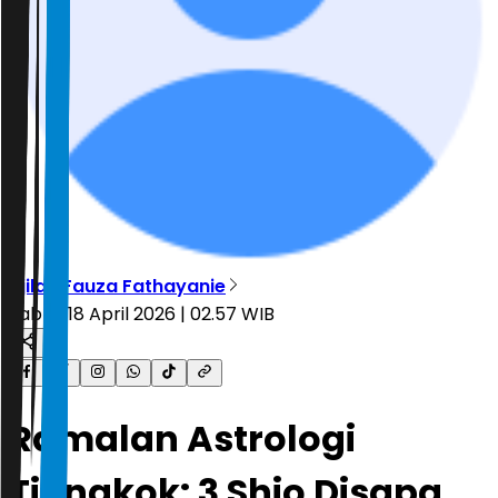
Ajilan Fauza Fathayanie
Sabtu, 18 April 2026 | 02.57 WIB
Ramalan Astrologi
Tiongkok: 3 Shio Disapa