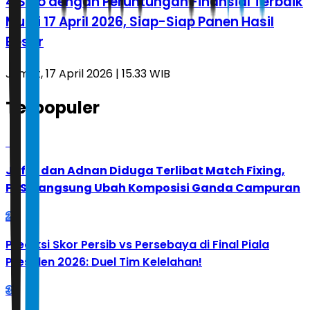
4 Shio dengan Peruntungan Finansial Terbaik
Mulai 17 April 2026, Siap-Siap Panen Hasil
Besar
Jumat, 17 April 2026 | 15.33 WIB
Terpopuler
1
Jafar dan Adnan Diduga Terlibat Match Fixing,
PBSI Langsung Ubah Komposisi Ganda Campuran
2
Prediksi Skor Persib vs Persebaya di Final Piala
Presiden 2026: Duel Tim Kelelahan!
3