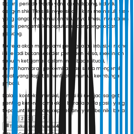
Dalam periode waktu yang akan datang, individu
dengan shio Tikus diproyeksikan akam memasuki fase
yang sangat menentukan hidupnya, khususnya dalam
aspek pengambilan keputusan dan pengelolaan
peluang.
Mereka akan mengalami peningkatan intuisi, di mana
ini terjadi bukan sekadar perasaan biasa, melainkan
sebuah ketajaman dalam membaca situasi,
memahami arah perkembangan, serta mengenali
celah yang dapat dimanfaatkan untuk keuntungan
pribadi.
Dalam konteks finansial, kondisi ini menjadi sangat
penting karena kamu akan berada pada posisi yang
tepat untuk menangkap peluang yang bernilai besar.
1
2
3
4
4
Tampilkan semua halaman