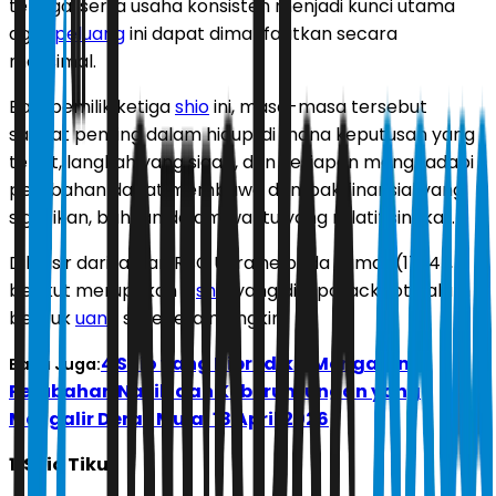
terjaga, serta usaha konsisten menjadi kunci utama
agar
peluang
ini dapat dimanfaatkan secara
maksimal.
Bagi pemilik ketiga
shio
ini, masa-masa tersebut
sangat penting dalam hidup, di mana keputusan yang
tepat, langkah yang sigap, dan kesiapan menghadapi
perubahan dapat membawa dampak finansial yang
signifikan, bahkan dalam waktu yang relatif singkat.
Dilansir dari laman RBC Ukraine pada Jumat (17/4),
berikut merupakan 3
shio
yang disapa jackpot dalam
bentuk
uang
sesegera mungkin.
4 Shio yang Diprediksi Mengalami
Baca Juga:
Perubahan Nasib dan Keberuntungan yang
Mengalir Deras Mulai 18 April 2026
1. Shio Tikus