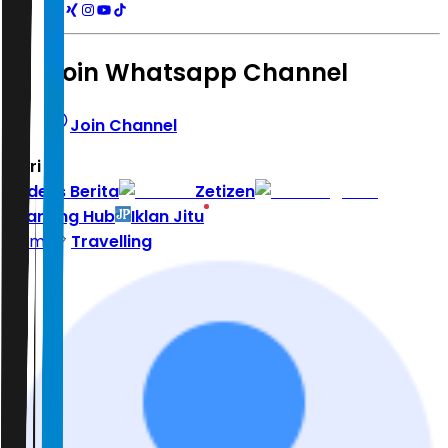
Join Whatsapp Channel
Join Channel
Hari ini
|
Indeks Berita
Zetizen
Learning Hub
Iklan Jitu
Home
Travelling