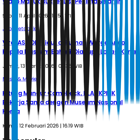
Wajib Masuk Bucket List Pecinta Sejarah
Sabtu, 11 April 2026 | 18.52 WIB
Jabodetabek
Viral ASN DKI Tidur di Rumah Warga Ancol,
Kepala Museum Bahari: Dia Lupa Lokasi Kerja
Jumat, 13 Maret 2026 | 00.36 WIB
Music & Movie
Hitung Mundur Comeback, BLACKPINK
Bekerja Sama dengan Museum Nasional
Korea
Kamis, 12 Februari 2026 | 16.19 WIB