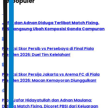
Terpopuler
1
Jafar dan Adnan Diduga Terlibat Match Fixing,
PBSI Langsung Ubah Komposisi Ganda Campuran
2
Prediksi Skor Persib vs Persebaya di Final Piala
Presiden 2026: Duel Tim Kelelahan!
3
Prediksi Skor Persija Jakarta vs Arema FC di Piala
Presiden 2026: Macan Kemayoran Diunggulkan!
4
Profil Jafar Hidayatullah dan Adnan Maulana:
Diduga Match Fixing, Dicoret PBSI dari Kejuaraan