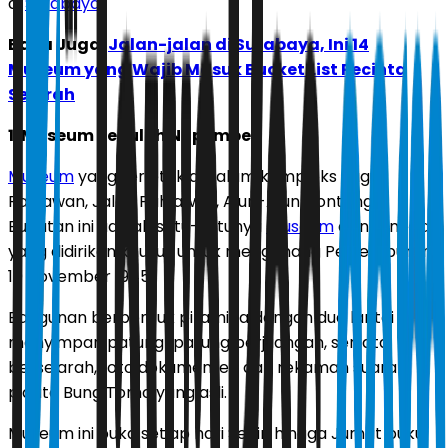
di
Surabaya
.
Baca Juga:
Jalan-jalan di Surabaya, Ini 14
Museum yang Wajib Masuk Bucket List Pecinta
Sejarah
1. Museum Sepuluh Nopember
Museum
yang terletak di dalam kompleks Tugu
Pahlawan, Jalan Pahlawan, Alun-Alun Contong,
Bubutan ini adalah satu-satunya
museum
di Indonesia
yang didirikan khusus untuk mengenang Pertempuran
10 November 1945.
Bangunan berbentuk piramida dengan dua lantai ini
menyimpan patung-patung perjuangan, senjata
bersejarah, foto dokumenter, dan rekaman suara
pidato Bung Tomo yang asli.
Museum ini buka setiap hari Senin hingga Jumat pukul