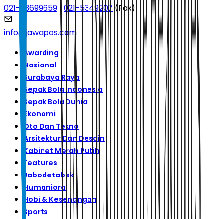
021-53699659
|
021-5349207
(Fax)
info@jawapos.com
Awarding
Nasional
Surabaya Raya
Sepak Bola Indonesia
Sepak Bola Dunia
Ekonomi
Oto Dan Tekno
Arsitektur Dan Desain
Kabinet Merah Putih
Features
Jabodetabek
Humaniora
Hobi & Kesenangan
Sports