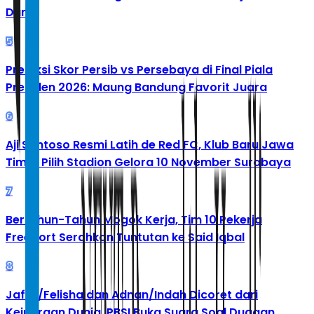
Dunia
5
Prediksi Skor Persib vs Persebaya di Final Piala
Presiden 2026: Maung Bandung Favorit Juara
6
Aji Santoso Resmi Latih de Red FC, Klub Baru Jawa
Timur Pilih Stadion Gelora 10 November Surabaya
7
Bertahun-Tahun Mogok Kerja, Tim 10 Pekerja
Freeport Serahkan Tuntutan ke Said Iqbal
8
Jafar/Felisha dan Adnan/Indah Dicoret dari
Kejuaraan Dunia, PBSI Buka Suara Soal Dugaan