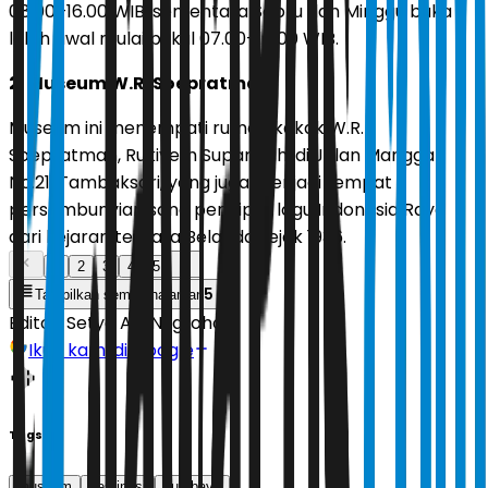
08.00–16.00 WIB, sementara Sabtu dan Minggu buka
lebih awal mulai pukul 07.00–16.00 WIB.
2. Museum W.R. Soepratman
Museum ini menempati rumah kakak W.R.
Soepratman, Rukiyem Supartijah, di Jalan Mangga
No.21, Tambaksari, yang juga menjadi tempat
persembunyian sang pencipta lagu Indonesia Raya
dari kejaran tentara Belanda sejak 1936.
1
2
3
4
5
5
Tampilkan semua halaman
Editor:
Setyo Adi Nugroho
Ikuti kami di Google
Tags
museum
destinasi
surabaya