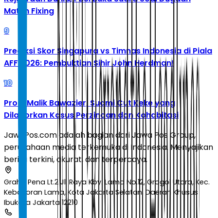
Match Fixing
9
Prediksi Skor Singapura vs Timnas Indonesia di Piala
AFF 2026: Pembuktian Sihir John Herdman!
10
Profil Malik Bawazier, Suami Cut Keke yang
Dilaporkan Kasus Perzinaan dan Kohabitasi
JawaPos.com adalah bagian dari Jawa Pos Group,
perusahaan media terkemuka di Indonesia. Menyajikan
berita terkini, akurat, dan terpercaya.
Graha Pena Lt.2 Jl. Raya Kby. Lama No.12, Grogol Utara, Kec.
Kebayoran Lama, Kota Jakarta Selatan, Daerah Khusus
Ibukota Jakarta 12210