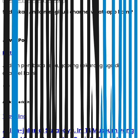
Sudahkah Anda mengikuti channel whatsapp kami?
Jawa Pos
Ikuti
Jadilah pembaca setia, gabung sekarang juga di
channel kami!
Artikel Terkait
Travelling
Jalan-jalan di Surabaya, Ini 14 Museum yang