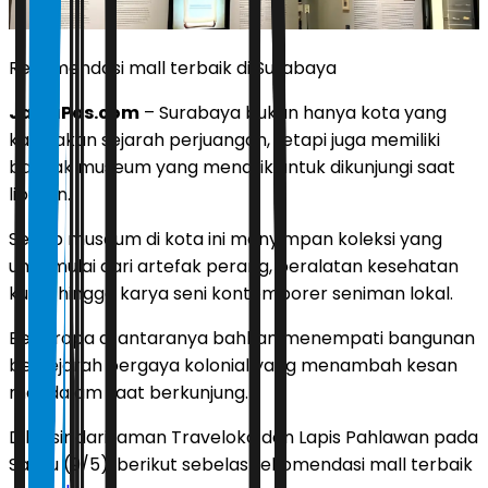
Rekomendasi mall terbaik di Surabaya
JawaPos.com
– Surabaya bukan hanya kota yang
kaya akan sejarah perjuangan, tetapi juga memiliki
banyak museum yang menarik untuk dikunjungi saat
liburan.
Setiap museum di kota ini menyimpan koleksi yang
unik, mulai dari artefak perang, peralatan kesehatan
kuno, hingga karya seni kontemporer seniman lokal.
Beberapa di antaranya bahkan menempati bangunan
bersejarah bergaya kolonial yang menambah kesan
mendalam saat berkunjung.
Dilansir dari laman
Traveloka dan Lapis Pahlawan
pada
Sabtu (9/5), berikut sebelas rekomendasi mall terbaik