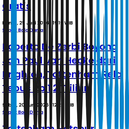
Gratis
Kamis, 25 Juni 2026 | 19.19 WIB
Sepak Bola Dunia
Roberto De Zerbi Boyong
Jan Paul van Hecke dari
Brighton, Tottenham Rela
Tebus Rp 1,2 Triliun
Sabtu, 20 Juni 2026 | 12.24 WIB
Sepak Bola Dunia
Tottenham Hotspur