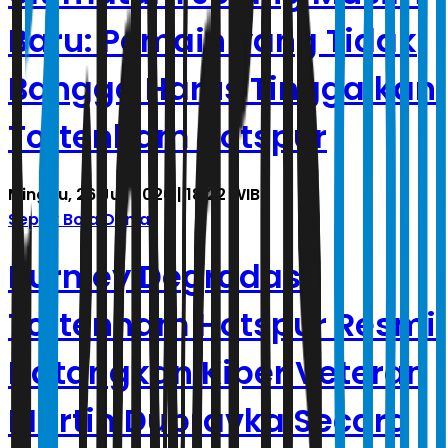
Baru: Pemain yang Tidak
Bangga Harus Tinggalkan
Tottenham Hotspur
Minggu, 26 Juli 2026 | 18.22 WIB
Sepak Bola Dunia
Burnley Degradasi,
Tottenham Hotspur Resmi
Datangkan Kiper Veteran
Martin Dubravka Secara