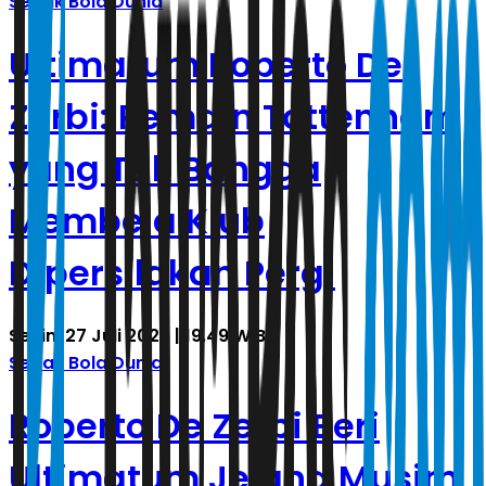
Sepak Bola Dunia
Ultimatum Roberto De
Zerbi: Pemain Tottenham
yang Tak Bangga
Membela Klub
Dipersilakan Pergi
Senin, 27 Juli 2026 | 19.49 WIB
Sepak Bola Dunia
Roberto De Zerbi Beri
Ultimatum Jelang Musim