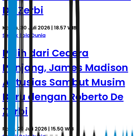
De Zerbi
Kamis, 30 Juli 2026 | 18.57 WIB
Sepak Bola Dunia
Pulih dari Cedera
Panjang, James Madison
Antusias Sambut Musim
Baru dengan Roberto De
Zerbi
Rabu, 29 Juli 2026 | 15.50 WIB