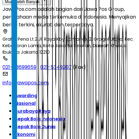
Muat Lebih Banyak
JawaPos.com adalah bagian dari Jawa Pos Group,
perusahaan media terkemuka di Indonesia. Menyajikan
berita terkini, akurat, dan terpercaya.
Graha Pena Lt.2 Jl. Raya Kby. Lama No.12, Grogol Utara, Kec.
Kebayoran Lama, Kota Jakarta Selatan, Daerah Khusus
Ibukota Jakarta 12210
021-53699659
|
021-5349207
(Fax)
info@jawapos.com
Awarding
Nasional
Surabaya Raya
Sepak Bola Indonesia
Sepak Bola Dunia
Ekonomi