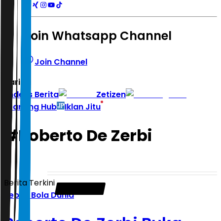
Join Whatsapp Channel
Join Channel
Hari ini
|
Indeks Berita
Zetizen
Learning Hub
Iklan Jitu
#
Roberto De Zerbi
Berita Terkini
Sepak Bola Dunia