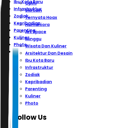
Ibu Kota Baru
Opini
Infrastruktur
Sisi Lain
Zodiak
Ternyata Hoax
Kepribadian
Humaniora
Parenting
Art Space
Kuliner
Minggu
Photo
Wisata Dan Kuliner
Arsitektur Dan Desain
Ibu Kota Baru
Infrastruktur
Zodiak
Kepribadian
Parenting
Kuliner
Photo
Follow Us