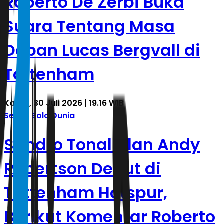
Roberto De Zerbi Buka
Suara Tentang Masa
Depan Lucas Bergvall di
Tottenham
Kamis, 30 Juli 2026 | 19.16 WIB
Sepak Bola Dunia
Sandro Tonali dan Andy
Robertson Debut di
Tottenham Hotspur,
Berikut Komentar Roberto