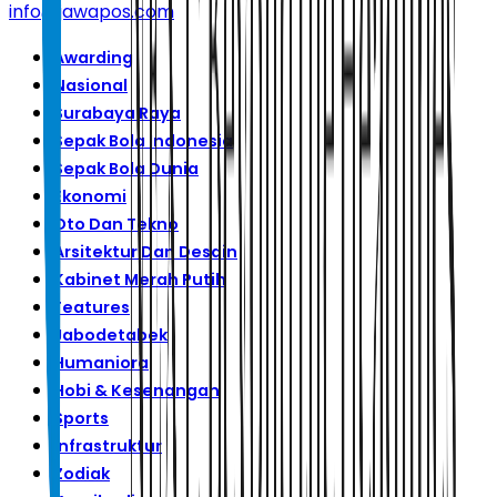
info@jawapos.com
Awarding
Nasional
Surabaya Raya
Sepak Bola Indonesia
Sepak Bola Dunia
Ekonomi
Oto Dan Tekno
Arsitektur Dan Desain
Kabinet Merah Putih
Features
Jabodetabek
Humaniora
Hobi & Kesenangan
Sports
Infrastruktur
Zodiak