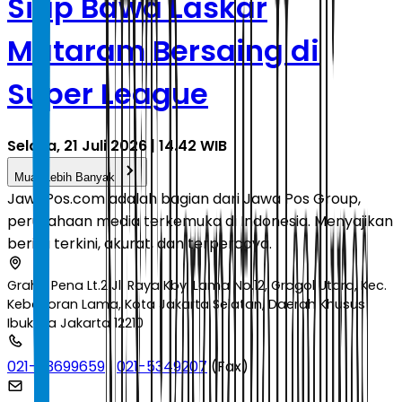
Siap Bawa Laskar
Mataram Bersaing di
Super League
Selasa, 21 Juli 2026 | 14.42 WIB
Muat Lebih Banyak
JawaPos.com adalah bagian dari Jawa Pos Group,
perusahaan media terkemuka di Indonesia. Menyajikan
berita terkini, akurat, dan terpercaya.
Graha Pena Lt.2 Jl. Raya Kby. Lama No.12, Grogol Utara, Kec.
Kebayoran Lama, Kota Jakarta Selatan, Daerah Khusus
Ibukota Jakarta 12210
021-53699659
|
021-5349207
(Fax)