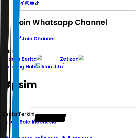
Join Whatsapp Channel
Join Channel
Hari ini
|
Indeks Berita
Zetizen
Learning Hub
Iklan Jitu
#
psim
Berita Terkini
Sepak Bola Indonesia