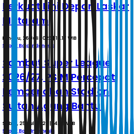
Perkuat Lini Depan Laskar
Mataram
Minggu, 26 Juli 2026 | 19.17 WIB
Sepak Bola Indonesia
Sambut Super League
2026/27, PSIM Percepat
Pembenahan Stadion
Sultan Agung Bantul
Sabtu, 25 Juli 2026 | 14.43 WIB
Sepak Bola Indonesia