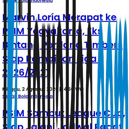
Sepak Bola Indonesia
Marvin Loría Merapat ke
PSIM Yogyakarta, Eks
Bintang Portland Timbers
Siap Ramaikan Liga 1
2026/2027
Minggu, 2 Agustus 2026 | 14.50 WIB
Sepak Bola Indonesia
PSIM Sambut League Cup,
Siap Jalani Jadwal Padat