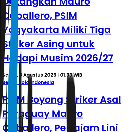
Datangkan Mauro
Caballero, PSIM
Yogyakarta Miliki Tiga
Striker Asing untuk
Hadapi Musim 2026/27
Sabtu, 8 Agustus 2026 | 01.33 WIB
Sepak Bola Indonesia
PSIM Boyong Striker Asal
Paraguay Mauro
Caballero, Pertajam Lini