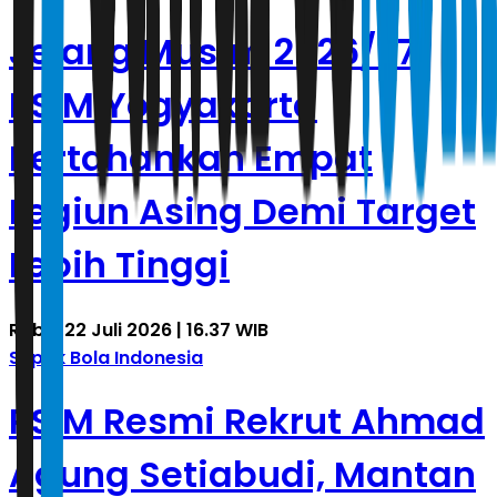
Jelang Musim 2026/27,
PSIM Yogyakarta
Pertahankan Empat
Legiun Asing Demi Target
Lebih Tinggi
Rabu, 22 Juli 2026 | 16.37 WIB
Sepak Bola Indonesia
PSIM Resmi Rekrut Ahmad
Agung Setiabudi, Mantan