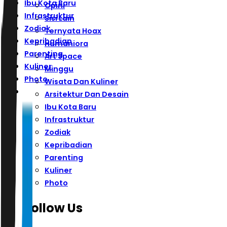
Ibu Kota Baru
Opini
Infrastruktur
Sisi Lain
Zodiak
Ternyata Hoax
Kepribadian
Humaniora
Parenting
Art Space
Kuliner
Minggu
Photo
Wisata Dan Kuliner
Arsitektur Dan Desain
Ibu Kota Baru
Infrastruktur
Zodiak
Kepribadian
Parenting
Kuliner
Photo
Follow Us