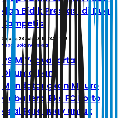
dan Bidik Prestasi di Dua
Kompetisi
Selasa, 28 Juli 2026 | 18.34 WIB
Sepak Bola Indonesia
PSIM Yogyakarta
Dirumorkan
Mendatangkan Mauro
Caballero, Eks FC Porto
asal Paraguay untuk