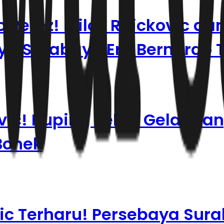
Perez! Milos Raickovic dan
aya Surabaya Era Bernardo 
vic! Kuping Tebal Gelanda
Bonek
vic Terharu! Persebaya Sur