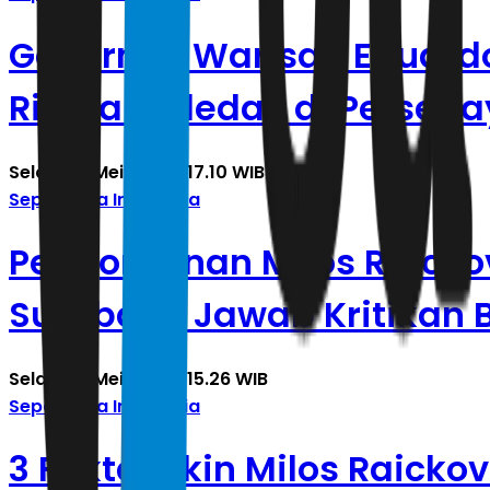
Gacornya Warisan Eduardo 
Rivera Meledak di Perseb
Selasa, 5 Mei 2026 | 17.10 WIB
Sepak Bola Indonesia
Pengorbanan Milos Raicko
Surabaya Jawab Kritikan 
Selasa, 5 Mei 2026 | 15.26 WIB
Sepak Bola Indonesia
3 Fakta Bikin Milos Raicko