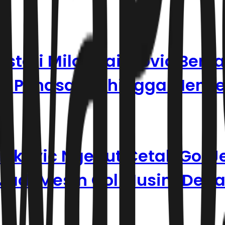
steri Milos Raickovic Ber
k Penasaran hingga Menye
ickovic Ngebut Cetak Gol J
 Jadi Mesin Gol Musim Dep