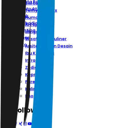
Ibu Kota Baru
Sisi Lain
Infrastruktur
Ternyata Hoax
Zodiak
Humaniora
Kepribadian
Art Space
Parenting
Minggu
Kuliner
Wisata Dan Kuliner
Photo
Arsitektur Dan Desain
Ibu Kota Baru
Infrastruktur
Zodiak
Kepribadian
Parenting
Kuliner
Photo
Follow Us