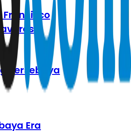
 Francisco
Tavares
ng Persebaya
abaya Era