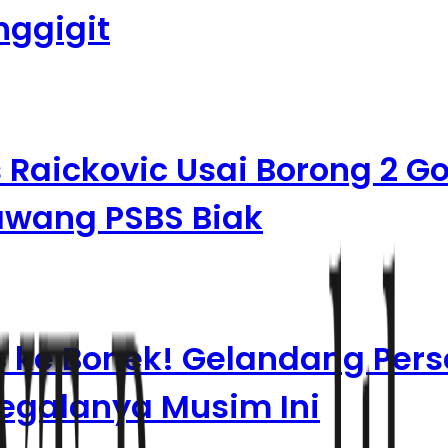
nggigit
s Raickovic Usai Borong 2 Go
awang PSBS Biak
ic ke Bonek! Gelandang Per
egalanya Musim Ini