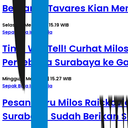
Bernardo Tavares Kian Me
Selasa, 5 Mei 2026 | 15.19 WIB
Sepak Bola Indonesia
Time Will Tell! Curhat Milo
Persebaya Surabaya ke G
Minggu, 3 Mei 2026 | 15.27 WIB
Sepak Bola Indonesia
Pesan Haru Milos Raickov
Surabaya Sudah Berikan S