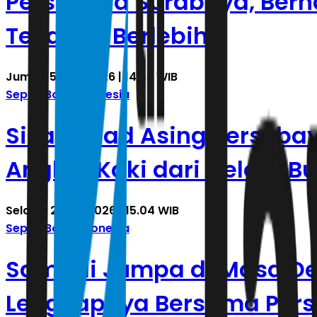
Persebaya Surabaya, Bern
Tekanan Berlebih
Jumat, 5 Juni 2026 | 14.52 WIB
Sepak Bola Indonesia
Sisa Skuad Asing Perseba
Angkat Kaki dari Gelora 
Selasa, 2 Juni 2026 | 15.04 WIB
Sepak Bola Indonesia
Sampai Jumpa di Masa Depa
Lengkapnya Bersama Per