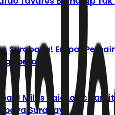
ardo Tavares Berharap Tak
ya Surabaya! Empat Pemai
Bung Tomo
n! Milos Raickovic Pamit, I
sebaya Surabaya