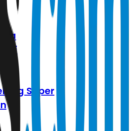
sama
sali
elang Super
an