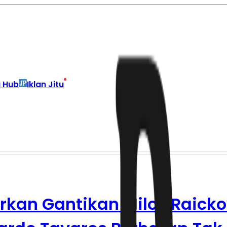
g Hub
Iklan Jitu
kan Gantikan Milos Raickov