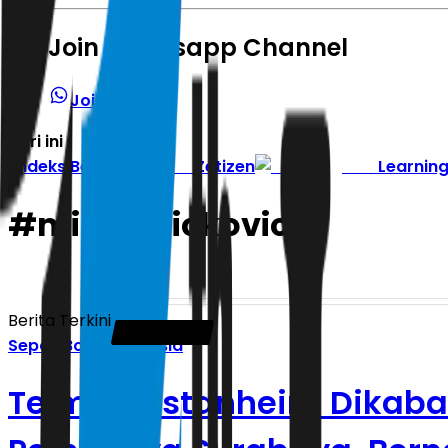
Join Whatsapp Channel
Join Channel
Hari ini
|
Indeks Berita
Zetizen
Learnin
#
milos raickovic
Berita Terkini
Sepak Bola Indonesia
Telmo Castanheira Dikabar