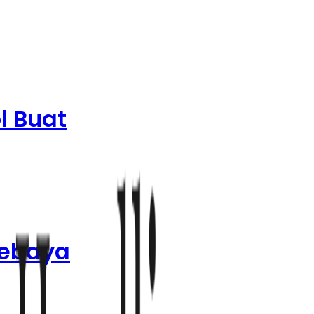
l Buat
sebaya