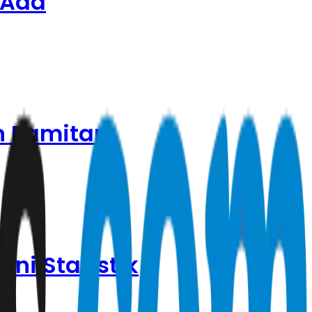
 Ada
n Pamitan
ni Statistik