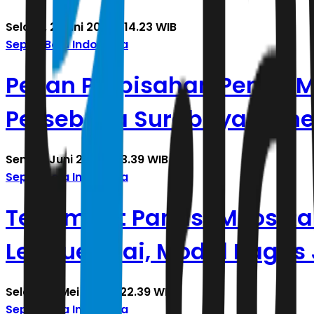
Selasa, 2 Juni 2026 | 14.23 WIB
Sepak Bola Indonesia
Pesan Perpisahan Penuh Mi
Persebaya Surabaya, Bone
Senin, 1 Juni 2026 | 23.39 WIB
Sepak Bola Indonesia
Terlambat Panas! Milos Ra
League usai, Modal Bagus
Selasa, 5 Mei 2026 | 22.39 WIB
Sepak Bola Indonesia