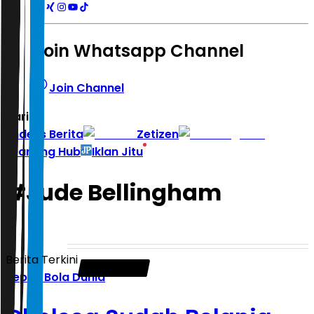
Join Whatsapp Channel
Join Channel
Hari ini
|
Indeks Berita
Zetizen
Learning Hub
Iklan Jitu
#
Jude Bellingham
Berita Terkini
Sepak Bola Dunia