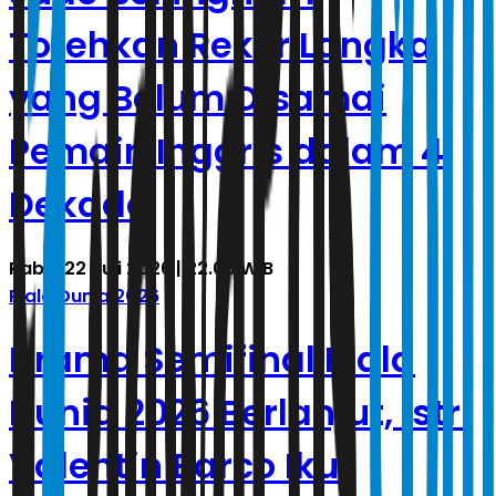
Torehkan Rekor Langka
yang Belum Disamai
Pemain Inggris dalam 4
Dekade
Rabu, 22 Juli 2026 | 22.05 WIB
Piala Dunia 2026
Drama Semifinal Piala
Dunia 2026 Berlanjut, Istri
Valentin Barco Ikut