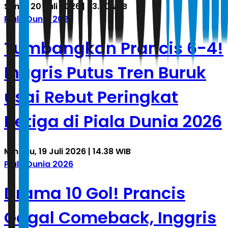
Senin, 20 Juli 2026 | 23.20 WIB
Piala Dunia 2026
Tumbangkan Prancis 6-4!
Inggris Putus Tren Buruk
usai Rebut Peringkat
Ketiga di Piala Dunia 2026
Minggu, 19 Juli 2026 | 14.38 WIB
Piala Dunia 2026
Drama 10 Gol! Prancis
Gagal Comeback, Inggris