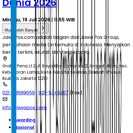
Dunia 2026
Minggu, 19 Juli 2026 | 11.55 WIB
Muat Lebih Banyak
JawaPos.com adalah bagian dari Jawa Pos Group,
perusahaan media terkemuka di Indonesia. Menyajikan
berita terkini, akurat, dan terpercaya.
Graha Pena Lt.2 Jl. Raya Kby. Lama No.12, Grogol Utara, Kec.
Kebayoran Lama, Kota Jakarta Selatan, Daerah Khusus
Ibukota Jakarta 12210
021-53699659
|
021-5349207
(Fax)
info@jawapos.com
Awarding
Nasional