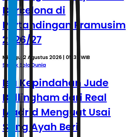
Barcelona di
Pertandingan Pramusim
2026/27
Minggu, 2 Agustus 2026 | 05.35 WIB
Sepak Bola Dunia
Isu Kepindahan Jude
Bellingham dari Real
Madrid Menguat Usai
Sang Ayah Beri