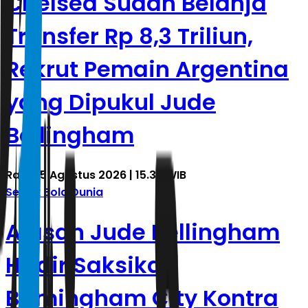
Chelsea Sudah Belanja
Transfer Rp 8,3 Triliun,
Rekrut Pemain Argentina
yang Dipukul Jude
Bellingham
Rabu, 5 Agustus 2026 | 15.33 WIB
Sepak Bola Dunia
Alasan Jude Bellingham
Hadir Saksikan
Birmingham City Kontra