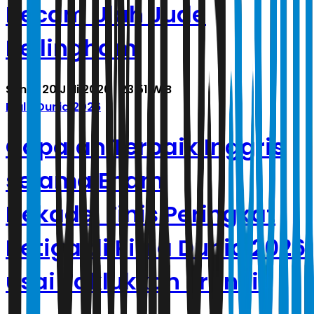
Kecam Ulah Jude
Bellingham
Senin, 20 Juli 2026 | 23.51 WIB
Piala Dunia 2026
Capaian Terbaik Inggris
selama Enam
Dekade, Finis Peringkat
Ketiga di Piala Dunia 2026
usai Taklukkan Prancis