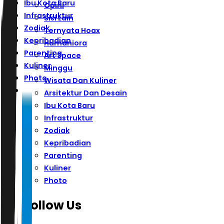
Ibu Kota Baru
Opini
Infrastruktur
Sisi Lain
Zodiak
Ternyata Hoax
Kepribadian
Humaniora
Parenting
Art Space
Kuliner
Minggu
Photo
Wisata Dan Kuliner
Arsitektur Dan Desain
Ibu Kota Baru
Infrastruktur
Zodiak
Kepribadian
Parenting
Kuliner
Photo
Follow Us