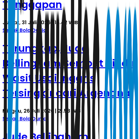
Tanggapan
Jumat, 31 Juli 2026 | 15.42 WIB
Sepak Bola Dunia
Terungkap, Jude
Bellingham Sempat Sindir
Wasit Usai Inggris
Tersingkir dari Argentina
Minggu, 26 Juli 2026 | 21.58 WIB
Sepak Bola Dunia
Jude Bellingham