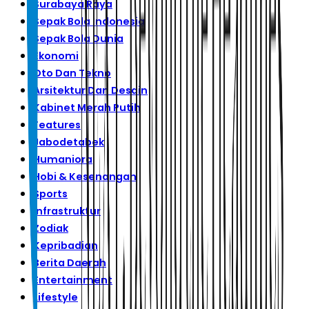
Surabaya Raya
Sepak Bola Indonesia
Sepak Bola Dunia
Ekonomi
Oto Dan Tekno
Arsitektur Dan Desain
Kabinet Merah Putih
Features
Jabodetabek
Humaniora
Hobi & Kesenangan
Sports
Infrastruktur
Zodiak
Kepribadian
Berita Daerah
Entertainment
Lifestyle