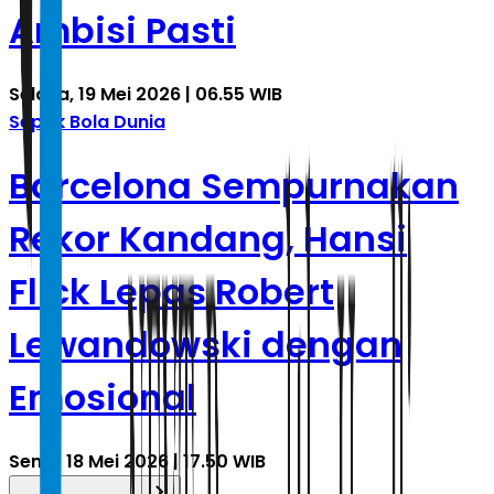
Ambisi Pasti
Selasa, 19 Mei 2026 | 06.55 WIB
Sepak Bola Dunia
Barcelona Sempurnakan
Rekor Kandang, Hansi
Flick Lepas Robert
Lewandowski dengan
Emosional
Senin, 18 Mei 2026 | 17.50 WIB