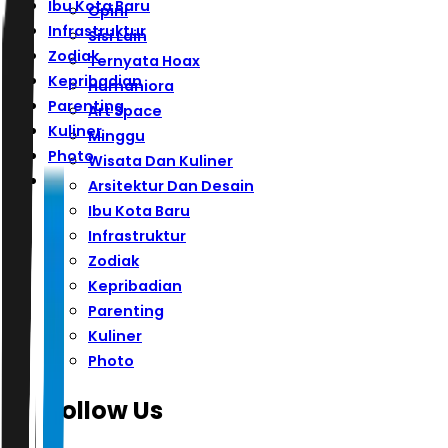
Ibu Kota Baru
Opini
Infrastruktur
Sisi Lain
Zodiak
Ternyata Hoax
Kepribadian
Humaniora
Parenting
Art Space
Kuliner
Minggu
Photo
Wisata Dan Kuliner
Arsitektur Dan Desain
Ibu Kota Baru
Infrastruktur
Zodiak
Kepribadian
Parenting
Kuliner
Photo
Follow Us