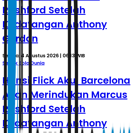
Rashford Setelah
Kedatangan Anthony
Gordon
Selasa, 4 Agustus 2026 | 06.13 WIB
Sepak Bola Dunia
Hansi Flick Akui Barcelona
Akan Merindukan Marcus
Rashford Setelah
Kedatangan Anthony