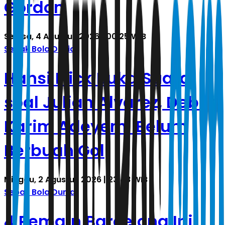
Gordon
Selasa, 4 Agustus 2026 | 00.25 WIB
Sepak Bola Dunia
Hansi Flick Buka Suara
soal Julian Alvarez, Debut
Karim Adeyemi Belum
Berbuah Gol
Minggu, 2 Agustus 2026 | 23.48 WIB
Sepak Bola Dunia
4 Pemain Barcelona Ini