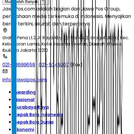
Muat Lebih Banyak
JawaPos.com adalah bagian dari Jawa Pos Group,
perusahaan media terkemuka di Indonesia. Menyajikan
berita terkini, akurat, dan terpercaya.
Graha Pena Lt.2 Jl. Raya Kby. Lama No.12, Grogol Utara, Kec.
Kebayoran Lama, Kota Jakarta Selatan, Daerah Khusus
Ibukota Jakarta 12210
021-53699659
|
021-5349207
(Fax)
info@jawapos.com
Awarding
Nasional
Surabaya Raya
Sepak Bola Indonesia
Sepak Bola Dunia
Ekonomi