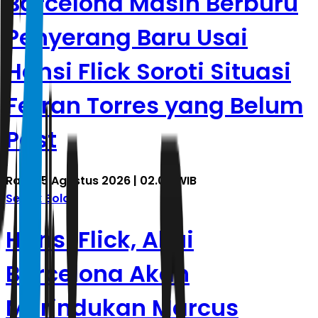
Barcelona Masih Berburu
Penyerang Baru Usai
Hansi Flick Soroti Situasi
Ferran Torres yang Belum
Past
Rabu, 5 Agustus 2026 | 02.07 WIB
Sepak Bola
Hansi Flick, Akui
Barcelona Akan
Merindukan Marcus