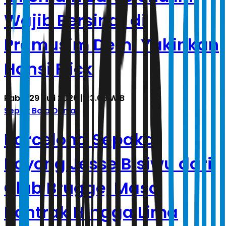
Wajib Bersinar di
Pramusim Demi Yakinkan
Hansi Flick
Rabu, 29 Juli 2026 | 23.08 WIB
Sepak Bola Dunia
Barcelona Sepakat
Boyong Jesse Bisiwu dari
Club Brugge, Masa
Kontrak Hingga Lima