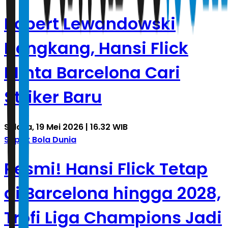
Robert Lewandowski
Hengkang, Hansi Flick
Minta Barcelona Cari
Striker Baru
Selasa, 19 Mei 2026 | 16.32 WIB
Sepak Bola Dunia
Resmi! Hansi Flick Tetap
di Barcelona hingga 2028,
Trofi Liga Champions Jadi