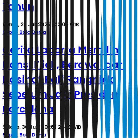
Tahun
Kamis, 23 Juli 2026 | 23.07 WIB
Sepak Bola Dunia
Cerita Laporta Memilih
Hansi Flick, Berawal dari
Nasihat Ralf Rangnick
Sebelum Jadi Presiden
Barcelona
Selasa, 30 Juni 2026 | 21.49 WIB
Sepak Bola Dunia