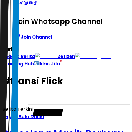
Join Whatsapp Channel
Join Channel
Hari ini
|
Indeks Berita
Zetizen
Learning Hub
Iklan Jitu
#
Hansi Flick
Berita Terkini
Sepak Bola Dunia