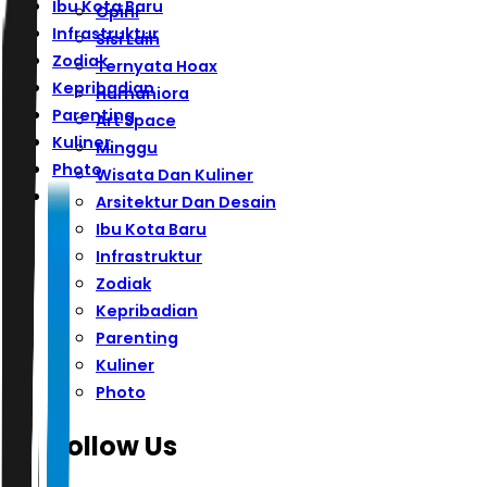
Ibu Kota Baru
Opini
Infrastruktur
Sisi Lain
Zodiak
Ternyata Hoax
Kepribadian
Humaniora
Parenting
Art Space
Kuliner
Minggu
Photo
Wisata Dan Kuliner
Arsitektur Dan Desain
Ibu Kota Baru
Infrastruktur
Zodiak
Kepribadian
Parenting
Kuliner
Photo
Follow Us