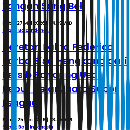
Tangan Sang Bek
Rabu, 27 Mei 2026 | 04.29 WIB
Sepak Bola Indonesia
Deretan Fakta Federico
Barba Bisa Hengkang dari
Persib Bandung Usai
Rebut Gelar Juara Super
League
Senin, 25 Mei 2026 | 23.45 WIB
Sepak Bola Indonesia