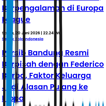
Berpengalaman di Europa
League
Sabtu, 20 Juni 2026 | 22.24 WIB
Sepak Bola Indonesia
Persib Bandung Resmi
Berpisah dengan Federico
Barba, Faktor Keluarga
Jadi Alasan Pulang ke
Eropa