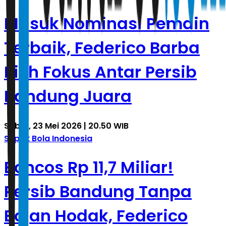
Masuk Nominasi Pemain
Terbaik, Federico Barba
Pilih Fokus Antar Persib
Bandung Juara
Sabtu, 23 Mei 2026 | 20.50 WIB
Sepak Bola Indonesia
Boncos Rp 11,7 Miliar!
Persib Bandung Tanpa
Bojan Hodak, Federico