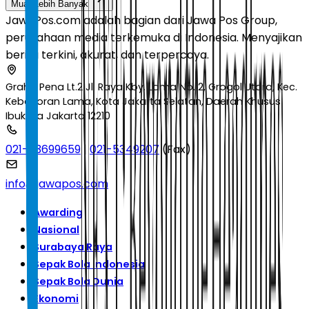
Muat Lebih Banyak
JawaPos.com adalah bagian dari Jawa Pos Group,
perusahaan media terkemuka di Indonesia. Menyajikan
berita terkini, akurat, dan terpercaya.
Graha Pena Lt.2 Jl. Raya Kby. Lama No.12, Grogol Utara, Kec.
Kebayoran Lama, Kota Jakarta Selatan, Daerah Khusus
Ibukota Jakarta 12210
021-53699659
|
021-5349207
(Fax)
info@jawapos.com
Awarding
Nasional
Surabaya Raya
Sepak Bola Indonesia
Sepak Bola Dunia
Ekonomi