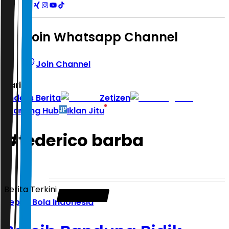
Join Whatsapp Channel
Join Channel
Hari ini
|
Indeks Berita
Zetizen
Learning Hub
Iklan Jitu
#
federico barba
Berita Terkini
Sepak Bola Indonesia