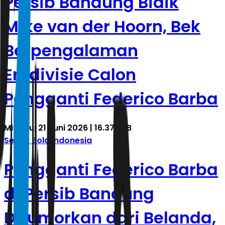
Persib Bandung Bidik
Mike van der Hoorn, Bek
Berpengalaman
Eredivisie Calon
Pengganti Federico Barba
Minggu, 21 Juni 2026 | 16.37 WIB
Sepak Bola Indonesia
Pengganti Federico Barba
di Persib Bandung
Dirumorkan dari Belanda,