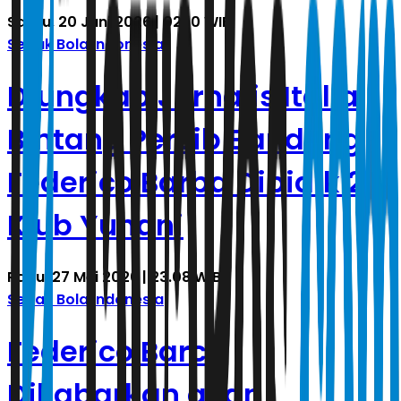
Sabtu, 20 Juni 2026 | 02.10 WIB
Sepak Bola Indonesia
Diungkap Jurnalis Italia,
Bintang Persib Bandung
Federico Barba Dibidik 2
Klub Yunani
Rabu, 27 Mei 2026 | 23.08 WIB
Sepak Bola Indonesia
Federico Barca
Dikabarkan akan