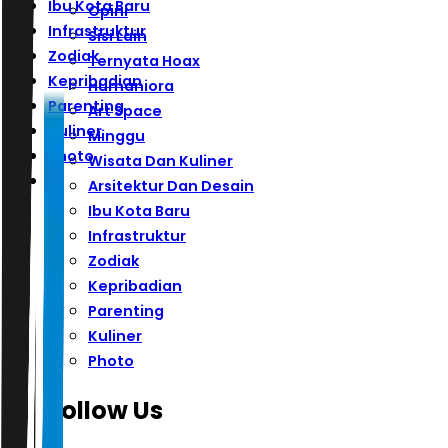
Ibu Kota Baru
Opini
Infrastruktur
Sisi Lain
Zodiak
Ternyata Hoax
Kepribadian
Humaniora
Parenting
Art Space
Kuliner
Minggu
Photo
Wisata Dan Kuliner
Arsitektur Dan Desain
Ibu Kota Baru
Infrastruktur
Zodiak
Kepribadian
Parenting
Kuliner
Photo
Follow Us