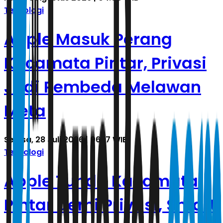
Teknologi
Apple Masuk Perang
Kacamata Pintar, Privasi
Jadi Pembeda Melawan
Meta
Selasa, 28 Juli 2026 | 06.17 WIB
Teknologi
Apple Tunda Kacamata
Pintar demi Privasi, Smart