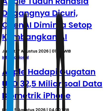
Apple Tuduh Rahasia
Dagangnya Dicuri,
OpenAI Diminta Setop
Kembangkan AI
Jumat, 7 Agustus 2026 | 01.00 WIB
Internasional
Apple Hadapi Gugatan
USD 32,5 Miliar soal Data
Biometrik iPhone
Rabu, 5 Agustus 2026 | 04.00 WIB