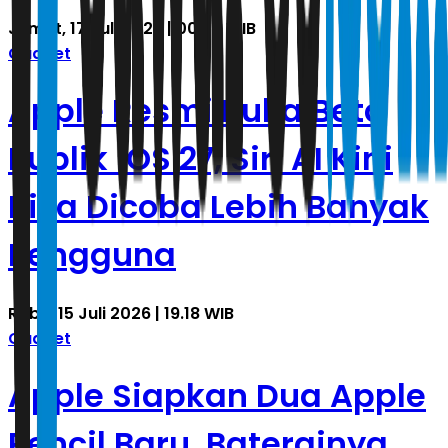
Jumat, 17 Juli 2026 | 00.55 WIB
Gadget
Apple Resmi Buka Beta
Publik iOS 27, Siri AI Kini
Bisa Dicoba Lebih Banyak
Pengguna
Rabu, 15 Juli 2026 | 19.18 WIB
Gadget
Apple Siapkan Dua Apple
Pencil Baru, Baterainya