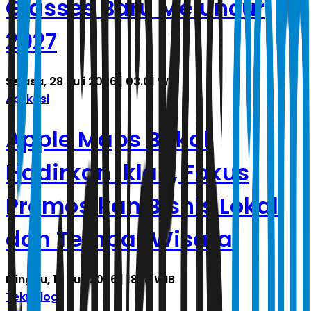
Glasses Baru Meluncur
2027
Selasa, 28 Juli 2026 | 03.01 WIB
Aplikasi
Apple Maps Bakal
Hadirkan Iklan, Fokus
Promosikan Bisnis Lokal
dan Tempat Wisata
Minggu, 19 Juli 2026 | 18.18 WIB
Teknologi