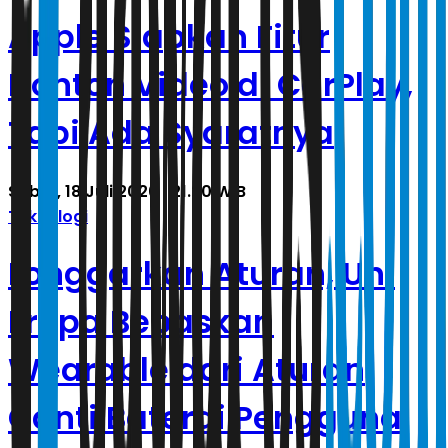
Apple Siapkan Fitur
Nonton Video di CarPlay,
Tapi Ada Syaratnya
Sabtu, 18 Juli 2026 | 21.20 WIB
Teknologi
Longgarkan Aturan, Uni
Eropa Bebaskan
Wearable dari Aturan
Ganti Baterai Pengguna