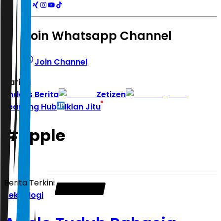
Join Whatsapp Channel
Join Channel
Hari ini
|
Indeks Berita
Zetizen
Learning Hub
Iklan Jitu
#
apple
Berita Terkini
Teknologi