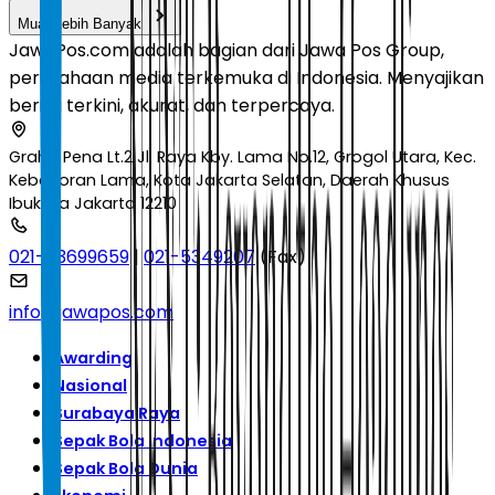
Muat Lebih Banyak
JawaPos.com adalah bagian dari Jawa Pos Group,
perusahaan media terkemuka di Indonesia. Menyajikan
berita terkini, akurat, dan terpercaya.
Graha Pena Lt.2 Jl. Raya Kby. Lama No.12, Grogol Utara, Kec.
Kebayoran Lama, Kota Jakarta Selatan, Daerah Khusus
Ibukota Jakarta 12210
021-53699659
|
021-5349207
(Fax)
info@jawapos.com
Awarding
Nasional
Surabaya Raya
Sepak Bola Indonesia
Sepak Bola Dunia