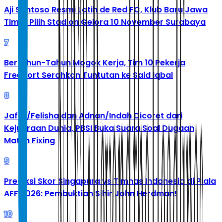
Aji Santoso Resmi Latih de Red FC, Klub Baru Jawa
Timur Pilih Stadion Gelora 10 November Surabaya
7
Bertahun-Tahun Mogok Kerja, Tim 10 Pekerja
Freeport Serahkan Tuntutan ke Said Iqbal
8
Jafar/Felisha dan Adnan/Indah Dicoret dari
Kejuaraan Dunia, PBSI Buka Suara Soal Dugaan
Match Fixing
9
Prediksi Skor Singapura vs Timnas Indonesia di Piala
AFF 2026: Pembuktian Sihir John Herdman!
10