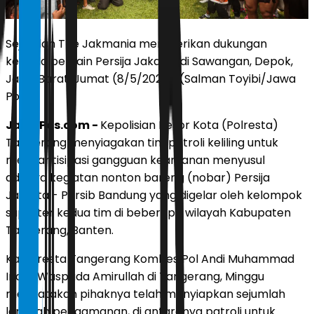
Sejumlah The Jakmania memberikan dukungan
kepada pemain Persija Jakarta di Sawangan, Depok,
Jawa Barat, Jumat (8/5/2026). (Salman Toyibi/Jawa
Pos)
JawaPos.com -
Kepolisian Resor Kota (Polresta)
Tangerang menyiagakan tim patroli keliling untuk
mengantisipasi gangguan keamanan menyusul
adanya kegiatan nonton bareng (nobar) Persija
Jakarta - Persib Bandung yang digelar oleh kelompok
suporter kedua tim di beberapa wilayah Kabupaten
Tangerang, Banten.
Kapolresta Tangerang Kombes Pol Andi Muhammad
Indra Waspada Amirullah di Tangerang, Minggu
mengatakan pihaknya telah menyiapkan sejumlah
langkah pengamanan, di antaranya patroli untuk