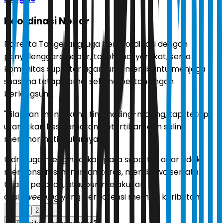
Koordinasi Nobar
Polresta Tangerang juga berkoordinasi dengan
penyelenggara nobar, tokoh masyarakat, serta
komunitas suporter agar turut membantu menjaga
suasana tetap damai selama pertandingan
berlangsung.
"Silahkan mendukung tim masing-masing, tapi tetap
utamakan keselamatan, ketertiban, dan saling
menghormati," tuturnya.
Indra juga mengingatkan para suporter agar tidak
mengonsumsi minuman keras, membawa senjata
tajam, petasan, ataupun melakukan
aksi
sweeping
yang berpotensi memicu keributan.
1
2