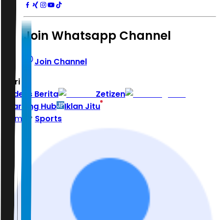
Join Whatsapp Channel
Join Channel
Hari ini
|
Indeks Berita
Zetizen
Learning Hub
Iklan Jitu
Home
Sports