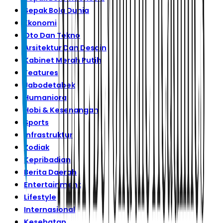
Sepak Bola Dunia
Ekonomi
Oto Dan Tekno
Arsitektur Dan Desain
Kabinet Merah Putih
Features
Jabodetabek
Humaniora
Hobi & Kesenangan
Sports
Infrastruktur
Zodiak
Kepribadian
Berita Daerah
Entertainment
Lifestyle
Internasional
Kesehatan