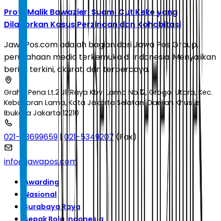
Profil Malik Bawazier, Suami Cut Keke yang
Dilaporkan Kasus Perzinaan dan Kohabitasi
JawaPos.com adalah bagian dari Jawa Pos Group,
perusahaan media terkemuka di Indonesia. Menyajikan
berita terkini, akurat, dan terpercaya.
Graha Pena Lt.2 Jl. Raya Kby. Lama No.12, Grogol Utara, Kec.
Kebayoran Lama, Kota Jakarta Selatan, Daerah Khusus
Ibukota Jakarta 12210
021-53699659
|
021-5349207
(Fax)
info@jawapos.com
Awarding
Nasional
Surabaya Raya
Sepak Bola Indonesia