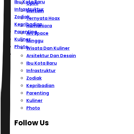
Ibu Kota Baru
Opini
Infrastruktur
Sisi Lain
Zodiak
Ternyata Hoax
Kepribadian
Humaniora
Parenting
Art Space
Kuliner
Minggu
Photo
Wisata Dan Kuliner
Arsitektur Dan Desain
Ibu Kota Baru
Infrastruktur
Zodiak
Kepribadian
Parenting
Kuliner
Photo
Follow Us