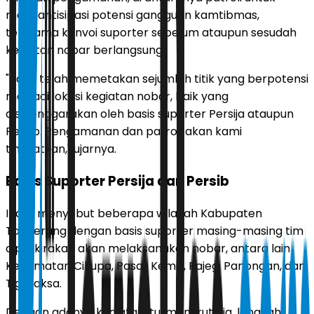
mengantisipasi potensi gangguan kamtibmas,
terutama konvoi suporter sebelum ataupun sesudah
kegiatan nobar berlangsung.
"Kami telah memetakan sejumlah titik yang berpotensi
menjadi lokasi kegiatan nobar, baik yang
diselenggarakan oleh basis suporter Persija ataupun
Persib. Pengamanan dan patroli akan kami
tingkatkan," ujarnya.
Basis Suporter Persija dan Persib
Indra menyebut beberapa wilayah Kabupaten
Tangerang dengan basis suporter masing-masing tim
diperkirakan akan melaksanakan nobar, antara lain
Kecamatan Cikupa, Pasar Kemis, Rajeg, Panongan, dan
Tigaraksa.
Dengan adanya kegiatan itu, menurut dia, langkah