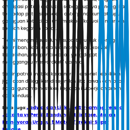
antisipasi patroli dilakukan sebagai upaya pencegahan
terhadap potensi gesekan antarpendukung ataupun
gangguan ketertiban umum akibat konvoi kendaraan
setelah kegiatan nobar.
"Kami mengimbau seluruh suporter untuk menjaga
ketertiban, tidak melakukan provokasi, konvoi
berlebihan, ataupun tindakan yang dapat
mengganggu masyarakat," ujarnya.
Selain patroli mobile, kata Indra, personel kepolisian
juga akan disiagakan di sejumlah titik rawan dan lokasi
nobar guna memastikan kegiatan itu berjalan aman
dan kondusif.
Jadwal dan Link Live Streaming Persija
Baca Juga:
Jakarta vs Persib Bandung: Main Sore, Macan
Kemayoran Unggul 5 Match Terakhir Super
League