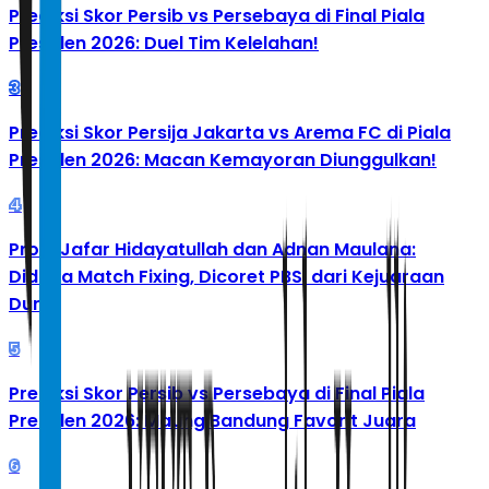
Prediksi Skor Persib vs Persebaya di Final Piala
Presiden 2026: Duel Tim Kelelahan!
3
Prediksi Skor Persija Jakarta vs Arema FC di Piala
Presiden 2026: Macan Kemayoran Diunggulkan!
4
Profil Jafar Hidayatullah dan Adnan Maulana:
Diduga Match Fixing, Dicoret PBSI dari Kejuaraan
Dunia
5
Prediksi Skor Persib vs Persebaya di Final Piala
Presiden 2026: Maung Bandung Favorit Juara
6