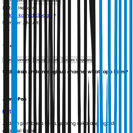
2
Tampilkan semua halaman
Editor:
Hendra
Ikuti kami di Google
Sumber:
ANTARA
Tags
persib bandung
persija jakarta
polres tangerang
Sudahkah Anda mengikuti channel whatsapp kami?
Jawa Pos
Ikuti
Jadilah pembaca setia, gabung sekarang juga di
channel kami!