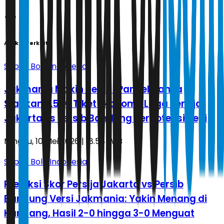
Artikel Terkait
Sepak Bola Indonesia
Jakmania Makin Sedih! Panpel Hanya
Siapkan 7.500 Tiket Ekonomi, Laga Persija
Jakarta vs Persib Bandung Berpotensi Sepi
Minggu, 10 Mei 2026 | 18.54 WIB
Sepak Bola Indonesia
Prediksi Skor Persija Jakarta vs Persib
Bandung Versi Jakmania: Yakin Menang di
Kandang, Hasil 2-0 hingga 3-0 Menguat