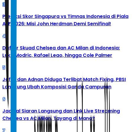
3
Prediksi Skor Singapura vs Timnas Indonesia di Piala
AFF 2026: Misi John Herdman Demi Semifinal!
4
Daftar Skuad Chelsea dan AC Milan di Indonesia:
Luka Modric, Rafael Leao, hingga Cole Palmer
5
Jafar dan Adnan Diduga Terlibat Match Fixing, PBSI
Langsung Ubah Komposisi Ganda Campuran
6
Jadwal Siaran Langsung dan Link Live Streaming
Chelsea vs AC Milan, Tayang di Mana?
7