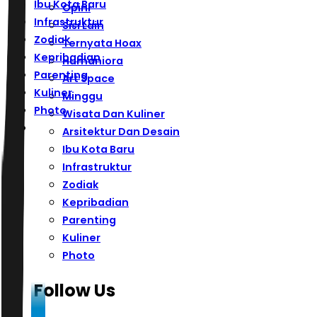
Ibu Kota Baru
Opini
Infrastruktur
Sisi Lain
Zodiak
Ternyata Hoax
Kepribadian
Humaniora
Parenting
Art Space
Kuliner
Minggu
Photo
Wisata Dan Kuliner
Arsitektur Dan Desain
Ibu Kota Baru
Infrastruktur
Zodiak
Kepribadian
Parenting
Kuliner
Photo
Follow Us