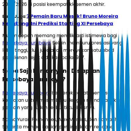
2025/2026 di posisi keempat klasemen akhir.
7 Pemain Baru Masuk! Bruno Moreira
Baca Juga:
Hengkang, Ini Prediksi Starting XI Persebaya
Musim depan memang memiliki arti istimewa bagi
Persebaya Surabaya
. Selain memburu prestasi yang
lebih tinggi, klub juga akan merayakan satu abad
perjalanan sejak didirikan pada 1927.
Siapa Saja Pemain yang Disiapkan
Persebaya Surabaya?
Persebaya Surabaya
bergerak cepat menyusun
kekuatan untuk musim baru dengan mendatangkan
pemain yang sudah terbukti kualitasnya.
Nama Yuran Fernandes, Alex Martins, dan Ramadhan
Sananta menjadi bagian penting dalam rencana