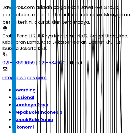
JawaPos.com adalah bagian dari Jawa Pos Group,
perusahaan media terkemuka di Indonesia. Menyajikan
berita terkini, akurat, dan terpercaya.
Graha Pena Lt.2 Jl. Raya Kby. Lama No.12, Grogol Utara, Kec.
Kebayoran Lama, Kota Jakarta Selatan, Daerah Khusus
Ibukota Jakarta 12210
021-53699659
|
021-5349207
(Fax)
info@jawapos.com
Awarding
Nasional
Surabaya Raya
Sepak Bola Indonesia
Sepak Bola Dunia
Ekonomi