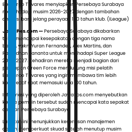
Bernardo Tavares menyiapkan Persebaya Surabaya
menghadapi musim 2026-2027 dengan tambahan
amunisi baru jelang perayaan 100 tahun klub. (ILeague)
JawaPos.com —
Persebaya Surabaya dikabarkan
telah mencapai kesepakatan dengan tiga nama
besar, yakni Yuran Fernandes, Alex Martins, dan
Ramadhan Sananta untuk menghadapi Super League
2026/2027. Kehadiran mereka menjadi bagian dari
persiapan Green Force mendukung misi pelatih
Bernardo Tavares yang ingin membawa tim lebih
kompetitif saat memasuki usia 100 tahun.
Informasi yang diperoleh JawaPos.com menyebutkan
ketiga pemain tersebut sudah mencapai kata sepakat
dengan Persebaya Surabaya.
Langkah ini menunjukkan keseriusan manajemen
dalam memperkuat skuad setelah menutup musim