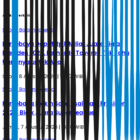
Artikel Terkait
Sepak Bola Indonesia
Persebaya Dapat Rp 8 Miliar Juara Piala
Presiden 2026, Bernardo Tavares Tak Tahu
Uangnya untuk Apa
Sabtu, 8 Agustus 2026 | 17.47 WIB
Sepak Bola Indonesia
Persebaya Makin Solid usai Piala Presiden
2026, Bidik Juara Super League
Jumat, 7 Agustus 2026 | 18.38 WIB
Sepak Bola Indonesia