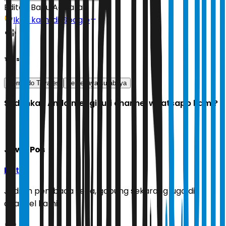
Editor:
Banu Adikara
Ikuti kami di Google
Tags
Bernardo Tavares
persebaya surabaya
Sudahkah Anda mengikuti channel whatsapp kami?
Jawa Pos
Ikuti
Jadilah pembaca setia, gabung sekarang juga di
channel kami!