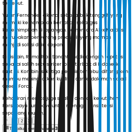
tersebut.
Yuran Fernandes dikenal sebagai bek tangguh yang
memiliki kemampuan bertahan sekaligus
kepemimpinan di lapangan. Sementara Alex Martins
merupakan penyerang produktif yang mampu
menjadi solusi di lini depan.
Di sisi lain, Ramadhan Sananta hadir dengan reputasi
sebagai salah satu striker lokal terbaik di Indonesia
saat ini. Kombinasi ketiga pemain tersebut diharapkan
mampu meningkatkan kualitas dan kedalaman skuad
Green Force.
Kehadiran mereka juga sejalan dengan kebutuhan
Persebaya Surabaya untuk menjaga konsistensi
sepanjang musim.
1
2
3
3
Tampilkan semua halaman