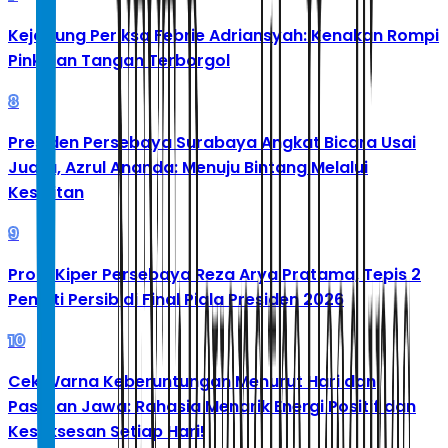
Kejagung Periksa Febrie Adriansyah: Kenakan Rompi
Pink dan Tangan Terborgol
8
Presiden Persebaya Surabaya Angkat Bicara Usai
Juara, Azrul Ananda: Menuju Bintang Melalui
Kesulitan
9
Profil Kiper Persebaya Reza Arya Pratama, Tepis 2
Penalti Persib di Final Piala Presiden 2026
10
Cek Warna Keberuntungan Menurut Hari dan
Pasaran Jawa: Rahasia Menarik Energi Positif dan
Kesuksesan Setiap Hari!