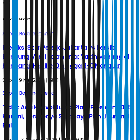
Artikel Terkait
Sepak Bola Indonesia
Prediksi Skor Persija Jakarta vs Persib
Bandung Versi Jakmania: Yakin Menang di
Kandang, Hasil 2-0 hingga 3-0 Menguat
Sabtu, 9 Mei 2026 | 19.51 WIB
Sepak Bola Indonesia
Tidak Ada Konvoi Juara Piala Presiden 2026
Hari Ini, Persebaya Surabaya Pilih Liburan di
Bali
Jumat, 7 Agustus 2026 | 16.09 WIB