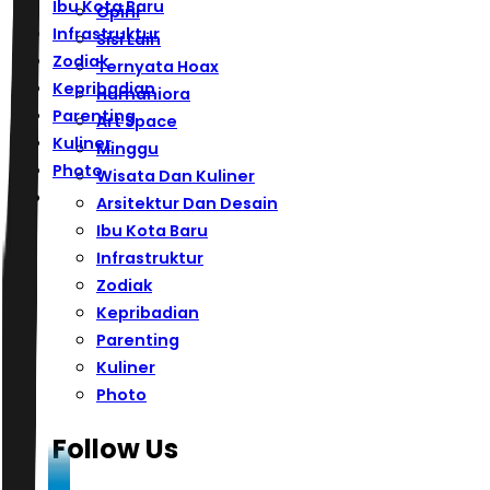
Ibu Kota Baru
Opini
Infrastruktur
Sisi Lain
Zodiak
Ternyata Hoax
Kepribadian
Humaniora
Parenting
Art Space
Kuliner
Minggu
Photo
Wisata Dan Kuliner
Arsitektur Dan Desain
Ibu Kota Baru
Infrastruktur
Zodiak
Kepribadian
Parenting
Kuliner
Photo
Follow Us