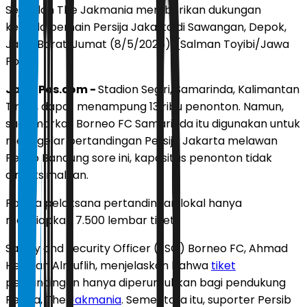
Sejumlah The Jakmania memberikan dukungan
kepada pemain Persija Jakarta di Sawangan, Depok,
Jawa Barat, Jumat (8/5/2026). (Salman Toyibi/Jawa
Pos)
JawaPos.com -
Stadion Segiri, Samarinda, Kalimantan
Timur, dapat menampung 13 ribu penonton. Namun,
saat markas Borneo FC Samarinda itu digunakan untuk
menggelar pertandingan Persija Jakarta melawan
Persib Bandung sore ini, kapasitas penonton tidak
dimaksimalkan.
Panitia pelaksana pertandingan lokal hanya
menyiapkan 7.500 lembar tiket.
Safety and Security Officer (SSO) Borneo FC, Ahmad
Herman Almuflih, menjelaskan bahwa
tiket
pertandingan hanya diperuntukkan bagi pendukung
Persija, The
Jakmania
. Sementara itu, suporter Persib