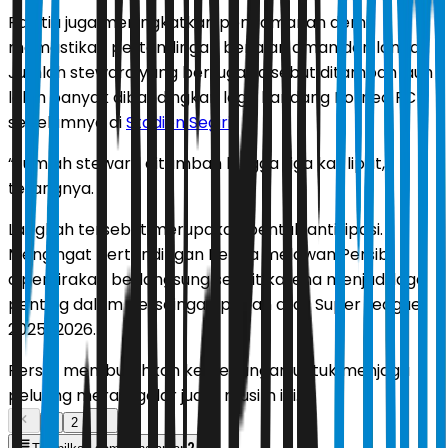
Panitia juga meningkatkan pengamanan demi
memastikan pertandingan berjalan aman dan lancar.
Jumlah steward yang bertugas disebut ditambah jauh
lebih banyak dibandingkan laga kandang Borneo FC
sebelumnya di
Stadion Segiri
.
“Jumlah steward ditambah hingga tiga kali lipat,”
terangnya.
Langkah tersebut merupakan bentuk antisipasi.
Mengingat pertandingan Persija melawan Persib
diperkirakan berlangsung sengit karena menjadi laga
penting dalam persaingan papan atas Super League
2025-2026.
Persija membutuhkan kemenangan untuk menjaga
peluang meraih gelar juara musim ini.
1
2