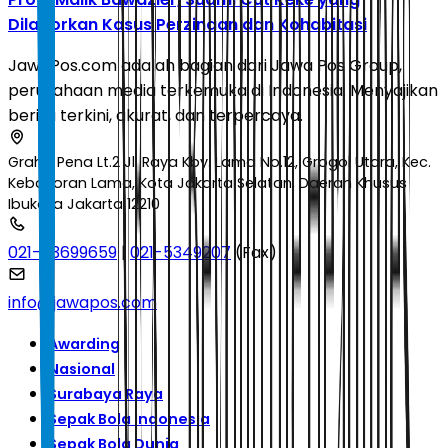
Dilaporkan Kasus Perzinaan dan Kohabitasi
JawaPos.com adalah bagian dari Jawa Pos Group,
perusahaan media terkemuka di Indonesia. Menyajikan
berita terkini, akurat, dan terpercaya.
Graha Pena Lt.2 Jl. Raya Kby. Lama No.12, Grogol Utara, Kec.
Kebayoran Lama, Kota Jakarta Selatan, Daerah Khusus
Ibukota Jakarta 12210
021-53699659
|
021-5349207
(Fax)
info@jawapos.com
Awarding
Nasional
Surabaya Raya
Sepak Bola Indonesia
Sepak Bola Dunia