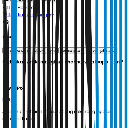
2
Tampilkan semua halaman
Editor:
Hendra
Ikuti kami di Google
Tags
persib bandung
stadion segiri
persija jakarta
tiket
jakmania
Sudahkah Anda mengikuti channel whatsapp kami?
Jawa Pos
Ikuti
Jadilah pembaca setia, gabung sekarang juga di
channel kami!