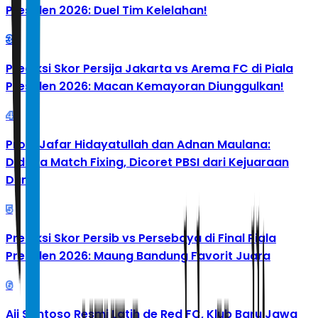
Presiden 2026: Duel Tim Kelelahan!
3
Prediksi Skor Persija Jakarta vs Arema FC di Piala
Presiden 2026: Macan Kemayoran Diunggulkan!
4
Profil Jafar Hidayatullah dan Adnan Maulana:
Diduga Match Fixing, Dicoret PBSI dari Kejuaraan
Dunia
5
Prediksi Skor Persib vs Persebaya di Final Piala
Presiden 2026: Maung Bandung Favorit Juara
6
Aji Santoso Resmi Latih de Red FC, Klub Baru Jawa