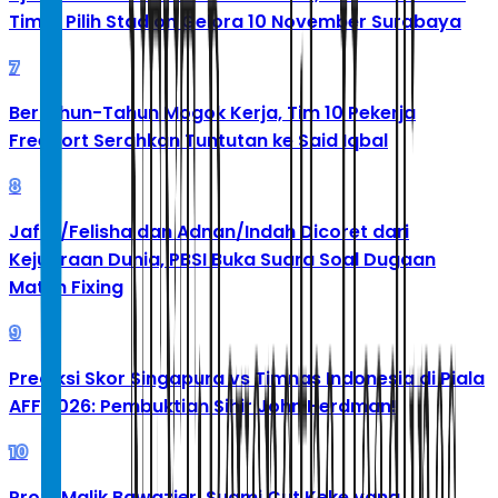
Timur Pilih Stadion Gelora 10 November Surabaya
7
Bertahun-Tahun Mogok Kerja, Tim 10 Pekerja
Freeport Serahkan Tuntutan ke Said Iqbal
8
Jafar/Felisha dan Adnan/Indah Dicoret dari
Kejuaraan Dunia, PBSI Buka Suara Soal Dugaan
Match Fixing
9
Prediksi Skor Singapura vs Timnas Indonesia di Piala
AFF 2026: Pembuktian Sihir John Herdman!
10
Profil Malik Bawazier, Suami Cut Keke yang