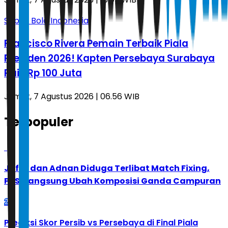
Sepak Bola Indonesia
Francisco Rivera Pemain Terbaik Piala
Presiden 2026! Kapten Persebaya Surabaya
Raih Rp 100 Juta
Jumat, 7 Agustus 2026 | 06.56 WIB
Terpopuler
1
Jafar dan Adnan Diduga Terlibat Match Fixing,
PBSI Langsung Ubah Komposisi Ganda Campuran
2
Prediksi Skor Persib vs Persebaya di Final Piala