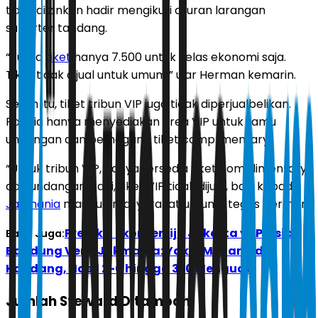
tidak diizinkan hadir mengikuti aturan larangan
suporter tandang.
“Kuota
tiket
hanya 7.500 untuk kelas ekonomi saja.
Tiket tidak dijual untuk umum,” ujar Herman kemarin.
Selain itu, tiket tribun VIP juga tidak diperjualbelikan.
Panitia hanya menyediakan area VIP untuk tamu
undangan dan pemegang tiket complimentary.
“Untuk tribun VIP, hanya tersedia tiket complimentary
dan undangan. Jadi, tiket VIP tidak dijual, baik kepada
Jakmania
maupun masyarakat umum,” tegas Herman.
Prediksi Skor Persija Jakarta vs Persib
Baca Juga:
Bandung Versi Jakmania: Yakin Menang di
Kandang, Hasil 2-0 hingga 3-0 Menguat
Jumlah Steward Ditambah