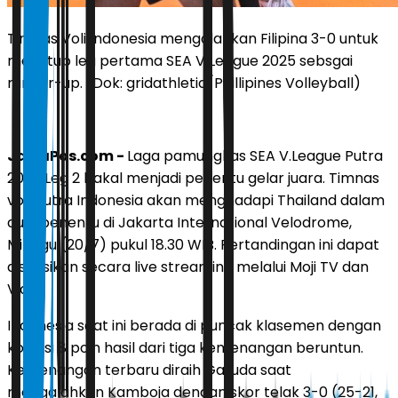
Timnas Voli Indonesia mengalahkan Filipina 3-0 untuk
menutup leg pertama SEA V League 2025 sebsgai
runner-up. (Dok: gridathletic/Phillipines Volleyball)
JawaPos.com -
Laga pamungkas SEA V.League Putra
2025 Leg 2 bakal menjadi penentu gelar juara. Timnas
voli putra Indonesia akan menghadapi Thailand dalam
duel penentu di Jakarta International Velodrome,
Minggu (20/7) pukul 18.30 WIB. Pertandingan ini dapat
disaksikan secara live streaming melalui Moji TV dan
Vidio.
Indonesia saat ini berada di puncak klasemen dengan
koleksi 8 poin hasil dari tiga kemenangan beruntun.
Kemenangan terbaru diraih Garuda saat
mengalahkan Kamboja dengan skor telak 3-0 (25-21,