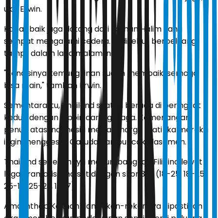
ujar Erwin.
Kabar baik juga datang dari Farhan Halim yang
sempat mengalami cedera. Ia disebut berpeluang
tampil dalam laga malam ini.
"Kondisinya kemungkinan sudah membaik, semoga
bisa main," tambah Erwin.
Sementara itu, Thailand saat ini berada di peringkat
kedua dengan 6 poin dari tiga laga. Kemenangan
penuh atas Indonesia menjadi harga mati jika mereka
ingin menggeser Garuda dari puncak klasemen.
Thailand sebelumnya menumbangkan Filipina lewat
laga dramatis lima set dengan skor 3-2 (18-25, 18-25,
25-14, 25-23, 15-7).
Amornthep Kokhan dan rekan-rekannya dipastikan