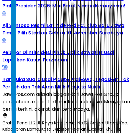
Piala Presiden 2026: Misi Berat Macan Kemayoran!
8
Aji Santoso Resmi Latih de Red FC, Klub Baru Jawa
Timur Pilih Stadion Gelora 10 November Surabaya
9
Pelapor Diintimidasi Pihak Malik Bawazier Usai
Laporkan Kasus Perzinaan
10
Iran Buka Suara usai Pidato Prabowo, Tegaskan Tak
Pernah dan Tak Akan Miliki Senjata Nuklir
JawaPos.com adalah bagian dari Jawa Pos Group,
perusahaan media terkemuka di Indonesia. Menyajikan
berita terkini, akurat, dan terpercaya.
Graha Pena Lt.2 Jl. Raya Kby. Lama No.12, Grogol Utara, Kec.
Kebayoran Lama, Kota Jakarta Selatan, Daerah Khusus