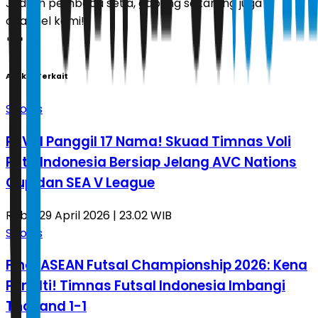
Jadilah pembaca setia, gabung sekarang juga di
channel kami!
Artikel Terkait
Sports
PBVSI Panggil 17 Nama! Skuad Timnas Voli
Putri Indonesia Bersiap Jelang AVC Nations
Cup dan SEA V League
Rabu, 29 April 2026 | 23.02 WIB
Sports
Final ASEAN Futsal Championship 2026: Kena
Penalti! Timnas Futsal Indonesia Imbangi
Thailand 1-1