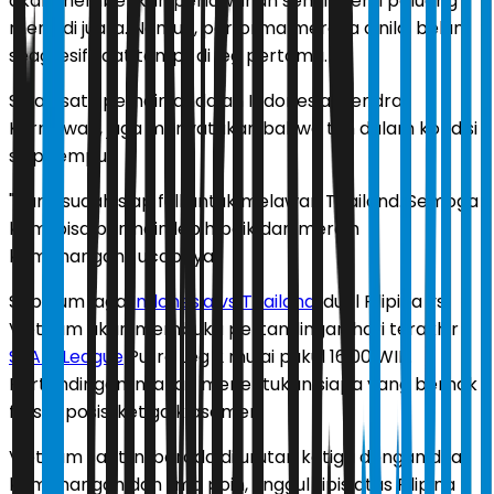
akan memberikan perlawanan sengit demi peluang
menjadi juara. Namun, performa mereka dinilai belum
seagresif saat tampil di leg pertama.
Salah satu pemain andalan Indonesia, Hendra
Kurniawan, juga menyatakan bahwa tim dalam kondisi
siap tempur.
"Kami sudah siap full untuk melawan Thailand. Semoga
kami bisa bermain lebih baik dan meraih
kemenangan," ucapnya.
Sebelum laga
Indonesia vs Thailand
, duel Filipina vs
Vietnam akan membuka pertandingan hari terakhir
SEA V League
Putra Leg 2 mulai pukul 16.00 WIB.
Pertandingan ini akan menentukan siapa yang berhak
finis di posisi ketiga klasemen.
Vietnam saat ini berada di urutan ketiga dengan dua
kemenangan dan lima poin, unggul tipis atas Filipina