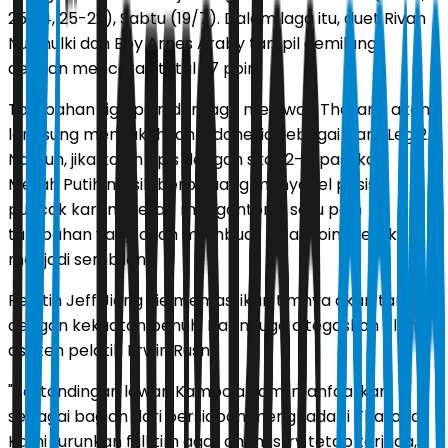
25-14, 25-22), Sabtu (19/7). Dalam laga itu, duet Rivan
Nurmulki dan Boy Arnes Araby tampil gemilang
dengan mencetak total 37 poin.
Tambahan tiga poin dari laga melawan Thailand akan
langsung mengukuhkan Indonesia sebagai juara Leg 2.
Namun, jika kalah tipis dengan skor 2-3, pasukan
Merah Putih masih berpeluang menyegel posisi
puncak karena tetap mengantongi satu poin
tambahan yang akan membuat total poin mereka
menjadi sembilan.
Pelatih Jeff Jiang Jie memastikan timnya akan tampil
dengan kekuatan penuh. Hal ini juga ditegaskan oleh
asisten pelatih Erwin Rusni.
"Pertandingan lawan Kamboja kami manfaatkan
sebagai bagian dari persiapan menghadapi Thailand.
Kami turunkan full tim agar chemistry tetap terjaga,"