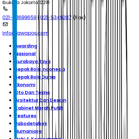
Ibukota Jakarta 12210
021-53699659
|
021-5349207
(Fax)
info@jawapos.com
Awarding
Nasional
Surabaya Raya
Sepak Bola Indonesia
Sepak Bola Dunia
Ekonomi
Oto Dan Tekno
Arsitektur Dan Desain
Kabinet Merah Putih
Features
Jabodetabek
Humaniora