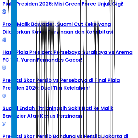
Piala Presiden 2026: Misi Green Force Unjuk Gigi!
3
Profil Malik Bawazier, Suami Cut Keke yang
Dilaporkan Kasus Perzinaan dan Kohabitasi
4
Hasil Piala Presiden: Persebaya Surabaya vs Arema
FC 1-0, Yuran Fernandes Gacor!
5
Prediksi Skor Persib vs Persebaya di Final Piala
Presiden 2026: Duel Tim Kelelahan!
6
Suami Endah Fitrianingsih Sakit Hati ke Malik
Bawazier Atas Kasus Perzinaan
7
Prediksi Skor Persib Bandung vs Persija Jakarta di