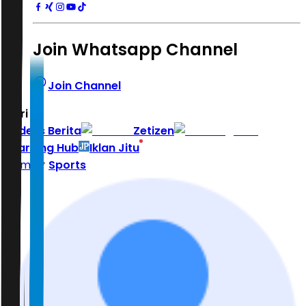
Join Whatsapp Channel
Join Channel
Hari ini
|
Indeks Berita
Zetizen
Learning Hub
Iklan Jitu
Home
Sports