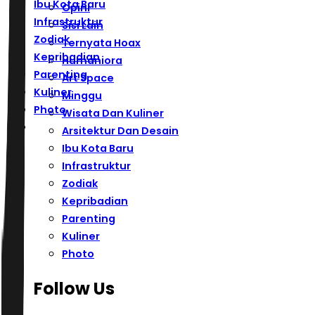
Ibu Kota Baru
Opini
Infrastruktur
Sisi Lain
Zodiak
Ternyata Hoax
Kepribadian
Humaniora
Parenting
Art Space
Kuliner
Minggu
Photo
Wisata Dan Kuliner
Arsitektur Dan Desain
Ibu Kota Baru
Infrastruktur
Zodiak
Kepribadian
Parenting
Kuliner
Photo
Follow Us