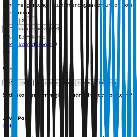
yang mengantongi satu kemenangan dan jumlah poin
yang sama.
1
2
2
Tampilkan semua halaman
Editor:
Edi Yulianto
Ikuti kami di Google
Tags
SEA V League
indonesia vs thailand
timnas voli Indonesia
Sudahkah Anda mengikuti channel whatsapp kami?
Jawa Pos
Ikuti