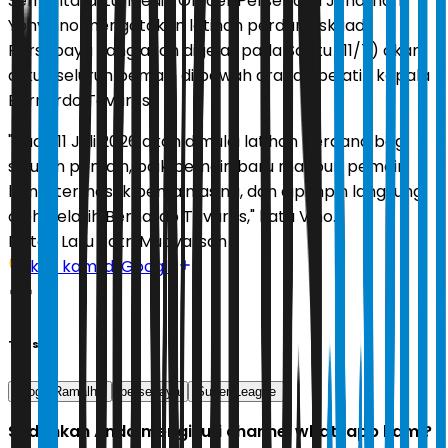
Sementara itu, Media Officer Persebaya Jonathan
Yohvinno mengatakan latihan perdana skuad
Persebaya yang akan digelar pada Sabtu (11/7) akan
diikuti seluruh pemain di bawah arahan pelatih kepala
Bernardo Tavares.
"Pada 11 Juli 2026 akan dimulai latihan perdana bagi
seluruh pemain, baik pemain baru maupun pemain
lama, termasuk pemain asing, dan dipimpin langsung
oleh pelatih Bernardo Tavares," kata Vino.
Editor:
Latu Ratri Mubyarsah
Ikuti kami di Google
Tags
Diogo Ramalho
persebaya
Super League
Sudahkah Anda mengikuti channel whatsapp kami?