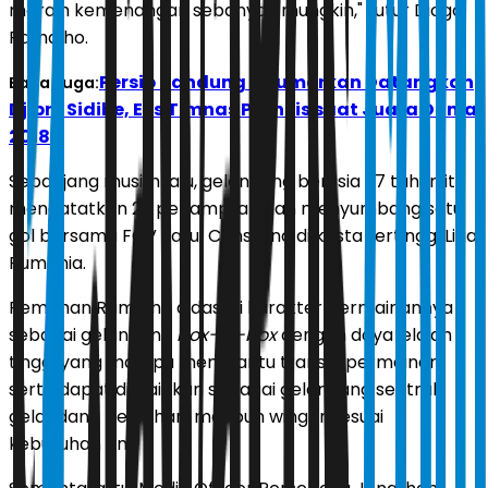
meraih kemenangan sebanyak mungkin," tutur Diogo
Ramalho.
Persib Bandung Dirumorkan Datangkan
Baca Juga:
Djibril Sidibe, Eks Timnas Prancis saat Juara Dunia
2018
Sepanjang musim lalu, gelandang berusia 27 tahun itu
mencatatkan 29 penampilan dan menyumbang satu
gol bersama FCV Farul Constana di kasta tertinggi Liga
Rumania.
Pemilihan Ramalho didasari karakter permainannya
sebagai gelandang
box-to-box
dengan daya jelajah
tinggi yang mampu membantu transisi permainan,
serta dapat dimainkan sebagai gelandang sentral,
gelandang bertahan, maupun winger sesuai
kebutuhan tim.