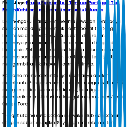
Bruno Fernandes: Timnas Portugal Tak
Baca Juga:
Boleh Kehilangan Keyakinan untuk Juara
Dia mengaku mantap menerima tawaran Persebaya
setelah mendengar banyak cerita positif tentang
Indonesia dan Persebaya Surabaya dari rekan-
rekannya yang pernah bermain maupun tinggal di
Indonesia. Setelah berdiskusi dengan keluarga, dia
merasa saat ini merupakan waktu yang tepat untuk
mengambil langkah baru dalam karirnya.
Ramalho menegaskan target utamanya adalah
membantu Persebaya meraih kemenangan sebanyak
mungkin pada musim mendatang, sekaligus
memberikan kontribusi melalui gol maupun
assist
bagi
Green Force.
"Target utama saya adalah mewakili klub dan kota ini
dengan sebaik mungkin. Saya ingin membantu tim