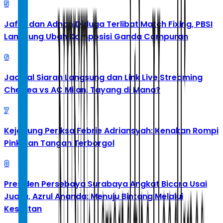
5
Jafar dan Adnan Diduga Terlibat Match Fixing, PBSI
Langsung Ubah Komposisi Ganda Campuran
6
Jadwal Siaran Langsung dan Link Live Streaming
Chelsea vs AC Milan, Tayang di Mana?
7
Kejagung Periksa Febrie Adriansyah: Kenakan Rompi
Pink dan Tangan Terborgol
8
Presiden Persebaya Surabaya Angkat Bicara Usai
Juara, Azrul Ananda: Menuju Bintang Melalui
Kesulitan