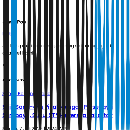
Jawa Pos
Ikuti
Jadilah pembaca setia, gabung sekarang juga di
channel kami!
Artikel Terkait
Sepak Bola Indonesia
Shin Sang-gyu Pisah dengan Persebaya
Surabaya, Susul STY ke Persija Jakarta?
Selasa, 7 Juli 2026 | 21.24 WIB