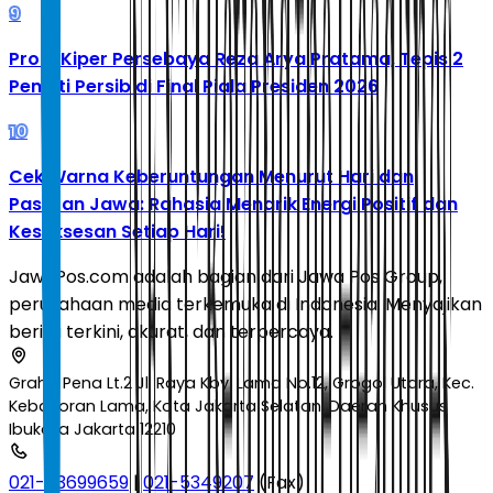
9
Profil Kiper Persebaya Reza Arya Pratama, Tepis 2
Penalti Persib di Final Piala Presiden 2026
10
Cek Warna Keberuntungan Menurut Hari dan
Pasaran Jawa: Rahasia Menarik Energi Positif dan
Kesuksesan Setiap Hari!
JawaPos.com adalah bagian dari Jawa Pos Group,
perusahaan media terkemuka di Indonesia. Menyajikan
berita terkini, akurat, dan terpercaya.
Graha Pena Lt.2 Jl. Raya Kby. Lama No.12, Grogol Utara, Kec.
Kebayoran Lama, Kota Jakarta Selatan, Daerah Khusus
Ibukota Jakarta 12210
021-53699659
|
021-5349207
(Fax)