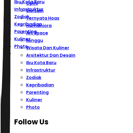
Ibu Kota Baru
Opini
Infrastruktur
Sisi Lain
Zodiak
Ternyata Hoax
Kepribadian
Humaniora
Parenting
Art Space
Kuliner
Minggu
Photo
Wisata Dan Kuliner
Arsitektur Dan Desain
Ibu Kota Baru
Infrastruktur
Zodiak
Kepribadian
Parenting
Kuliner
Photo
Follow Us