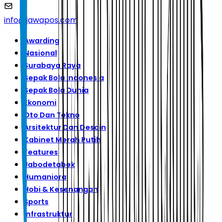
info@jawapos.com
Awarding
Nasional
Surabaya Raya
Sepak Bola Indonesia
Sepak Bola Dunia
Ekonomi
Oto Dan Tekno
Arsitektur Dan Desain
Kabinet Merah Putih
Features
Jabodetabek
Humaniora
Hobi & Kesenangan
Sports
Infrastruktur