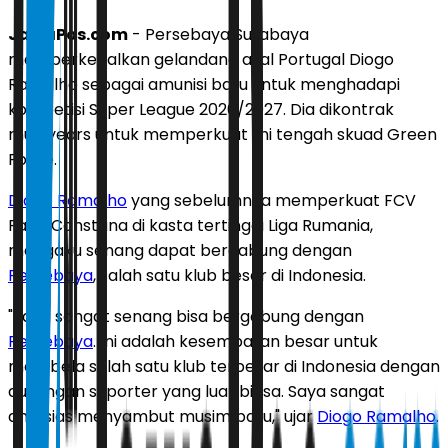
JawaPos.com
- Persebaya Surabaya
memperkenalkan gelandang asal Portugal Diogo
Ramalho sebagai amunisi baru untuk menghadapi
kompetisi Super League 2026/2027. Dia dikontrak
multiyears untuk memperkuat lini tengah skuad Green
Force.
Diogo Ramalho
yang sebelumnya memperkuat FCV
Farul Constana di kasta tertinggi Liga Rumania,
mengaku senang dapat bergabung dengan
Persebaya
, salah satu klub besar di Indonesia.
"Saya sangat senang bisa bergabung dengan
Persebaya
. Ini adalah kesempatan besar untuk
membela salah satu klub terbesar di Indonesia dengan
dukungan suporter yang luar biasa. Saya sangat
antusias menyambut musim baru," ujar
Diogo Ramalho
.