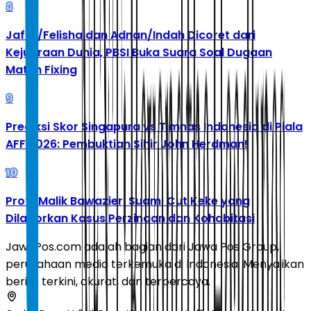
8
Jafar/Felisha dan Adnan/Indah Dicoret dari
Kejuaraan Dunia, PBSI Buka Suara Soal Dugaan
Match Fixing
9
Prediksi Skor Singapura vs Timnas Indonesia di Piala
AFF 2026: Pembuktian Sihir John Herdman!
10
Profil Malik Bawazier, Suami Cut Keke yang
Dilaporkan Kasus Perzinaan dan Kohabitasi
JawaPos.com adalah bagian dari Jawa Pos Group,
perusahaan media terkemuka di Indonesia. Menyajikan
berita terkini, akurat, dan terpercaya.