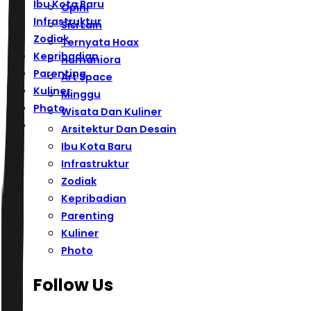
Ibu Kota Baru
Opini
Infrastruktur
Sisi Lain
Zodiak
Ternyata Hoax
Kepribadian
Humaniora
Parenting
Art Space
Kuliner
Minggu
Photo
Wisata Dan Kuliner
Arsitektur Dan Desain
Ibu Kota Baru
Infrastruktur
Zodiak
Kepribadian
Parenting
Kuliner
Photo
Follow Us