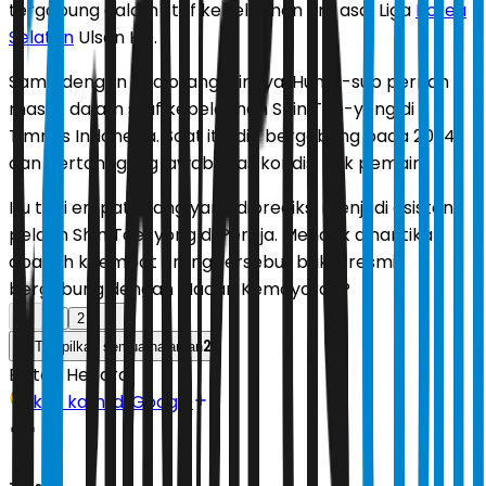
tergabung dalam staf kepelatihan tim asal Liga
Korea
Selatan
Ulsan HD.
Sama dengan tiga orang lainnya, Huh Ji-sub pernah
masuk dalam staf kepelatihan Shin Tae-yong di
Timnas Indonesia. Saat itu, dia bergabung pada 2024
dan bertanggung jawab atas kondisi fisik pemain.
Itu tadi empat orang yang diprediksi menjadi asisten
pelatih Shin Tae-yong di Persija. Menarik dinantikan
apakah keempat orang tersebut bakal resmi
bergabung dengan Macan Kemayoran?
1
2
2
Tampilkan semua halaman
Editor:
Hendra
Ikuti kami di Google