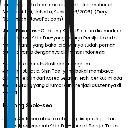
tim Persija foto bersama di Jakarta International
Stadium (JIS), Jakarta, Senin (8/6/2026). (Dery
Ridwansah/ JawaPos.com)
JawaPos.com -
Gerbong Korea Selatan dirumorkan
akan dibawa Shin Tae-yong menuju Persija Jakarta.
Nama-nama yang bakal dibawanya sudah pernah
bekerja sama dengannya di Timnas Indonesia.
Menurut kabar eksklusif dari Instagram
@goalpost_asia, Shin Tae-yong bakal membawa
asisten pelatih dari Korea Selatan. Nah, berikut ini ada
empat orang yang dirumorkan menjadi asistennya di
Persija.
1. Jeong Seok-seo
Jeong Seok-seo atau akrab yang disapa Jeje akan
menjadi penerjemah Shin Tae-yong di Persija. Tugas