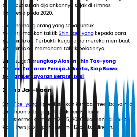
tersebut sudah dijalankannya sejak di Timnas
Indonesia pada 2020.
Jeje memang orang yang tepat untuk
menerjemahkan taktik
Shin Tae-yong
kepada para
pemain lokal. Terbukti, kerja sama mereka membuat
pemain lokal memahami taktik pelatihnya.
Terungkap Alasan Shin Tae-yong
Baca Juga:
Terima Tawaran Persija Jakarta, Siap Bawa
Macan Kemayoran Berprestasi
2. Yoo Jae-hoon
Shin Tae-yong
diprediksi akan kembali membawa Yoo
Jae-hoon sebagai pelatih kiper. Melansir
Transfermarkt, musim 2025/2026, dia menjadi pelatih
kiper Persijap Jepara selama 12 pertandingan.