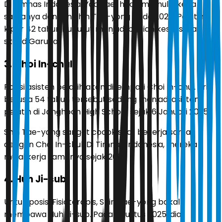
Di Timnas Indonesia, Yoo Jae-hoon memulai kerja
samanya dengan Shin Tae-yong pada 2020. Pelatih
kiper 42 tahun itu turut menjadi bagian kesuksesan
skuad Garuda.
3. Choi In-chul
Posisi asisten pelatih akan ditempati Choi In-chul. Pria
berusia 54 tahun tersebut sedang menjadi asisten
pelatih di Janghoon High School sejak 6 Januari 2025.
Shin Tae-yong sangat cocok saat bekerja sama
dengan Choi In-chul. Di Timnas Indonesia, mereka
mulai kerja samanya sejak 2021.
4. Huh Ji-sub
Untuk posisi Fisioterapis, Shin Tae-yong bakal
membawa Huh Ji-sub. Pada Agustus 2025, dia