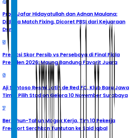
4
Profil Jafar Hidayatullah dan Adnan Maulana:
Diduga Match Fixing, Dicoret PBSI dari Kejuaraan
Dunia
5
Prediksi Skor Persib vs Persebaya di Final Piala
Presiden 2026: Maung Bandung Favorit Juara
6
Aji Santoso Resmi Latih de Red FC, Klub Baru Jawa
Timur Pilih Stadion Gelora 10 November Surabaya
7
Bertahun-Tahun Mogok Kerja, Tim 10 Pekerja
Freeport Serahkan Tuntutan ke Said Iqbal