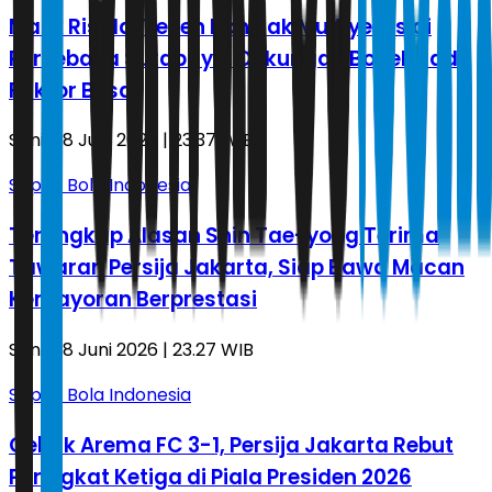
Malik Risaldi Teken Kontrak Multiyears di
Persebaya Surabaya, Dukungan Bonek Jadi
Faktor Besar
Senin, 8 Juni 2026 | 23.37 WIB
Sepak Bola Indonesia
Terungkap Alasan Shin Tae-yong Terima
Tawaran Persija Jakarta, Siap Bawa Macan
Kemayoran Berprestasi
Senin, 8 Juni 2026 | 23.27 WIB
Sepak Bola Indonesia
Gebuk Arema FC 3-1, Persija Jakarta Rebut
Peringkat Ketiga di Piala Presiden 2026