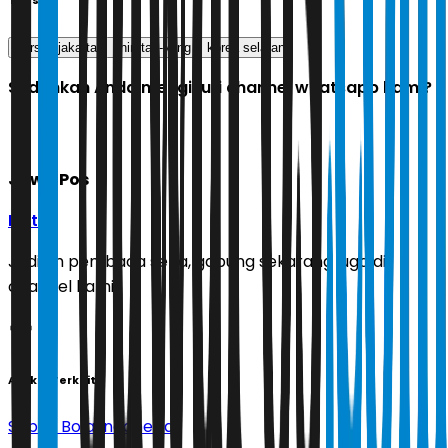
Tags
persija jakarta
shin tae-yong
korea selatan
Sudahkah Anda mengikuti channel whatsapp kami?
Jawa Pos
Ikuti
Jadilah pembaca setia, gabung sekarang juga di
channel kami!
Artikel Terkait
Sepak Bola Indonesia