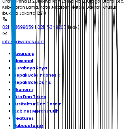
Graha Pena Lt.2 Jl. Raya Kby. Lama No.12, Grogol Utara, Kec.
Kebayoran Lama, Kota Jakarta Selatan, Daerah Khusus
Ibukota Jakarta 12210
021-53699659
|
021-5349207
(Fax)
info@jawapos.com
Awarding
Nasional
Surabaya Raya
Sepak Bola Indonesia
Sepak Bola Dunia
Ekonomi
Oto Dan Tekno
Arsitektur Dan Desain
Kabinet Merah Putih
Features
Jabodetabek