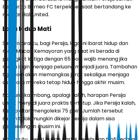
berharap Borneo FC terpeleset saat bertandang ke
markas Bali United.
Laga Hidup Mati
Sementara itu, bagi Persija, laga ini ibarat hidup dan
mati. Macan Kemayoran yang saat ini berada di
peringkat ketiga dengan 65 poin wajib menang jika
masih ingin menjaga peluang menjadi juara. Tambahan
tiga poin akan memangkas jarak sekaligus menjaga
asa juara mereka tetap hidup hingga akhir musim.
Namun, jika imbang, apalagi kalah, harapan Persija
untuk menjadi juara praktis tertutup. Jika Persija kalah,
Persib akan mengoleksi 75 poin. Jumlah tersebut
sudah tidak mungkin dikejar Persija dalam sisa
pertandingan musim ini.
Karena itu, meski bukan partai perebutan trofi secara