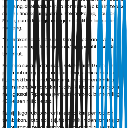
langsung, duel klasik Persija kontra Persib kali ini terasa
seperti final sesungguhnya. Pelatih Persija, Mauricio
Souza, pun tidak ingin mengambil pilihan lain selain
menang.
“Kami akan terus berjuang keras sepanjang waktu
untuk mendapatkan tiga poin,” ujar pelatih asal Brasil
tersebut.
Mauricio sudah belajar dari kekalahan 1-0 dari Persib
pada putaran pertama Super League musim ini. Saat
itu, meski bermain di Bandung, Persija mendominasi
permainan. Berdasarkan statistik, Macan Kemayoran
menguasai 57 persen penguasaan bola, berbanding
43 persen milik Persib.
Persija juga cukup berani melepaskan percobaan
tembakan. Total ada tujuh tembakan dengan empat
di antaranya tepat sasaran. Sementara itu, Persib