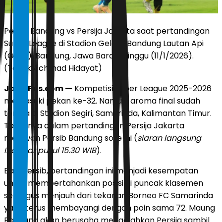
Persib Bandung vs Persija Jakarta saat pertandingan
Super League di Stadion Gelora Bandung Lautan Api
(GBLA), Bandung, Jawa Barat, Minggu (11/1/2026).
(Taofik Achmad Hidayat)
JawaPos.com —
Kompetisi Super League 2025-2026
memasuki pekan ke-32. Namun, aroma final sudah
terasa di Stadion Segiri, Samarinda, Kalimantan Timur.
Tepatnya dalam pertandingan Persija Jakarta
melawan Persib Bandung sore ini (
siaran langsung
Indosiar pukul 15.30 WIB
).
Bagi Persib, pertandingan ini menjadi kesempatan
untuk mempertahankan posisi di puncak klasemen
sekaligus menjauh dari tekanan Borneo FC Samarinda
yang terus membayangi dengan poin sama 72. Maung
Bandung akan berusaha mengalahkan Persija sambil