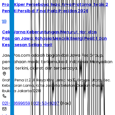
Profil Kiper Persebaya Reza Arya Pratama, Tepis 2
Penalti Persib di Final Piala Presiden 2026
10
Cek Warna Keberuntungan Menurut Hari dan
Pasaran Jawa: Rahasia Menarik Energi Positif dan
Kesuksesan Setiap Hari!
JawaPos.com adalah bagian dari Jawa Pos Group,
perusahaan media terkemuka di Indonesia. Menyajikan
berita terkini, akurat, dan terpercaya.
Graha Pena Lt.2 Jl. Raya Kby. Lama No.12, Grogol Utara, Kec.
Kebayoran Lama, Kota Jakarta Selatan, Daerah Khusus
Ibukota Jakarta 12210
021-53699659
|
021-5349207
(Fax)