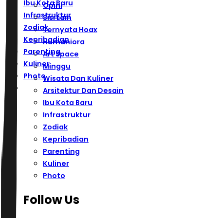
Ibu Kota Baru
Opini
Infrastruktur
Sisi Lain
Zodiak
Ternyata Hoax
Kepribadian
Humaniora
Parenting
Art Space
Kuliner
Minggu
Photo
Wisata Dan Kuliner
Arsitektur Dan Desain
Ibu Kota Baru
Infrastruktur
Zodiak
Kepribadian
Parenting
Kuliner
Photo
Follow Us