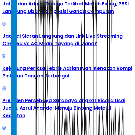
Jafar dan Adnan Diduga Terlibat Match Fixing, PBSI
Langsung Ubah Komposisi Ganda Campuran
6
Jadwal Siaran Langsung dan Link Live Streaming
Chelsea vs AC Milan, Tayang di Mana?
7
Kejagung Periksa Febrie Adriansyah: Kenakan Rompi
Pink dan Tangan Terborgol
8
Presiden Persebaya Surabaya Angkat Bicara Usai
Juara, Azrul Ananda: Menuju Bintang Melalui
Kesulitan
9