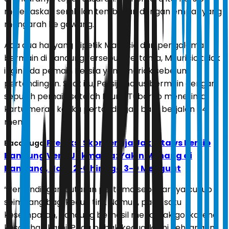
melepaskan sembilan tembakan dengan empat yang
mengarah ke gawang.
Ada dua hal yang dipetik Mauricio dari pengalaman
bermain di Bandung tersebut. Pertama, Mauricio tidak
ingin ada pemain Persija yang meriak sebelum
pertandingan. Saat itu, Persija harus bermain dengan
sepuluh pemain setelah Bruno Tubarao menerima
kartu merah ketika pertandingan baru berjalan 54
menit.
Prediksi Skor Persija Jakarta vs Persib
Baca Juga:
Bandung Versi Jakmania: Yakin Menang di
Kandang, Hasil 2-0 hingga 3-0 Menguat
“Pertandingan putaran pertama sebenarnya cukup
seimbang bagi kedua tim. Namun, pada satu
kesempatan, Bandung berhasil mencetak gol karena
kesalahan kami. Pada babak kedua, kami kehilangan