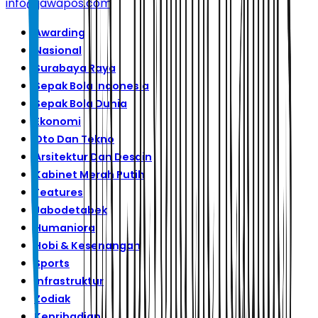
info@jawapos.com
Awarding
Nasional
Surabaya Raya
Sepak Bola Indonesia
Sepak Bola Dunia
Ekonomi
Oto Dan Tekno
Arsitektur Dan Desain
Kabinet Merah Putih
Features
Jabodetabek
Humaniora
Hobi & Kesenangan
Sports
Infrastruktur
Zodiak
Kepribadian