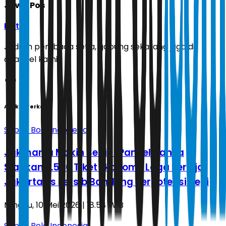
Jawa Pos
Ikuti
Jadilah pembaca setia, gabung sekarang juga di
channel kami!
Artikel Terkait
Sepak Bola Indonesia
Jakmania Makin Sedih! Panpel Hanya
Siapkan 7.500 Tiket Ekonomi, Laga Persija
Jakarta vs Persib Bandung Berpotensi Sepi
Minggu, 10 Mei 2026 | 18.54 WIB
Sepak Bola Indonesia