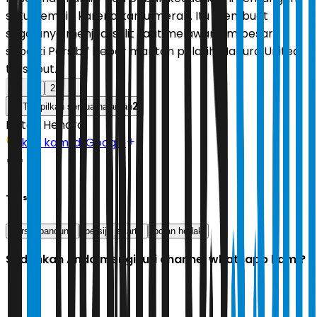
satu pemain karena kartu merah. Itu membuat
segalanya menjadi sulit saat melawan tim besar
seperti Persib,” beber mantan pelatih Madura United
tersebut.
1
2
2
Tampilkan semua halaman
Editor:
Hendra
Ikuti kami di Google
Tags
persib bandung
persija jakarta
bojan hodak
Sudahkah Anda mengikuti channel whatsapp kami?