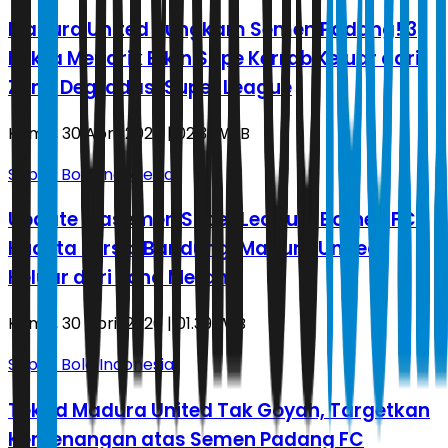
Madura United Bungkam Semen Padang! 3
Fakta Menarik Bikin Sape Kerrab Keluar dari
Zona Degradasi Super League
Kamis, 30 April 2026 | 02.33 WIB
Sepak Bola Indonesia
Update Klasemen Super League! Borneo FC
Kudeta Persib Bandung, Madura United
Keluar dari Zona Merah
Kamis, 30 April 2026 | 01.39 WIB
Sepak Bola Indonesia
Tekad Madura United Tak Goyah, Targetkan
Kemenangan atas Semen Padang FC