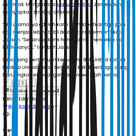
ciut nyali. Menghadapi
Madura United
, Jansen pun
menyiapkan strategi alternatif.
“Hal utamanya adalah kami mendapatkan tiga poin
dan menjadi lebih stabil dalam cara bermain,” kata
Jansen. “Sekarang kami hanya perlu mencetak gol
lebih banyak,” tambah Jansen.
Sepanjang pertemuan kedua tim, Bali United kontra
Madura United sudah terjadi 20 kali di berbagai ajang.
Dan, angka kemenangan Bali United lebih banyak
1
2
2
Tampilkan semua halaman
Editor:
Edi Yulianto
Ikuti kami di Google
Tags