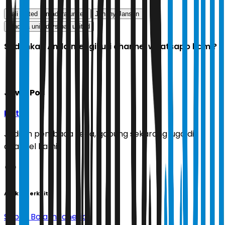
bali united
madura united
Johnny Jansen
madura united vs bali united
Sudahkah Anda mengikuti channel whatsapp kami?
Jawa Pos
Ikuti
Jadilah pembaca setia, gabung sekarang juga di
channel kami!
Artikel Terkait
Sepak Bola Indonesia