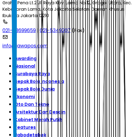
Graha Pena Lt.2 Jl. Raya Kby. Lama No.12, Grogol Utara, Kec.
Kebayoran Lama, Kota Jakarta Selatan, Daerah Khusus
Ibukota Jakarta 12210
021-53699659
|
021-5349207
(Fax)
info@jawapos.com
Awarding
Nasional
Surabaya Raya
Sepak Bola Indonesia
Sepak Bola Dunia
Ekonomi
Oto Dan Tekno
Arsitektur Dan Desain
Kabinet Merah Putih
Features
Jabodetabek