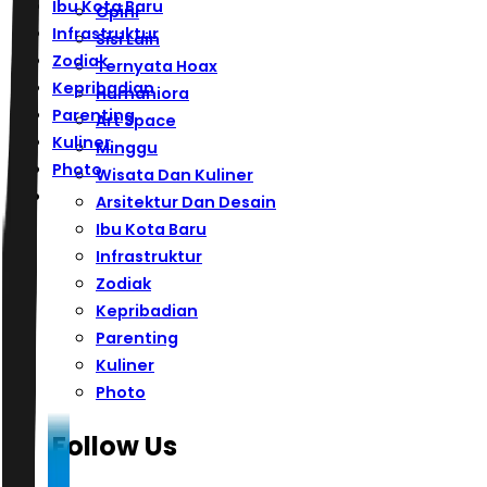
Ibu Kota Baru
Opini
Infrastruktur
Sisi Lain
Zodiak
Ternyata Hoax
Kepribadian
Humaniora
Parenting
Art Space
Kuliner
Minggu
Photo
Wisata Dan Kuliner
Arsitektur Dan Desain
Ibu Kota Baru
Infrastruktur
Zodiak
Kepribadian
Parenting
Kuliner
Photo
Follow Us