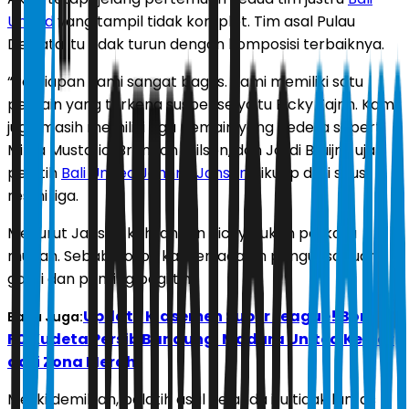
United
yang tampil tidak komplet. Tim asal Pulau
Dewata itu tidak turun dengan komposisi terbaiknya.
“Persiapan kami sangat bagus. Kami memiliki satu
pemain yang terkena suspense yaitu Ricky Fajrin. Kami
juga masih memiliki tiga pemain yang cedera seperti
Mirza Mustafic, Brandon Wilson, dan Jordi Bruijn,” ujar
pelatih
Bali United
Johnny Jansen
dikutip dari situs
resmi liga.
Menurut Jansen kehilangan Ricky bukan perkara
mudah. Sebab, sosok kapten adalah penguasa ruang
ganti dan penting bagi tim.
Update Klasemen Super League! Borneo
Baca Juga:
FC Kudeta Persib Bandung, Madura United Keluar
dari Zona Merah
Meski demikian, pelatih asal Belanda itu tidak lantas