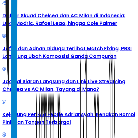
4
Daftar Skuad Chelsea dan AC Milan di Indonesia:
Luka Modric, Rafael Leao, hingga Cole Palmer
5
Jafar dan Adnan Diduga Terlibat Match Fixing, PBSI
Langsung Ubah Komposisi Ganda Campuran
6
Jadwal Siaran Langsung dan Link Live Streaming
Chelsea vs AC Milan, Tayang di Mana?
7
Kejagung Periksa Febrie Adriansyah: Kenakan Rompi
Pink dan Tangan Terborgol
8