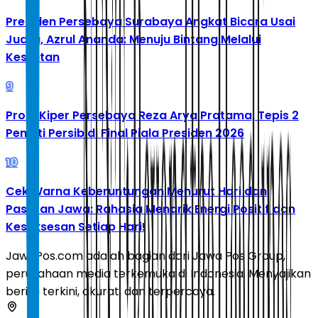
Presiden Persebaya Surabaya Angkat Bicara Usai
Juara, Azrul Ananda: Menuju Bintang Melalui
Kesulitan
9
Profil Kiper Persebaya Reza Arya Pratama, Tepis 2
Penalti Persib di Final Piala Presiden 2026
10
Cek Warna Keberuntungan Menurut Hari dan
Pasaran Jawa: Rahasia Menarik Energi Positif dan
Kesuksesan Setiap Hari!
JawaPos.com adalah bagian dari Jawa Pos Group,
perusahaan media terkemuka di Indonesia. Menyajikan
berita terkini, akurat, dan terpercaya.