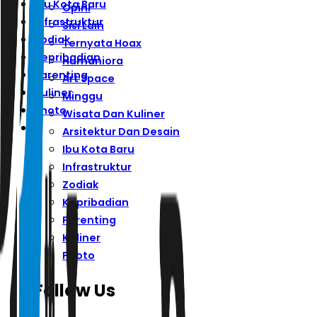
Ibu Kota Baru
Opini
Infrastruktur
Sisi Lain
Zodiak
Ternyata Hoax
Kepribadian
Humaniora
Parenting
Art Space
Kuliner
Minggu
Photo
Wisata Dan Kuliner
Arsitektur Dan Desain
Ibu Kota Baru
Infrastruktur
Zodiak
Kepribadian
Parenting
Kuliner
Photo
Follow Us