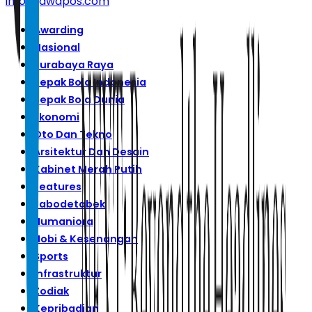
info@jawapos.com
Awarding
Nasional
Surabaya Raya
Sepak Bola Indonesia
Sepak Bola Dunia
Ekonomi
Oto Dan Tekno
Arsitektur Dan Desain
Kabinet Merah Putih
Features
Jabodetabek
Humaniora
Hobi & Kesenangan
Sports
Infrastruktur
Zodiak
Kepribadian