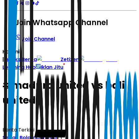
Join Whatsapp Channel
Join Channel
Hari ini
|
Indeks Berita
Zetizen
Learning Hub
Iklan Jitu
#
madura united vs bali
united
Berita Terkini
Sepak Bola Indonesia