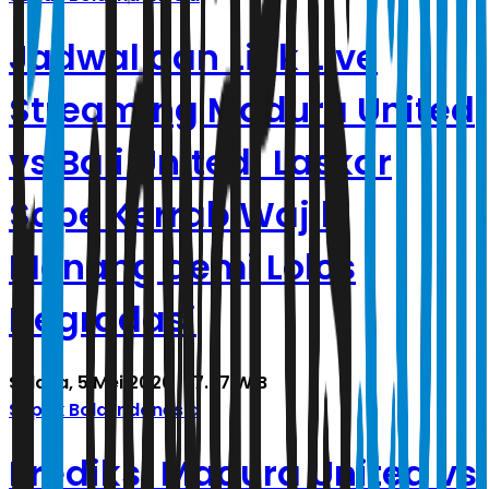
Jadwal dan Link Live
Streaming Madura United
vs Bali United! Laskar
Sape Kerrab Wajib
Menang demi Lolos
Degradasi
Selasa, 5 Mei 2026 | 17.27 WIB
Sepak Bola Indonesia
Prediksi Madura United vs