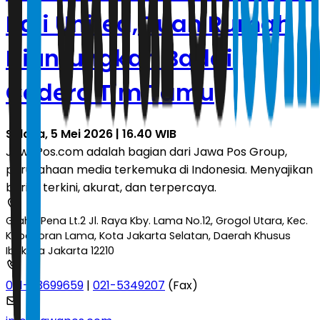
Bali United, Tuan Rumah
Diuntungkan Badai
Cedera Tim Tamu
Selasa, 5 Mei 2026 | 16.40 WIB
JawaPos.com adalah bagian dari Jawa Pos Group,
perusahaan media terkemuka di Indonesia. Menyajikan
berita terkini, akurat, dan terpercaya.
Graha Pena Lt.2 Jl. Raya Kby. Lama No.12, Grogol Utara, Kec.
Kebayoran Lama, Kota Jakarta Selatan, Daerah Khusus
Ibukota Jakarta 12210
021-53699659
|
021-5349207
(Fax)