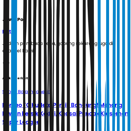
Jawa Pos
Ikuti
Jadilah pembaca setia, gabung sekarang juga di
channel kami!
Artikel Terkait
Sepak Bola Indonesia
Borneo FC Kudeta Persib Bandung! Menang
Lawan Persik Kediri, Kuasai Puncak Klasemen
Super League