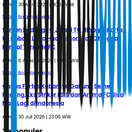
Kamis, 30 April 2026 | 00.32 WIB
Sepak Bola Indonesia
Semen Padang FC Jalani TC di Yogyakarta,
Uji Coba 5 Laga Hadapi Borneo FC hingga
Kendal Tornado FC
Kamis, 6 Agustus 2026 | 00.34 WIB
Sepak Bola Indonesia
Carlos Fortes Kabarnya Gabung Semen
Padang, Eks Striker PSIS dan Arema FC Bisa
Main Lagi di Indonesia
Kamis, 30 Juli 2026 | 23.06 WIB
Terpopuler