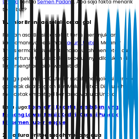
United
kontra
Semen Padang
. Apa saja fakta menarik
tersebut?
1. Junior Brandao selalu cetak gol
Pemain asal Brasil tersebut terus menunjukkan
ketajamannya bersama
Madura United
. Melansir
Transfermarkt, Junior Brandao sudah mencetak dua
gol berturut-turut setelah sebelumnya dilakukan di
laga menghadapi Dewa United.
Hingga pekan ke-30, Junior sudah mengoleksi banyak
gol sejak didatangkan dari Malut United. Dia sudah
mencetak empat gol bersama Madura United.
Borneo FC Kudeta Persib Bandung!
Baca Juga:
Menang Lawan Persik Kediri, Kuasai Puncak
Klasemen Super League
2. Madura United sudah menang dua