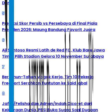
Dunia
5
Prediksi Skor Persib vs Persebaya di Final Piala
Presiden 2026: Maung Bandung Favorit Juara
6
Aji Santoso Resmi Latih de Red FC, Klub Baru Jawa
Timur Pilih Stadion Gelora 10 November Surabaya
7
Bertahun-Tahun Mogok Kerja, Tim 10 Pekerja
Freeport Serahkan Tuntutan ke Said Iqbal
8
Jafar/Felisha dan Adnan/Indah Dicoret dari
Kejuaraan Dunia, PBSI Buka Suara Soal Dugaan