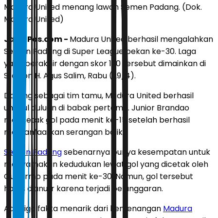
Madura United menang lawan Semen Padang. (Dok.
Madura United)
JawaPos.com -
Madura United berhasil mengalahkan
Semen Padang di Super League pekan ke-30. Laga
yang berakhir dengan skor 1-0 tersebut dimainkan di
Stadion H. Agus Salim, Rabu (29/4).
Datang sebagai tim tamu, Madura United berhasil
unggul duluan di babak pertama. Junior Brandao
mencetak gol pada menit ke-15 setelah berhasil
memanfaatkan serangan balik.
Semen Padang
sebenarnya punya kesempatan untuk
menyamakan kedudukan lewat gol yang dicetak oleh
Guillermo pada menit ke-30. Namun, gol tersebut
harus dianulir karena terjadi pelanggaran.
Ada tiga fakta menarik dari kemenangan
Madura