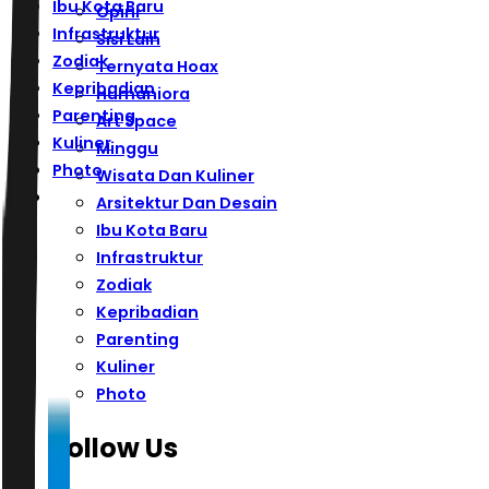
Ibu Kota Baru
Opini
Infrastruktur
Sisi Lain
Zodiak
Ternyata Hoax
Kepribadian
Humaniora
Parenting
Art Space
Kuliner
Minggu
Photo
Wisata Dan Kuliner
Arsitektur Dan Desain
Ibu Kota Baru
Infrastruktur
Zodiak
Kepribadian
Parenting
Kuliner
Photo
Follow Us