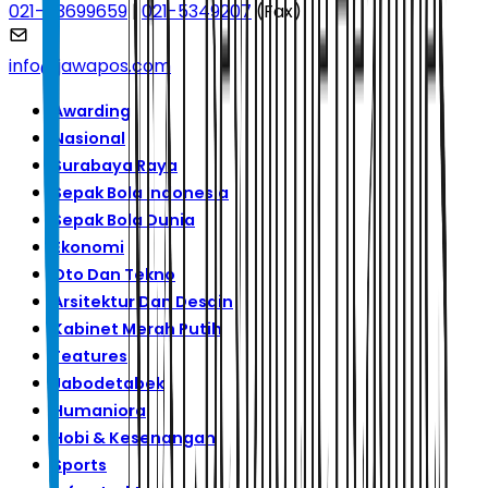
021-53699659
|
021-5349207
(Fax)
info@jawapos.com
Awarding
Nasional
Surabaya Raya
Sepak Bola Indonesia
Sepak Bola Dunia
Ekonomi
Oto Dan Tekno
Arsitektur Dan Desain
Kabinet Merah Putih
Features
Jabodetabek
Humaniora
Hobi & Kesenangan
Sports