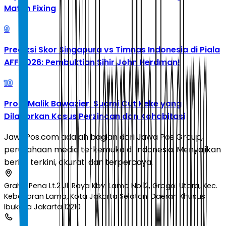
Match Fixing
9
Prediksi Skor Singapura vs Timnas Indonesia di Piala
AFF 2026: Pembuktian Sihir John Herdman!
10
Profil Malik Bawazier, Suami Cut Keke yang
Dilaporkan Kasus Perzinaan dan Kohabitasi
JawaPos.com adalah bagian dari Jawa Pos Group,
perusahaan media terkemuka di Indonesia. Menyajikan
berita terkini, akurat, dan terpercaya.
Graha Pena Lt.2 Jl. Raya Kby. Lama No.12, Grogol Utara, Kec.
Kebayoran Lama, Kota Jakarta Selatan, Daerah Khusus
Ibukota Jakarta 12210