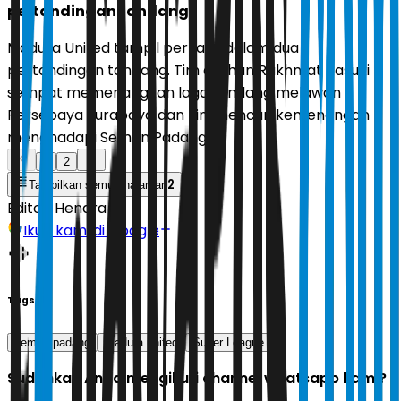
pertandingan tandang
Madura United tampil perkasa dalam dua
pertandingan tandang. Tim asuhan Rakhmat Basuki
sempat memenangkan laga tandang melawan
Persebaya Surabaya dan kini mencuri kemenangan
menghadapi Semen Padang.
1
2
2
Tampilkan semua halaman
Editor:
Hendra
Ikuti kami di Google
Tags
semen padang
madura united
Super League
Sudahkah Anda mengikuti channel whatsapp kami?