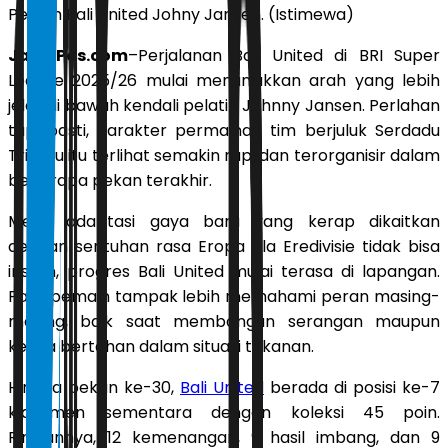
Pelatih Bali United Johny Jansen. (Istimewa)
JawaPos.com
–Perjalanan Bali United di BRI Super
League 2025/26 mulai menunjukkan arah yang lebih
jelas di bawah kendali pelatih Johnny Jansen. Perlahan
tapi pasti, karakter permainan tim berjuluk Serdadu
Tridatu itu terlihat semakin rapi dan terorganisir dalam
beberapa pekan terakhir.
Meski adaptasi gaya baru yang kerap dikaitkan
dengan sentuhan rasa Eropa ala Eredivisie tidak bisa
instan, progres Bali United mulai terasa di lapangan.
Para pemain tampak lebih memahami peran masing-
masing, baik saat membangun serangan maupun
ketika bertahan dalam situasi tekanan.
Hingga pekan ke-30,
Bali United
berada di posisi ke-7
klasemen sementara dengan koleksi 45 poin.
Rinciannya, 12 kemenangan, 9 hasil imbang, dan 9