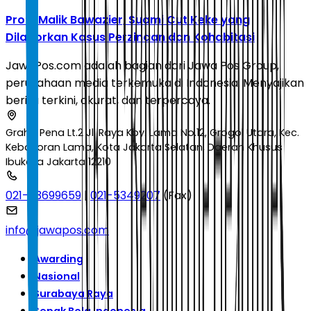
Profil Malik Bawazier, Suami Cut Keke yang
Dilaporkan Kasus Perzinaan dan Kohabitasi
JawaPos.com adalah bagian dari Jawa Pos Group,
perusahaan media terkemuka di Indonesia. Menyajikan
berita terkini, akurat, dan terpercaya.
Graha Pena Lt.2 Jl. Raya Kby. Lama No.12, Grogol Utara, Kec.
Kebayoran Lama, Kota Jakarta Selatan, Daerah Khusus
Ibukota Jakarta 12210
021-53699659
|
021-5349207
(Fax)
info@jawapos.com
Awarding
Nasional
Surabaya Raya