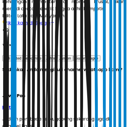
kehilangan momentum di momen krusial, akan
menjadi cerita menarik hingga akhir kompetisi.
Editor:
Latu Ratri Mubyarsah
Ikuti kami di Google
Tags
bali united
eredivisie
Johnny Jansen
Super League
Sudahkah Anda mengikuti channel whatsapp kami?
Jawa Pos
Ikuti
Jadilah pembaca setia, gabung sekarang juga di
channel kami!