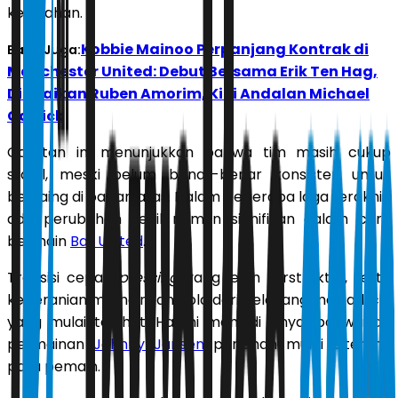
kekalahan.
Kobbie Mainoo Perpanjang Kontrak di
Baca Juga:
Manchester United: Debut Bersama Erik Ten Hag,
Diabaikan Ruben Amorim, Kini Andalan Michael
Carrick
Catatan ini menunjukkan bahwa tim masih cukup
stabil, meski belum benar-benar konsisten untuk
bersaing di papan atas. Dalam beberapa laga terakhir,
ada perubahan kecil namun signifikan dalam cara
bermain
Bali United
.
Transisi cepat,
pressing
yang lebih terstruktur, serta
keberanian memainkan bola dari belakang menjadi ciri
yang mulai terlihat. Hal ini menjadi sinyal bahwa ide
permainan
Johnny Jansen
perlahan mulai diterima
para pemain.