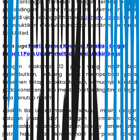
Kini, tantangan terbesar tinggal tersisa empat
pertandingan terakhir musim ini. Momen ini akan
menjadi ujian sesungguhnya bagi
Johnny Jansen
untuk
membuktikan efektivitas racikan taktiknya bersama
Bali United.
Mario Lemos Kecewa, Persijap Gagal
Baca Juga:
Dapat 1 Poin Usai Penalti di Menit Akhir Gagal
Dengan maksimal 12 poin yang masih bisa
diperebutkan, peluang untuk memperbaiki posisi
klasemen tetap terbuka. Namun, semuanya kembali
pada konsistensi dan mental bertanding tim di laga-
laga penutup musim.
Apakah Bali United mampu menutup musim dengan
catatan manis dan hidangan permainan yang
memuaskan di bawah arahan Johnny Jansen, atau
justru harus puas dengan hasil pas-pasan karena