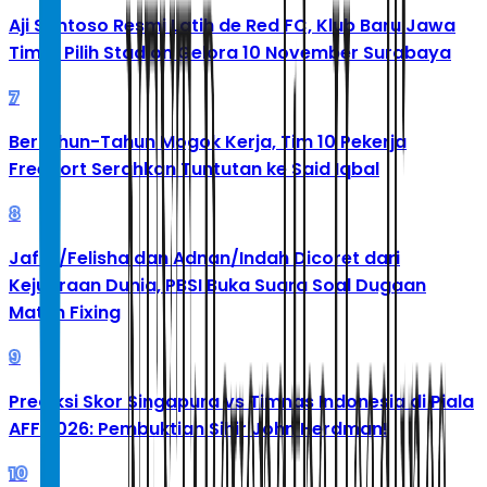
Aji Santoso Resmi Latih de Red FC, Klub Baru Jawa
Timur Pilih Stadion Gelora 10 November Surabaya
7
Bertahun-Tahun Mogok Kerja, Tim 10 Pekerja
Freeport Serahkan Tuntutan ke Said Iqbal
8
Jafar/Felisha dan Adnan/Indah Dicoret dari
Kejuaraan Dunia, PBSI Buka Suara Soal Dugaan
Match Fixing
9
Prediksi Skor Singapura vs Timnas Indonesia di Piala
AFF 2026: Pembuktian Sihir John Herdman!
10