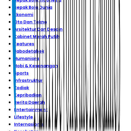
Sepak Bola Indonesia
Sepak Bola Dunia
Ekonomi
Oto Dan Tekno
Arsitektur Dan Desain
Kabinet Merah Putih
Features
Jabodetabek
Humaniora
Hobi & Kesenangan
Sports
Infrastruktur
Zodiak
Kepribadian
Berita Daerah
Entertainment
Lifestyle
Internasional