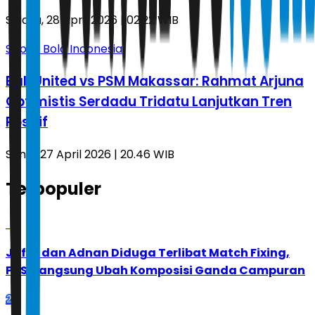
Selasa, 28 April 2026 | 02.22 WIB
Sepak Bola Indonesia
Bali United vs PSM Makassar: Rahmat Arjuna
Optimistis Serdadu Tridatu Lanjutkan Tren
Positif
Senin, 27 April 2026 | 20.46 WIB
Terpopuler
1
Jafar dan Adnan Diduga Terlibat Match Fixing,
PBSI Langsung Ubah Komposisi Ganda Campuran
2