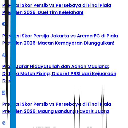
Prediksi Skor Persib vs Persebaya di Final Piala
Presiden 2026: Duel Tim Kelelahan!
3
Prediksi Skor Persija Jakarta vs Arema FC di Piala
Presiden 2026: Macan Kemayoran Diunggulkan!
4
Profil Jafar Hidayatullah dan Adnan Maulana:
Diduga Match Fixing, Dicoret PBSI dari Kejuaraan
Dunia
5
Prediksi Skor Persib vs Persebaya di Final Piala
Presiden 2026: Maung Bandung Favorit Juara
6