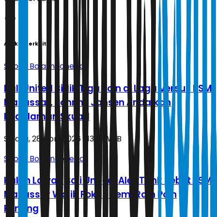
Artikel Terkait
Sepak Bola Indonesia
Bali United Bidik Tiga Poin di Laga Versus PSM
Makassar, Johnny Jansen Andalkan
Kedalaman Skuad
Selasa, 28 April 2026 | 13.50 WIB
Sepak Bola Indonesia
Kalah Lawan Bali United, Alex Tank Sebut PSM
Makassar Wajib Fokus Demi Raih Poin
Penting