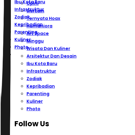
Ibu Kota Baru
Opini
Infrastruktur
Sisi Lain
Zodiak
Ternyata Hoax
Kepribadian
Humaniora
Parenting
Art Space
Kuliner
Minggu
Photo
Wisata Dan Kuliner
Arsitektur Dan Desain
Ibu Kota Baru
Infrastruktur
Zodiak
Kepribadian
Parenting
Kuliner
Photo
Follow Us