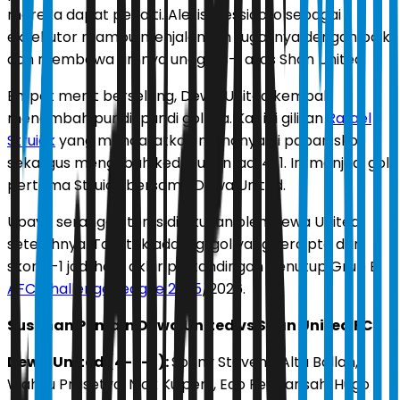
mereka dapat penalti. Alexis Messidoro sebagai
eksekutor mampu menjalankan tugasnya dengan baik
dan membawa timnya unggul 3-1 atas Shan United.
Empat menit berselang, Dewa United kembali
menambah pundi-pundi golnya. Kali ini giliran
Rafael
Struick
yang mencatatkan namanya di papan skor
sekaligus mengubah kedudukan jadi 4-1. Ini menjadi gol
pertama Struick bersama Dewa United.
Upaya serangan terus dilakukan oleh Dewa United
setelahnya. Tapi tak ada lagi gol yang tercipta dan
skor 4-1 jadi hasil akhir pertandingan penutup Grup E
AFC Challenge League 2025
/2026.
Susunan Pemain Dewa United vs Shan United FC:
Dewa United (4-3-3):
Sonny Stevens; Alta Ballah,
Wahyu Prasetyo, Nick Kuipers, Edo Febriansah; Hugo