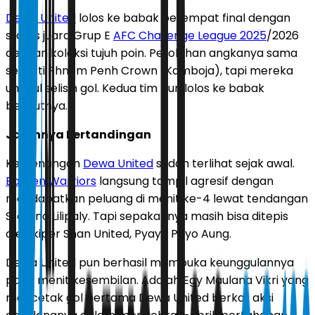
Dewa United
lolos ke babak perempat final dengan
status juara Grup E
AFC Challenge League 2025
/2026
dengan koleksi tujuh poin. Perolehan angkanya sama
seperti Phnom Penh Crown (Kamboja), tapi mereka
unggul selisih gol. Kedua tim pun lolos ke babak
berikutnya.
Jalannya Pertandingan
Kemenangan
Dewa United
sudah terlihat sejak awal.
Banten Warriors
langsung tampil agresif dengan
mendapatkan peluang di menit ke-4 lewat tendangan
Stefano Lilipaly. Tapi sepakannya masih bisa ditepis
oleh kiper Shan United, Pyaye Phyo Aung.
Dewa United pun berhasil membuka keunggulannya
pada menit kesembilan. Adalah Egy Maulana Vikri yang
mencetak gol pertama Dewa United berkat aksi