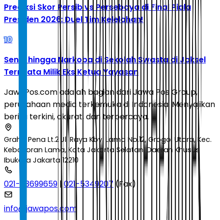
Prediksi Skor Persib vs Persebaya di Final Piala
Presiden 2026: Duel Tim Kelelahan!
10
Senpi hingga Narkoba di Sekolah Swasta di Jaksel
Ternyata Milik Eks Ketua Yayasan
JawaPos.com adalah bagian dari Jawa Pos Group,
perusahaan media terkemuka di Indonesia. Menyajikan
berita terkini, akurat, dan terpercaya.
Graha Pena Lt.2 Jl. Raya Kby. Lama No.12, Grogol Utara, Kec.
Kebayoran Lama, Kota Jakarta Selatan, Daerah Khusus
Ibukota Jakarta 12210
021-53699659
|
021-5349207
(Fax)
info@jawapos.com