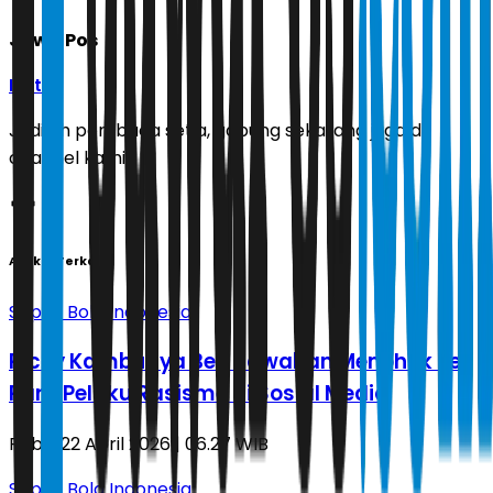
Jawa Pos
Ikuti
Jadilah pembaca setia, gabung sekarang juga di
channel kami!
Artikel Terkait
Sepak Bola Indonesia
Ricky Kambuaya Beri Jawaban Menohok ke
Para Pelaku Rasisme di Sosial Media
Rabu, 22 April 2026 | 06.27 WIB
Sepak Bola Indonesia