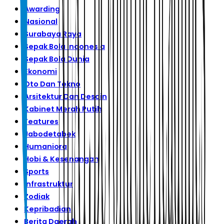
Awarding
Nasional
Surabaya Raya
Sepak Bola Indonesia
Sepak Bola Dunia
Ekonomi
Oto Dan Tekno
Arsitektur Dan Desain
Kabinet Merah Putih
Features
Jabodetabek
Humaniora
Hobi & Kesenangan
Sports
Infrastruktur
Zodiak
Kepribadian
Berita Daerah