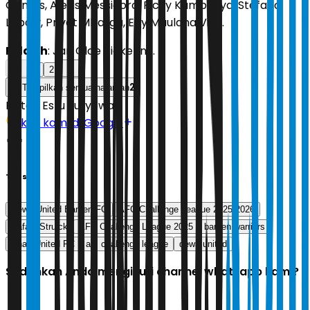
Gomes, Alexis Messidoro, Ricky Kambuaya; Stefano
Lilipaly, Privat Mbarga, Egy Maulana Vikri.
Pelatih
: Jan Olde Riekerink.
1
2
2
Tampilkan semua halaman
Editor:
Estu Suryowati
Ikuti kami di Google
Tags
Dewa United Banten FC
AFC Challenge League 2025 2026
Rafael Struick
AFC Challenge League 2025
banten warriors
Shan United FC
afc challenge league
dewa united
Sudahkah Anda mengikuti channel whatsapp kami?