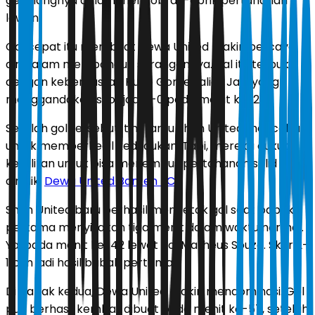
gemilangnya dalam mengobrak-abrik pertahanan
lawan.
Gol cepat itu membuat Dewa United makin percaya
diri dalam membangun serangannya. Hal itu terbukti
dengan keberhasilan Hugo Gomes alias Jaja yang
menggandakan skor jadi 2-0 pada menit ke-20.
Setelah gol tersebut, tim tamu Shan United mencoba
untuk memperkecil kedudukan. Tapi, mereka cukup
kesulitan untuk bisa menembus pertahanan solid yang
dimiliki
Dewa United Banten FC
.
Shan United baru berhasil mencetak gol saat babak
pertama menyisakan tiga menit dalam waktu normal.
Ya, pada menit ke-42 lewat gol Matheus Souza. Skor 2-
1 pun jadi hasil babak pertama.
Di babak kedua, Dewa United makin mendominasi. Gol
pun berhasil kembali dibuat pada menit ke-57, setelah