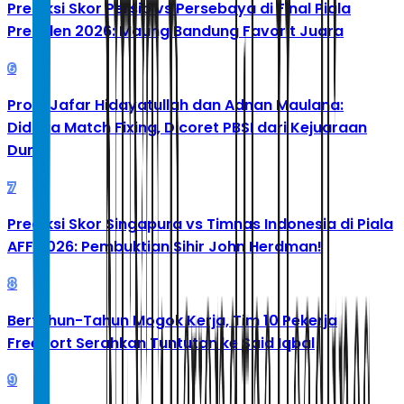
Prediksi Skor Persib vs Persebaya di Final Piala
Presiden 2026: Maung Bandung Favorit Juara
6
Profil Jafar Hidayatullah dan Adnan Maulana:
Diduga Match Fixing, Dicoret PBSI dari Kejuaraan
Dunia
7
Prediksi Skor Singapura vs Timnas Indonesia di Piala
AFF 2026: Pembuktian Sihir John Herdman!
8
Bertahun-Tahun Mogok Kerja, Tim 10 Pekerja
Freeport Serahkan Tuntutan ke Said Iqbal
9