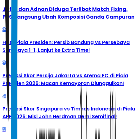
Jafar dan Adnan Diduga Terlibat Match Fixing,
PBSI Langsung Ubah Komposisi Ganda Campuran
2
Hasil Piala Presiden: Persib Bandung vs Persebaya
Surabaya 1-1, Lanjut ke Extra Time!
3
Prediksi Skor Persija Jakarta vs Arema FC di Piala
Presiden 2026: Macan Kemayoran Diunggulkan!
4
Prediksi Skor Singapura vs Timnas Indonesia di Piala
AFF 2026: Misi John Herdman Demi Semifinal!
5