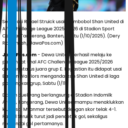
Selebrasi Rafael Struick usai membobol Shan United di
AFC Challenge League 2025-2026 di Stadion Sport
Centre, Tangerang, Banten, Sabtu (1/10/2025). (Dery
Ridwansah/ JawaPos.com)
JawaPos.com
- Dewa United berhasil melaju ke
perempat final AFC Challenge League 2025/2026
dengan status juara grup E. Kepastian itu didapat usai
Banten Warriors mengandaskan Shan United di laga
pamungkas grup, Sabtu (1/11).
Dalam duel yang berlangsung di Stadion Indomilk
Arena, Tangerang, Dewa United mampu menaklukkan
klub asal Myanmar tersebut dengan skor telak 4-1.
Rafael Struick turut jadi pencetak gol, sekaligus
menandai gol pertamanya.