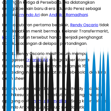
cadangan ketiga di Persebaya. Dia didatangkan
sebagai pemain baru di era Eduardo Perez sebagai
pelapis
Ernando Ari
dan
Andhika Ramadhani
.
Hingga putaran pertama berakhir,
Rendy Oscario
tidak
mendapatkan menit bermain. Melansir Transfermarkt,
kiper
27 tahun tersebut hanya menjadi penghangat
bangku cadangan di delapan pertandingan.
Sebab, Rendy Oscario masih belum mampu
menggeser
Ernando Ari
sebagai kiper utama
Persebaya. Dia sudah bermain sebanyak 16
pertandingan dengan catatan 15 kebobolan dan lima
clean sheet.
Bahkan, untuk menjadi kiper kedua, Rendy Oscario
masih kesulitan untuk merebut posisi yang kini masih
dipegang oleh
Andhika Ramadhani
. Sang kiper pelapis
Ernando Ari tersebut juga sulit mendapatkan