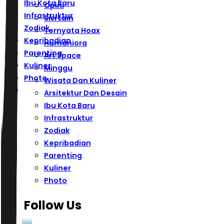
Ibu Kota Baru
Opini
Infrastruktur
Sisi Lain
Zodiak
Ternyata Hoax
Kepribadian
Humaniora
Parenting
Art Space
Kuliner
Minggu
Photo
Wisata Dan Kuliner
Arsitektur Dan Desain
Ibu Kota Baru
Infrastruktur
Zodiak
Kepribadian
Parenting
Kuliner
Photo
Follow Us