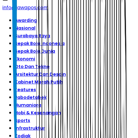
info@jawapos.com
Awarding
Nasional
Surabaya Raya
Sepak Bola Indonesia
Sepak Bola Dunia
Ekonomi
Oto Dan Tekno
Arsitektur Dan Desain
Kabinet Merah Putih
Features
Jabodetabek
Humaniora
Hobi & Kesenangan
Sports
Infrastruktur
Zodiak