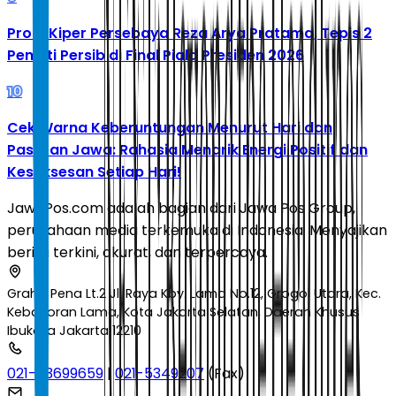
Profil Kiper Persebaya Reza Arya Pratama, Tepis 2
Penalti Persib di Final Piala Presiden 2026
10
Cek Warna Keberuntungan Menurut Hari dan
Pasaran Jawa: Rahasia Menarik Energi Positif dan
Kesuksesan Setiap Hari!
JawaPos.com adalah bagian dari Jawa Pos Group,
perusahaan media terkemuka di Indonesia. Menyajikan
berita terkini, akurat, dan terpercaya.
Graha Pena Lt.2 Jl. Raya Kby. Lama No.12, Grogol Utara, Kec.
Kebayoran Lama, Kota Jakarta Selatan, Daerah Khusus
Ibukota Jakarta 12210
021-53699659
|
021-5349207
(Fax)