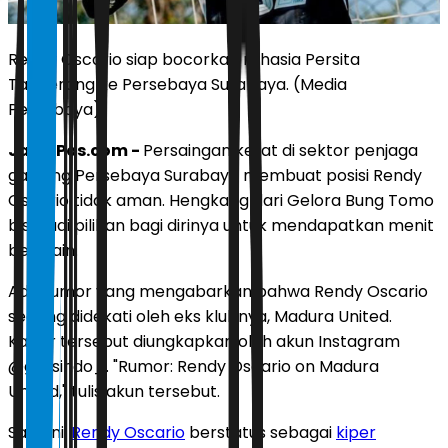
Rendy Oscario siap bocorkan rahasia Persita
Tangerang ke Persebaya Surabaya. (Media
Persebaya)
JawaPos.com -
Persaingan ketat di sektor penjaga
gawang Persebaya Surabaya membuat posisi Rendy
Oscario tidak aman. Hengkang dari Gelora Bung Tomo
bisa jadi pilihan bagi dirinya untuk mendapatkan menit
bermain.
Ada rumor yang mengabarkan bahwa Rendy Oscario
sedang didekati oleh eks klubnya, Madura United.
Kabar tersebut diungkapkan oleh akun Instagram
@gossindo_. "Rumor: Rendy Oscario on Madura
United," tulis akun tersebut.
Saat ini,
Rendy Oscario
berstatus sebagai
kiper