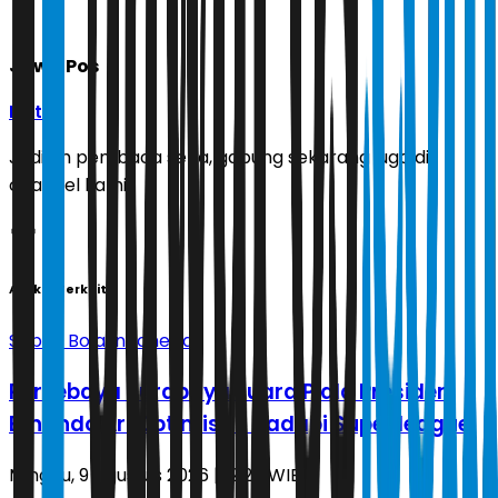
Jawa Pos
Ikuti
Jadilah pembaca setia, gabung sekarang juga di
channel kami!
Artikel Terkait
Sepak Bola Indonesia
Persebaya Surabaya Juara Piala Presiden,
Ernando Ari Optimistis Hadapi Super league
Minggu, 9 Agustus 2026 | 12.25 WIB