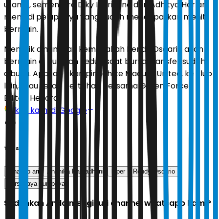
utama, sementara Diky Indriyana dan Adhitya Harlan
menjadi pelapisnya yang sudah mendapatkan menit
bermain.
Menarik dinantikan kemanakah Rendy Oscario akan
bermain di putaran kedua saat bursa transfer sudah
dibuka. Apakah akan pindah ke Madura United, ke klub
lain, atau tetap bertahan bersama Green Force?
Editor:
Hendra
Ikuti kami di Google
Tags
ernando ari
Andhika Ramadhani
kiper
Rendy Oscario
persebaya surabaya
Sudahkah Anda mengikuti channel whatsapp kami?