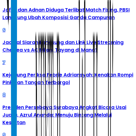
Jafar dan Adnan Diduga Terlibat Match Fixing, PBSI
Langsung Ubah Komposisi Ganda Campuran
6
Jadwal Siaran Langsung dan Link Live Streaming
Chelsea vs AC Milan, Tayang di Mana?
7
Kejagung Periksa Febrie Adriansyah: Kenakan Rompi
Pink dan Tangan Terborgol
8
Presiden Persebaya Surabaya Angkat Bicara Usai
Juara, Azrul Ananda: Menuju Bintang Melalui
Kesulitan
9