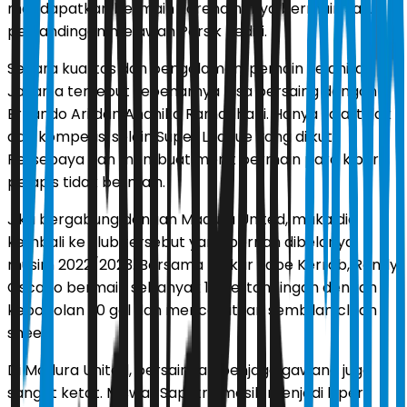
mendapatkan bermain karena hanya bermain satu
pertandingan melawan Persik Kediri.
Secara kualitas dan pengalaman, pemain kelahiran
Jakarta tersebut sebenarnya bisa bersaing dengan
Ernando Ari dan Andhika Ramadhani. Hanya saja, tidak
ada kompetisi selain Super League yang diikuti
Persebaya dan membuat menit bermain para kiper
pelapis tidak bermain.
Jika bergabung dengan Madura United, maka dia
kembali ke klub tersebut yang pernah dibelanya
musim 2022/2023. Bersama Laskar Sape Kerrab, Rendy
Oscario bermain sebanyak 19 pertandingan dengan
kebobolan 20 gol dan mencatatkan sembilan clean
sheet.
Di Madura United, persaingan penjaga gawang juga
sangat ketat. Miswar Saputra masih menjadi kiper