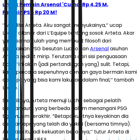
untuk Pemain Arsenal 'Cuma' Rp 4,25 M,
Pemain PSG Rp 20 M!
’’Mikelito Arteta. Aku sangat menyukainya,’’ ucap
Lucho dilansir dari L’Equipe tentang sosok Arteta. Akar
yang sama itulah yang membuat filosofi dari
permainan PSG besutan Lucho dan
Arsenal
asuhan
Arteta sedikit mirip. Terutama dari sisi penguasaan
bola. ’’Ini akan (jadi pertandingan yang) sulit. Tetapi,
kami percaya sepenuhnya dengan gaya bermain kami
dan apa yang bisa kami lakukan dalam final,’’ tambah
Lucho.
Sebaliknya, Arteta memuji Lucho sebagai pelatih
dengan aura yang berbeda dalam menangani PSG
tiga musim terakhir. ”Betapa kuatnya keyakinan dia
dengan apa yang telah dia yakini (bersama timnya).
Aku rasa itu jadi kekuatan besarnya,’’ tutur Arteta di
laman resmi UEFA.