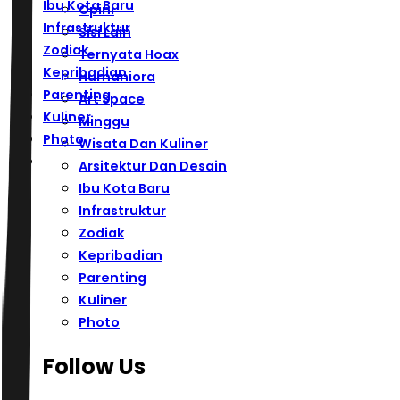
Ibu Kota Baru
Opini
Infrastruktur
Sisi Lain
Zodiak
Ternyata Hoax
Kepribadian
Humaniora
Parenting
Art Space
Kuliner
Minggu
Photo
Wisata Dan Kuliner
Arsitektur Dan Desain
Ibu Kota Baru
Infrastruktur
Zodiak
Kepribadian
Parenting
Kuliner
Photo
Follow Us