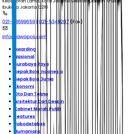
Kebayoran Lama, Kota Jakarta Selatan, Daerah Khusus
Ibukota Jakarta 12210
021-53699659
|
021-5349207
(Fax)
info@jawapos.com
Awarding
Nasional
Surabaya Raya
Sepak Bola Indonesia
Sepak Bola Dunia
Ekonomi
Oto Dan Tekno
Arsitektur Dan Desain
Kabinet Merah Putih
Features
Jabodetabek
Humaniora