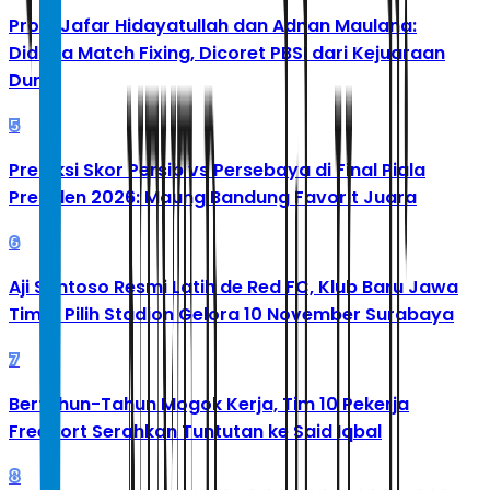
Profil Jafar Hidayatullah dan Adnan Maulana:
Diduga Match Fixing, Dicoret PBSI dari Kejuaraan
Dunia
5
Prediksi Skor Persib vs Persebaya di Final Piala
Presiden 2026: Maung Bandung Favorit Juara
6
Aji Santoso Resmi Latih de Red FC, Klub Baru Jawa
Timur Pilih Stadion Gelora 10 November Surabaya
7
Bertahun-Tahun Mogok Kerja, Tim 10 Pekerja
Freeport Serahkan Tuntutan ke Said Iqbal
8