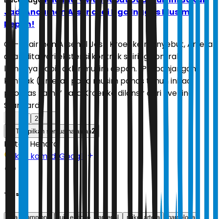
Baca Juga:
Jadi Ancaman Arsenal di Liga Inggris Musim
Depan!
Co-chairman Arsenal Josh Kroenke menyebut, Arteta
akan ditawari ekstensi kontrak seiring kontrak
lamanya habis akhir musim depan. ”Perpanjangan
kontrak (Arteta) pada musim panas tahun ini jadi
prioritas kami,’’ kata Kroenke dilansir dari Evening
Standard.
1
2
2
Tampilkan semua halaman
Editor:
Hendra
Ikuti kami di Google
Tags
liga champions
luis enrique
arsenal
mikel arteta
barcelona