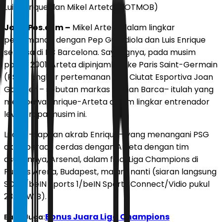
Luis Enrique dan Mikel Arteta (FOTMOB)
JawaPos.com –
Mikel Arteta dalam lingkar
pertemanan dengan Pep Guardiola dan Luis Enrique
semasa di FC Barcelona. Sayangnya, pada musim
panas 2001, Arteta dipinjamkan ke Paris Saint-Germain
(PSG). Lingkar pertemanan dari Ciutat Esportiva Joan
Gamper – sebutan markas latihan Barca– itulah yang
membawa Enrique-Arteta dalam lingkar entrenador
level Eropa musim ini.
Lucho –sapaan akrab Enrique– yang menangani PSG
akan beradu cerdas dengan Arteta dengan tim
asuhannya, Arsenal, dalam final Liga Champions di
Puskas Arena, Budapest, malam nanti (siaran langsung
SCTV/beIN Sports 1/beIN Sports Connect/Vidio pukul
23.00 WIB).
Bonus Juara Liga Champions
Baca Juga: