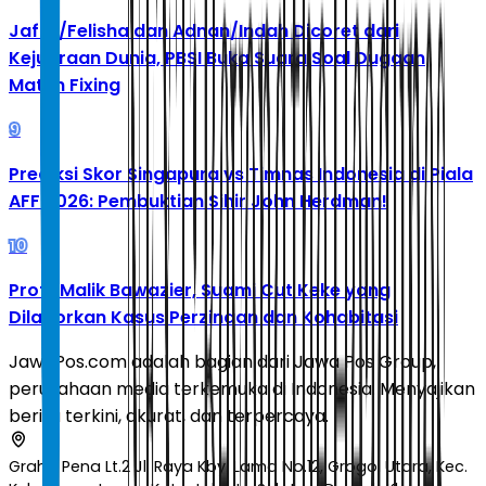
Jafar/Felisha dan Adnan/Indah Dicoret dari
Kejuaraan Dunia, PBSI Buka Suara Soal Dugaan
Match Fixing
9
Prediksi Skor Singapura vs Timnas Indonesia di Piala
AFF 2026: Pembuktian Sihir John Herdman!
10
Profil Malik Bawazier, Suami Cut Keke yang
Dilaporkan Kasus Perzinaan dan Kohabitasi
JawaPos.com adalah bagian dari Jawa Pos Group,
perusahaan media terkemuka di Indonesia. Menyajikan
berita terkini, akurat, dan terpercaya.
Graha Pena Lt.2 Jl. Raya Kby. Lama No.12, Grogol Utara, Kec.