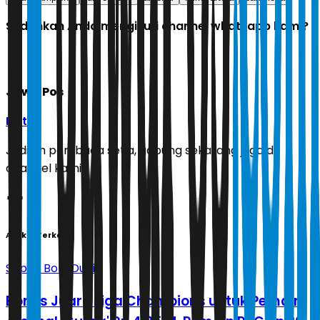
Sudahkah Anda mengikuti channel whatsapp kami?
Jawa Pos
Ikuti
Jadilah pembaca setia, gabung sekarang juga di
channel kami!
Artikel Terkait
Sepak Bola Dunia
Bonus Juara Liga Champions untuk Pemain