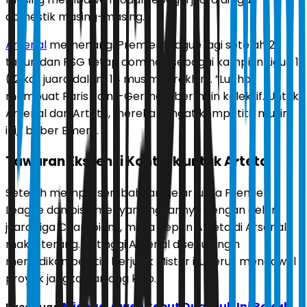
domestik masing-masing.
Arsenal
memenangi Premier League lagi setelah 22
tahun dan PSG tetap dominan sebagai kampiun Ligue 1
(12 kali juara dalam 14 musim terakhir). ”Lucho
membuat Paris Saint-Germain bermain kolektif. Untuk
Arsenal dan Arteta, mereka sangat kompetitif musim
ini,” beber Emery.
Tawaran Ekstensi Kontrak untuk Arteta
Setelah mempersembahkan gelar juara Premier
League dan bisa menyandingkannya dengan gelar
juara Liga Champions, masa depan Arteta di Arsenal
makin terang. Petinggi Arsenal disebut ingin
menjadikan pelatih berjuluk Mister itu terus mengawal
proyek jangka panjang klub.
Michael Owen Sebut Dua Klub Ini Bakal