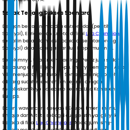
Sepak Terjang Sukses Spaniard
Dengan bertarungnya dua entrenador (pelatih
Spanyol), Enrique dan Arteta, di final
Liga Champions
,
semakin besar dominasi Spaniard (sebutan orang
Spanyol) dalam ajang antarklub Eropa musim ini.
Sebelumnya, Unai Emery dan Inigo Perez juga sudah
bertarung di final ajang Eropa. Emery membawa Aston
Villa menjuarai Liga Europa. Sementara Inigo boleh
dibilang sudah menorehkan sejarah dengan
meloloskan Rayo Vallecano ke final Liga Konferensi
Europa.
Dalam wawancara dengan L’Equipe, Emery memuji
Enrique dan Arteta sebagai dua pelatih yang layak
berada di final
Liga Champions
. Apalagi, masing-
masing membawa modal sebagai juara di liga