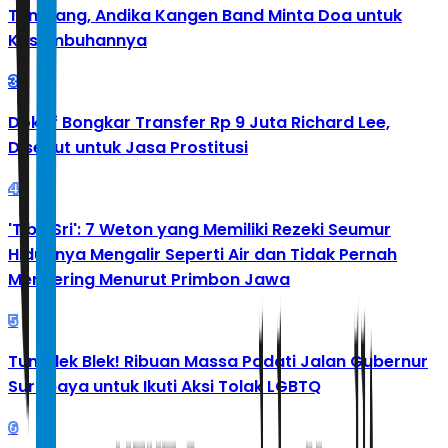
Tumbang, Andika Kangen Band Minta Doa untuk
Kesembuhannya
3
Doktif Bongkar Transfer Rp 9 Juta Richard Lee,
Disebut untuk Jasa Prostitusi
4
'Tibo Sri': 7 Weton yang Memiliki Rezeki Seumur
Hidupnya Mengalir Seperti Air dan Tidak Pernah
Mengering Menurut Primbon Jawa
5
Tumplek Blek! Ribuan Massa Padati Jalan Gubernur
Surabaya untuk Ikuti Aksi Tolak LGBTQ
6