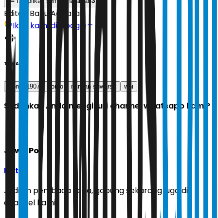
3
Tampilkan semua halaman
Editor:
Banu Adikara
Ikuti kami di Google
Tags
Como 1907
como
mirwan suwarso
wni
Sudahkah Anda mengikuti channel whatsapp kami?
Jawa Pos
Ikuti
Jadilah pembaca setia, gabung sekarang juga di
channel kami!