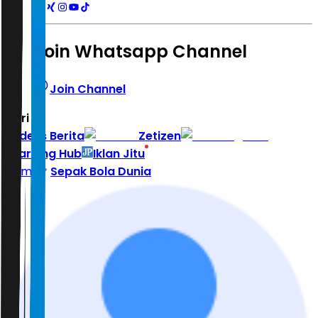
Join Whatsapp Channel
Join Channel
Hari ini
|
Indeks Berita
Zetizen
Learning Hub
Iklan Jitu
Home
Sepak Bola Dunia