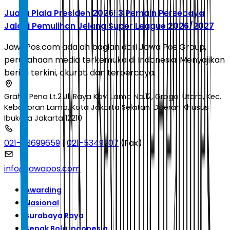
Juara Piala Presiden 2026! 3 Pemain Persebaya
Jalani Pemulihan Jelang Super League 2026/2027
JawaPos.com adalah bagian dari Jawa Pos Group,
perusahaan media terkemuka di Indonesia. Menyajikan
berita terkini, akurat, dan terpercaya.
Graha Pena Lt.2 Jl. Raya Kby. Lama No.12, Grogol Utara, Kec.
Kebayoran Lama, Kota Jakarta Selatan, Daerah Khusus
Ibukota Jakarta 12210
021-53699659
|
021-5349207
(Fax)
info@jawapos.com
Awarding
Nasional
Surabaya Raya
Sepak Bola Indonesia