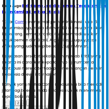
Bek Como Jacobo Ramon Tegaskan Tak
Baca Juga:
Ingin Kembali ke Real Madrid
“Kalau
Como
mengambil pemain Indonesia usia 16
tahun misalnya, maka slot non-EU di tim utama akan
berkurang. Sementara slot itu biasanya digunakan
untuk pemain dari Brasil, Argentina, Uruguay, atau
Afrika yang sudah siap bersaing,” ujar Mirwan.
Penjelasan tersebut sekaligus menjawab kritik yang
selama ini diarahkan kepada Grup Djarum terkait
kontribusi mereka terhadap perkembangan pemain
Indonesia di level internasional.
Banyak yang menilai Como seharusnya bisa menjadi
jalan bagi talenta muda Indonesia untuk menembus
sepak bola Eropa.
1
2
3