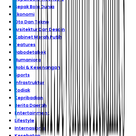
Sepak Bola Dunia
Ekonomi
Oto Dan Tekno
Arsitektur Dan Desain
Kabinet Merah Putih
Features
Jabodetabek
Humaniora
Hobi & Kesenangan
Sports
Infrastruktur
Zodiak
Kepribadian
Berita Daerah
Entertainment
Lifestyle
Internasional
Kesehatan