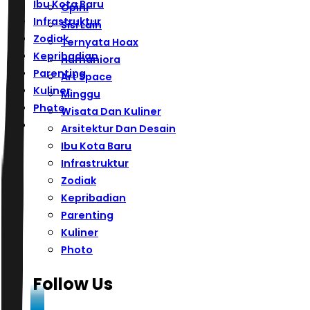
Ibu Kota Baru
Opini
Infrastruktur
Sisi Lain
Zodiak
Ternyata Hoax
Kepribadian
Humaniora
Parenting
Art Space
Kuliner
Minggu
Photo
Wisata Dan Kuliner
Arsitektur Dan Desain
Ibu Kota Baru
Infrastruktur
Zodiak
Kepribadian
Parenting
Kuliner
Photo
Follow Us