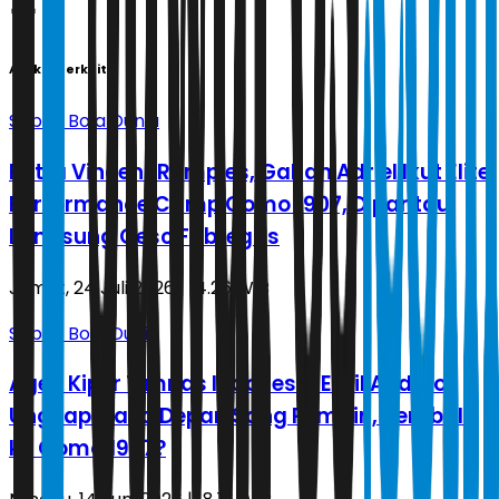
Artikel Terkait
Sepak Bola Dunia
Putra Vincent Rompies, Gahan Adriel Ikut Elite
Performance Camp Como 1907, Dipantau
Langsung Cesc Fàbregas
Jumat, 24 Juli 2026 | 14.26 WIB
Sepak Bola Dunia
Agen Kiper Timnas Indonesia Emil Audero
Ungkap Masa Depan Sang Pemain, Kembali
ke Como 1907?