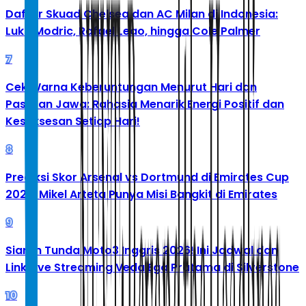
Daftar Skuad Chelsea dan AC Milan di Indonesia:
Luka Modric, Rafael Leao, hingga Cole Palmer
7
Cek Warna Keberuntungan Menurut Hari dan
Pasaran Jawa: Rahasia Menarik Energi Positif dan
Kesuksesan Setiap Hari!
8
Prediksi Skor Arsenal vs Dortmund di Emirates Cup
2026: Mikel Arteta Punya Misi Bangkit di Emirates
9
Siaran Tunda Moto3 Inggris 2026! Ini Jadwal dan
Link Live Streaming Veda Ega Pratama di Silverstone
10