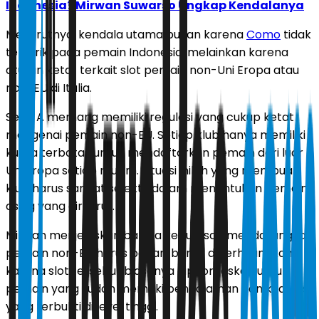
Indonesia? Mirwan Suwarso Ungkap Kendalanya
Menurutnya, kendala utama bukan karena
Como
tidak
tertarik pada pemain Indonesia, melainkan karena
aturan ketat terkait slot pemain non-Uni Eropa atau
non-EU di Italia.
Serie A memang memiliki regulasi yang cukup ketat
mengenai pemain non-EU. Setiap klub hanya memiliki
kuota terbatas untuk mendaftarkan pemain dari luar
Uni Eropa setiap musim. Situasi inilah yang membuat
klub harus sangat selektif dalam menentukan pemain
asing yang direkrut.
Mirwan menjelaskan bahwa keputusan mendatangkan
pemain non-EU harus benar-benar diperhitungkan
karena slot tersebut biasanya diprioritaskan untuk
pemain yang sudah memiliki pengalaman dan kualitas
yang terbukti di level tinggi.