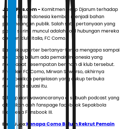
JawaPos.com -
Komitmen Grup Djarum terhadap
sepak bola Indonesia kembali menjadi bahan
perbincangan publik. Salah satu pertanyaan yang
paling sering muncul adalah soal hubungan mereka
dengan klub Italia, FC Como.
Banyak suporter bertanya-tanya mengapa sampai
sekarang belum ada pemain Indonesia yang
mendapat kesempatan bermain di klub tersebut.
Presiden FC Como, Mirwan Suwarso, akhirnya
memberikan penjelasan yang cukup terbuka
mengenai situasi itu.
Dikutip dari wawancaranya di sebuah podcast yang
dibagikan oleh fanspage facebook Sepakbola
Indonesia Fansbook III.
Kenapa Como Belum Rekrut Pemain
Baca Juga: