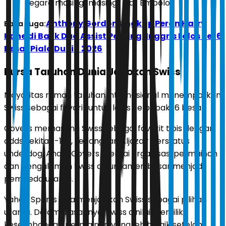
negara masing-masing," ujar Embolo.
Anthony Gordon Ungkap Peran Harry
Baca Juga:
Kane di Balik Dua Assist Penting, Inggris Lolos ke 16
Besar Piala Dunia 2026
Bursa Taruhan Dunia Jagokan Swiss
Mayoritas rumah taruhan internasional menempatkan
Swiss sebagai favorit untuk lolos ke babak 16 besar.
Covers memasang Swiss sebagai favorit tipis dengan
odds sekitar -103, sedangkan Aljazair berstatus
underdog. Analis Covers menilai organisasi permainan
dan pengalaman Swiss di turnamen besar menjadi
pembeda utama.
Yahoo Sports juga menjadikan Swiss sebagai pilihan
utama. Dalam ulasannya, Swiss dinilai memiliki
keseimbangan permainan yang lebih baik setelah