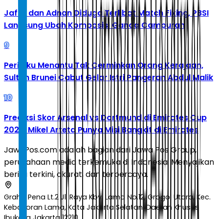
Jafar dan Adnan Diduga Terlibat Match Fixing, PBSI
Langsung Ubah Komposisi Ganda Campuran
9
Perilaku Menantu Tak Cerminkan Orang Kerajaan,
Sultan Brunei Cabut Gelar Istri Pangeran Abdul Malik
10
Prediksi Skor Arsenal vs Dortmund di Emirates Cup
2026: Mikel Arteta Punya Misi Bangkit di Emirates
JawaPos.com adalah bagian dari Jawa Pos Group,
perusahaan media terkemuka di Indonesia. Menyajikan
berita terkini, akurat, dan terpercaya.
Graha Pena Lt.2 Jl. Raya Kby. Lama No.12, Grogol Utara, Kec.
Kebayoran Lama, Kota Jakarta Selatan, Daerah Khusus
Ibukota Jakarta 12210