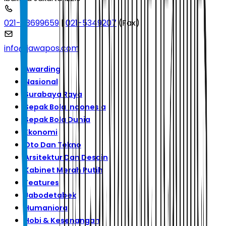
021-53699659
|
021-5349207
(Fax)
info@jawapos.com
Awarding
Nasional
Surabaya Raya
Sepak Bola Indonesia
Sepak Bola Dunia
Ekonomi
Oto Dan Tekno
Arsitektur Dan Desain
Kabinet Merah Putih
Features
Jabodetabek
Humaniora
Hobi & Kesenangan