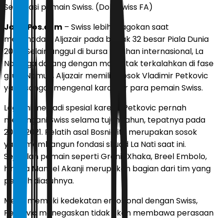
Selebrasi pemain Swiss. (Dok. Swiss FA)
JawaPos.com
– Swiss lebih dijagokan saat
menghadapi Aljazair pada babak 32 besar Piala Dunia
2026. Selain unggul di bursa taruhan internasional, La
Nati juga datang dengan modal tak terkalahkan di fase
grup. Namun, Aljazair memiliki sosok Vladimir Petkovic
yang sangat mengenal karakter para pemain Swiss.
Laga ini menjadi spesial karena Petkovic pernah
menangani Swiss selama tujuh tahun, tepatnya pada
2014-2021. Pelatih asal Bosnia itu merupakan sosok
yang membangun fondasi skuad La Nati saat ini.
Sejumlah pemain seperti Granit Xhaka, Breel Embolo,
hingga Manuel Akanji merupakan bagian dari tim yang
pernah diasuhnya.
Meski memiliki kedekatan emosional dengan Swiss,
Petkovic menegaskan tidak akan membawa perasaan