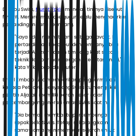
Di kubu Swiss,
Murat Yakin
menolak timnya disebut
favorit. Menurutnya, fase gugur selalu menghadirkan
pertandingan yang seimbang.
"Saya tidak melihat kami sebagai favorit. Ini
pertandingan knockout dan semuanya bisa
terjadi. Aljazair adalah tim yang kuat secara
teknik dan bermain dengan intensitas tinggi,"
kata Yakin kepada Reuters.
Breel Embolo juga memberikan penghormatan
kepada Petkovic. Penyerang Swiss itu mengakui
pelatih Aljazair memiliki peran besar dalam
perkembangan generasi emas Swiss saat ini.
"Dia banyak membantu perkembangan
sepak bola Swiss. Tetapi sekarang kami
sama-sama ingin membuat sejarah untuk