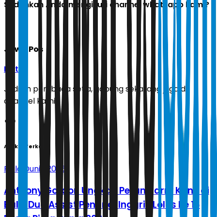
Sudahkah Anda mengikuti channel whatsapp kami?
Jawa Pos
Ikuti
Jadilah pembaca setia, gabung sekarang juga di
channel kami!
Artikel Terkait
Piala Dunia 2026
Anthony Gordon Ungkap Peran Harry Kane di
Balik Dua Assist Penting, Inggris Lolos ke 16