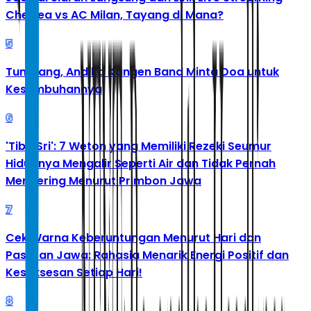
Chelsea vs AC Milan, Tayang di Mana?
5
Tumbang, Andika Kangen Band Minta Doa untuk
Kesembuhannya
6
'Tibo Sri': 7 Weton yang Memiliki Rezeki Seumur
Hidupnya Mengalir Seperti Air dan Tidak Pernah
Mengering Menurut Primbon Jawa
7
Cek Warna Keberuntungan Menurut Hari dan
Pasaran Jawa: Rahasia Menarik Energi Positif dan
Kesuksesan Setiap Hari!
8