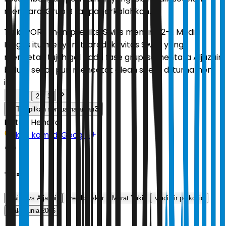
menjuarai Grup B tanpa terkalahkan.
TalkSPORT memprediksi Swiss menang 2-1. Media
Inggris itu menyoroti produktivitas Swiss yang
mencetak tujuh gol pada fase grup, sementara Aljazair
belum sekali pun mencatat clean sheet di turnamen
ini.
1
2
3
3
Tampilkan semua halaman
Editor:
Hendra
Ikuti kami di Google
Tags
Swiss vs Aljazair
prediksi skor
Murat Yakin
vladimir petkovic
piala dunia 2026