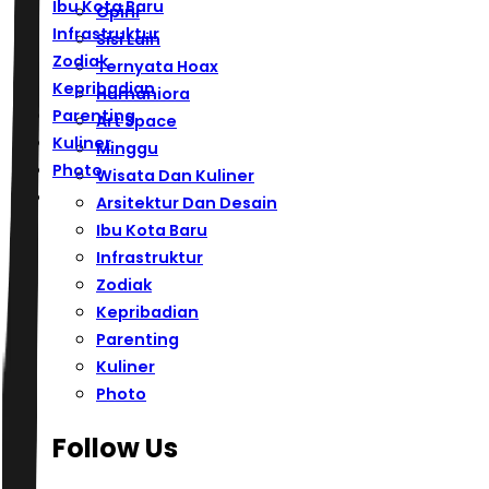
Ibu Kota Baru
Opini
Infrastruktur
Sisi Lain
Zodiak
Ternyata Hoax
Kepribadian
Humaniora
Parenting
Art Space
Kuliner
Minggu
Photo
Wisata Dan Kuliner
Arsitektur Dan Desain
Ibu Kota Baru
Infrastruktur
Zodiak
Kepribadian
Parenting
Kuliner
Photo
Follow Us