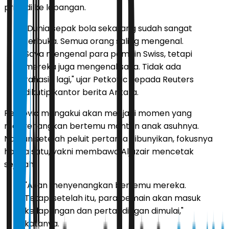
pribadi ke lapangan.
"Dunia sepak bola sekarang sudah sangat
terbuka. Semua orang saling mengenal.
Saya mengenal para pemain Swiss, tetapi
mereka juga mengenal saya. Tidak ada
rahasia lagi," ujar Petkovic kepada Reuters
dikutip kantor berita Antara.
Petkovic mengakui akan menjadi momen yang
menyenangkan bertemu mantan anak asuhnya.
Namun setelah peluit pertama dibunyikan, fokusnya
hanya satu, yakni membawa Aljazair mencetak
sejarah.
"Akan menyenangkan bertemu mereka.
Tetapi setelah itu, para pemain akan masuk
ke lapangan dan pertandingan dimulai,"
katanya.