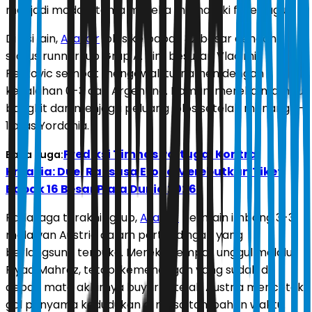
menjadi modal utama mereka memasuki fase gugur.
Di sisi lain,
Aljazair
lolos ke babak 32 besar dengan
status runner-up Grup A. Tim besutan Vladimir
Petkovic sempat mengawali turnamen dengan
kekalahan 0-3 dari Argentina. Namun, mereka mampu
bangkit dan menjaga peluang lolos setelah menang 2-
1 atas Yordania.
Prediksi Timnas Portugal Kontra
Baca Juga:
Kroasia: Duel Raksasa Eropa Merebutkan Tiket
Babak 16 Besar Piala Dunia 2026
Pada laga terakhir grup,
Aljazair
bermain imbang 3-3
melawan Austria dalam pertandingan yang
berlangsung terbuka. Mereka sempat unggul melalui
Riyad Mahrez, tetapi kemenangan yang sudah di
depan mata akhirnya buyar setelah Austria mencetak
gol penyama kedudukan di masa tambahan waktu.