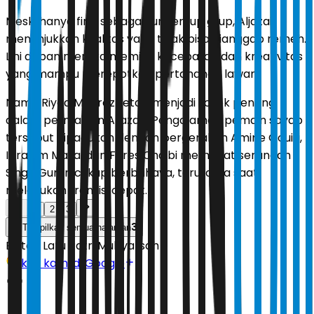
Meski hanya finis sebagai runner-up grup, Aljazair
menunjukkan kualitas yang tidak bisa dianggap remeh.
Lini depan mereka memiliki kecepatan dan kreativitas
yang mampu merepotkan pertahanan lawan.
Nama Riyad Mahrez tetap menjadi sosok penting
dalam permainan Aljazair. Pengalaman pemain sayap
tersebut dipadukan dengan pergerakan Amine Gouiri,
Ibrahim Maza, dan Fares Chaibi membuat serangan
Singa Gurun cukup berbahaya, terutama saat
melakukan transisi cepat.
1
2
3
3
Tampilkan semua halaman
Editor:
Latu Ratri Mubyarsah
Ikuti kami di Google