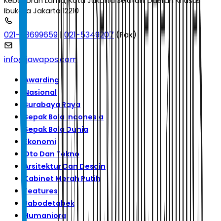
Kebayoran Lama, Kota Jakarta Selatan, Daerah Khusus
Ibukota Jakarta 12210
021-53699659
|
021-5349207
(Fax)
info@jawapos.com
Awarding
Nasional
Surabaya Raya
Sepak Bola Indonesia
Sepak Bola Dunia
Ekonomi
Oto Dan Tekno
Arsitektur Dan Desain
Kabinet Merah Putih
Features
Jabodetabek
Humaniora