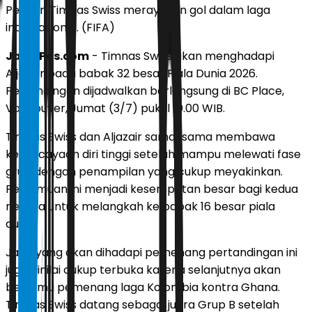
Pemain Timnas Swiss merayakan gol dalam laga
internasional. (FIFA)
JawaPos.com
- Timnas Swiss akan menghadapi
Aljazair pada babak 32 besar Piala Dunia 2026.
Pertandingan dijadwalkan berlangsung di BC Place,
Vancouver, Jumat (3/7) pukul 10.00 WIB.
Timnas Swiss dan Aljazair sama-sama membawa
kepercayaan diri tinggi setelah mampu melewati fase
grup dengan penampilan yang cukup meyakinkan.
Pertemuan ini menjadi kesempatan besar bagi kedua
negara untuk melangkah ke babak 16 besar piala
dunia.
Jalur yang akan dihadapi pemenang pertandingan ini
juga dinilai cukup terbuka karena selanjutnya akan
bertemu pemenang laga Kolombia kontra Ghana.
Timnas Swiss datang sebagai juara Grup B setelah