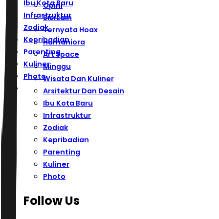
Ibu Kota Baru
Opini
Infrastruktur
Sisi Lain
Zodiak
Ternyata Hoax
Kepribadian
Humaniora
Parenting
Art Space
Kuliner
Minggu
Photo
Wisata Dan Kuliner
Arsitektur Dan Desain
Ibu Kota Baru
Infrastruktur
Zodiak
Kepribadian
Parenting
Kuliner
Photo
Follow Us