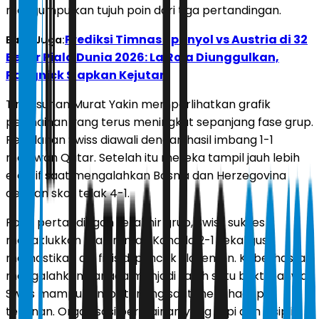
mengumpulkan tujuh poin dari tiga pertandingan.
Prediksi Timnas Spanyol vs Austria di 32
Baca Juga:
Besar Piala Dunia 2026: La Roja Diunggulkan,
Rangnick Siapkan Kejutan
Tim asuhan Murat Yakin memperlihatkan grafik
permainan yang terus meningkat sepanjang fase grup.
Perjalanan Swiss diawali dengan hasil imbang 1-1
melawan Qatar. Setelah itu mereka tampil jauh lebih
efektif saat mengalahkan Bosnia dan Herzegovina
dengan skor telak 4-1.
Pada pertandingan terakhir grup, Swiss sukses
menaklukkan tuan rumah Kanada 2-1 sekaligus
memastikan diri finis di puncak klasemen. Keberhasilan
mengalahkan Kanada menjadi salah satu bukti bahwa
Swiss mampu tampil tenang saat menghadapi
tekanan. Organisasi permainan yang rapi dan disiplin