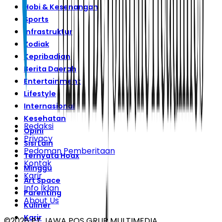
Hobi & Kesenangan
Sports
Infrastruktur
Zodiak
Kepribadian
Berita Daerah
Entertainment
Lifestyle
Internasional
Kesehatan
Redaksi
Opini
Privacy
Sisi Lain
Pedoman Pemberitaan
Ternyata Hoax
Kontak
Minggu
Karir
Art Space
Info Iklan
Parenting
About Us
Kuliner
Karir
©
2026
PT JAWA POS GRUP MULTIMEDIA