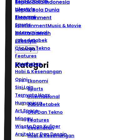
Berita Daerah
Sepak Bola Indonesia
Lifestyle
Sepak Bola Dunia
Ekonomi
Entertainment
Sports
Infotainment
Music & Movie
Internasional
Berita Daerah
Jabodetabek
Lifestyle
Oto Dan Tekno
Lainnya
Features
Kategori
Kesehatan
Hobi & Kesenangan
Opini
Ekonomi
Sisi Lain
Sports
Ternyata Hoax
Internasional
Humaniora
Jabodetabek
Art Space
Oto Dan Tekno
Minggu
Features
Wisata Dan Kuliner
Kesehatan
Arsitektur Dan Desain
Hobi & Kesenangan