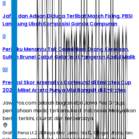
8
Jafar dan Adnan Diduga Terlibat Match Fixing, PBSI
Langsung Ubah Komposisi Ganda Campuran
9
Perilaku Menantu Tak Cerminkan Orang Kerajaan,
Sultan Brunei Cabut Gelar Istri Pangeran Abdul Malik
10
Prediksi Skor Arsenal vs Dortmund di Emirates Cup
2026: Mikel Arteta Punya Misi Bangkit di Emirates
JawaPos.com adalah bagian dari Jawa Pos Group,
perusahaan media terkemuka di Indonesia. Menyajikan
berita terkini, akurat, dan terpercaya.
Graha Pena Lt.2 Jl. Raya Kby. Lama No.12, Grogol Utara, Kec.