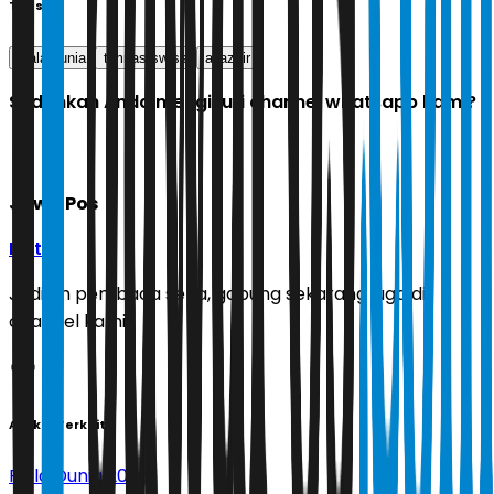
Tags
piala dunia
timnas swiss
aljazair
Sudahkah Anda mengikuti channel whatsapp kami?
Jawa Pos
Ikuti
Jadilah pembaca setia, gabung sekarang juga di
channel kami!
Artikel Terkait
Piala Dunia 2026