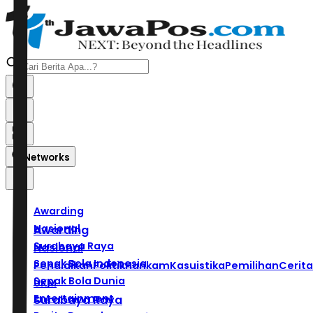
Networks
Awarding
Nasional
Awarding
Surabaya Raya
Nasional
Sepak Bola Indonesia
Pendidikan
Politik
Hankam
Kasuistika
Pemilihan
Cerita
Sepak Bola Dunia
UKM
Entertainment
Surabaya Raya