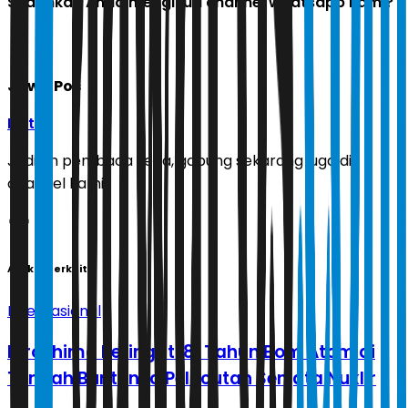
Sudahkah Anda mengikuti channel whatsapp kami?
Jawa Pos
Ikuti
Jadilah pembaca setia, gabung sekarang juga di
channel kami!
Artikel Terkait
Internasional
Hiroshima Peringati 81 Tahun Bom Atom di
Tengah Buntunya Pelucutan Senjata Nuklir