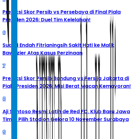
Prediksi Skor Persib vs Persebaya di Final Piala
Presiden 2026: Duel Tim Kelelahan!
6
Suami Endah Fitrianingsih Sakit Hati ke Malik
Bawazier Atas Kasus Perzinaan
7
Prediksi Skor Persib Bandung vs Persija Jakarta di
Piala Presiden 2026: Misi Berat Macan Kemayoran!
8
Aji Santoso Resmi Latih de Red FC, Klub Baru Jawa
Timur Pilih Stadion Gelora 10 November Surabaya
9