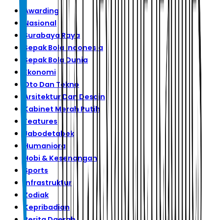
Awarding
Nasional
Surabaya Raya
Sepak Bola Indonesia
Sepak Bola Dunia
Ekonomi
Oto Dan Tekno
Arsitektur Dan Desain
Kabinet Merah Putih
Features
Jabodetabek
Humaniora
Hobi & Kesenangan
Sports
Infrastruktur
Zodiak
Kepribadian
Berita Daerah