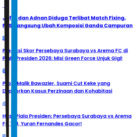
1
Jafar dan Adnan Diduga Terlibat Match Fixing,
PBSI Langsung Ubah Komposisi Ganda Campuran
2
Prediksi Skor Persebaya Surabaya vs Arema FC di
Piala Presiden 2026: Misi Green Force Unjuk Gigi!
3
Profil Malik Bawazier, Suami Cut Keke yang
Dilaporkan Kasus Perzinaan dan Kohabitasi
4
Hasil Piala Presiden: Persebaya Surabaya vs Arema
FC 1-0, Yuran Fernandes Gacor!
5