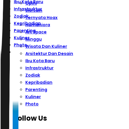
Ibu Kota Baru
Opini
Infrastruktur
Sisi Lain
Zodiak
Ternyata Hoax
Kepribadian
Humaniora
Parenting
Art Space
Kuliner
Minggu
Photo
Wisata Dan Kuliner
Arsitektur Dan Desain
Ibu Kota Baru
Infrastruktur
Zodiak
Kepribadian
Parenting
Kuliner
Photo
Follow Us