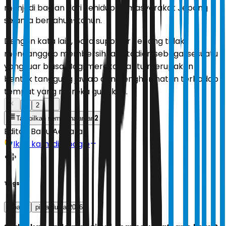
menjadi bagian dari kehidupan masyarakat Jepang
selama bertahun-tahun.
Dengan kata lain, para suporter Jepang tidak
menganggap membersihkan stadion sebagai sesuatu
yang luar biasa. Bagi mereka, hal itu merupakan
bentuk tanggung jawab dan penghormatan terhadap
tempat yang mereka gunakan.
1
2
2
Tampilkan semua halaman
Editor:
Banu Adikara
Ikuti kami di Google
Tags
jepang
piala dunia 2026