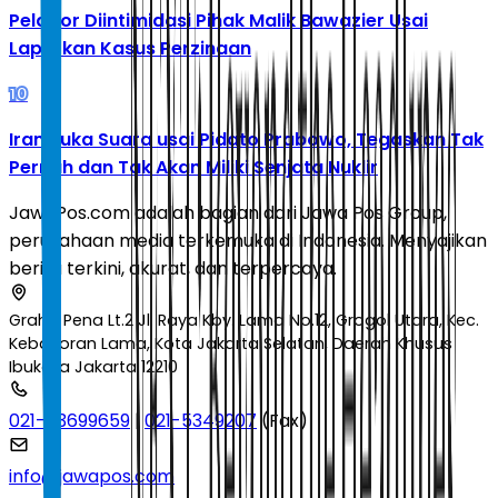
Pelapor Diintimidasi Pihak Malik Bawazier Usai
Laporkan Kasus Perzinaan
10
Iran Buka Suara usai Pidato Prabowo, Tegaskan Tak
Pernah dan Tak Akan Miliki Senjata Nuklir
JawaPos.com adalah bagian dari Jawa Pos Group,
perusahaan media terkemuka di Indonesia. Menyajikan
berita terkini, akurat, dan terpercaya.
Graha Pena Lt.2 Jl. Raya Kby. Lama No.12, Grogol Utara, Kec.
Kebayoran Lama, Kota Jakarta Selatan, Daerah Khusus
Ibukota Jakarta 12210
021-53699659
|
021-5349207
(Fax)
info@jawapos.com