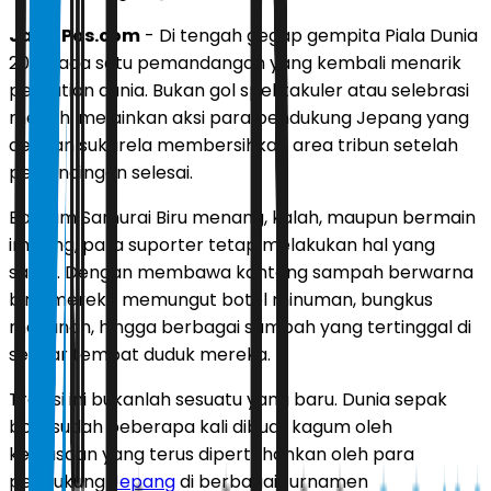
JawaPos.com
- Di tengah gegap gempita Piala Dunia
2026, ada satu pemandangan yang kembali menarik
perhatian dunia. Bukan gol spektakuler atau selebrasi
meriah, melainkan aksi para pendukung Jepang yang
dengan sukarela membersihkan area tribun setelah
pertandingan selesai.
Baik tim Samurai Biru menang, kalah, maupun bermain
imbang, para suporter tetap melakukan hal yang
sama. Dengan membawa kantong sampah berwarna
biru, mereka memungut botol minuman, bungkus
makanan, hingga berbagai sampah yang tertinggal di
sekitar tempat duduk mereka.
Tradisi ini bukanlah sesuatu yang baru. Dunia sepak
bola sudah beberapa kali dibuat kagum oleh
kebiasaan yang terus dipertahankan oleh para
pendukung
Jepang
di berbagai turnamen