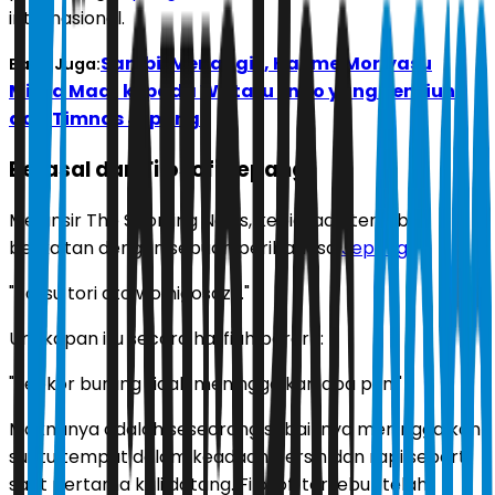
internasional.
Sambil Menangis, Hajime Moriyasu
Baca Juga:
Minta Maaf kepada Wataru Endo yang Pensiun
dari Timnas Jepang
Berasal dari Filosofi Jepang
Melansir The Sporting News, kebiasaan tersebut
berkaitan dengan sebuah peribahasa
Jepang
:
"Tatsu tori ato wo nigosazu."
Ungkapan itu secara harfiah berarti:
"Seekor burung tidak meninggalkan apa pun."
Maknanya adalah seseorang sebaiknya meninggalkan
suatu tempat dalam keadaan bersih dan rapi seperti
saat pertama kali datang. Filosofi tersebut telah