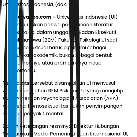
Universitas Indonesia. (dok. UI)
JawaPos.com –
Universitas Indonesia (UI)
meluruskan bahwa penggunaan literatur
psikologi dalam unggahan Badan Eksekutif
Mahasiswa (BEM) Fakultas Psikologi UI soal
homoseklsual harus dipahami sebagai
rujukan akademik, bukan sebagai bentuk
kampanye atau promosi gaya hidup
tertentu.
Pernyataan tersebut disampaikan UI menyusul
viralnya unggahan BEM Psikologi UI yang mengutip
sikap American Psychological Association (APA)
mengenai homoseksualitas bukan penyimpangan
maupun penyakit mental.
Dalam keterangan resminya, Direktur Hubungan
Masyarakat, Media, Pemerintah dan Internasional UI,