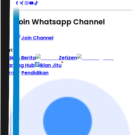
Join Whatsapp Channel
Join Channel
Hari ini
|
Indeks Berita
Zetizen
Learning Hub
Iklan Jitu
Home
Pendidikan