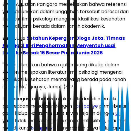
Erwin Agustian Panigoro menjelaskan bahwa referensi
yang digunakan dalam unggahan tersebut berasal dari
literatur ilmu psikologi mengenai klasifikasi kesehatan
mental yang berada dalam ranah akademik.
Setahun Kepergian Diogo Jota, Timnas
Baca Juga:
Portugal Beri Penghormatan Menyentuh usai
Lolos ke Babak 16 Besar Piala Dunia 2026
"Perlu diluruskan bahwa rujukan yang dikutip dalam
konten merupakan literatur ilmu psikologi mengenai
klasifikasi kesehatan mental yang berada pada ranah
akademik," ujarnya, Jumat (3/7).
Ia menegaskan bahwa rujukan akademik memiliki
perbedaan mendasar dengan
kampanye
penyebaran
gaya hidup. Hal itu menurut Erwin sejalan dengan
UI
yang tidak menyelenggarakan, memfasilitasi, maupun
mendukung
kampanye
penyebaran gaya hidup apa