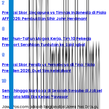
7
Prediksi Skor Singapura vs Timnas Indonesia di Piala
AFF 2026: Pembuktian Sihir John Herdman!
8
Bertahun-Tahun Mogok Kerja, Tim 10 Pekerja
Freeport Serahkan Tuntutan ke Said Iqbal
9
Prediksi Skor Persib vs Persebaya di Final Piala
Presiden 2026: Duel Tim Kelelahan!
10
Senpi hingga Narkoba di Sekolah Swasta di Jaksel
Ternyata Milik Eks Ketua Yayasan
JawaPos.com adalah bagian dari Jawa Pos Group,