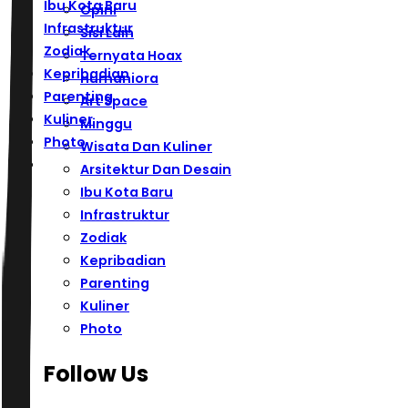
Ibu Kota Baru
Opini
Infrastruktur
Sisi Lain
Zodiak
Ternyata Hoax
Kepribadian
Humaniora
Parenting
Art Space
Kuliner
Minggu
Photo
Wisata Dan Kuliner
Arsitektur Dan Desain
Ibu Kota Baru
Infrastruktur
Zodiak
Kepribadian
Parenting
Kuliner
Photo
Follow Us