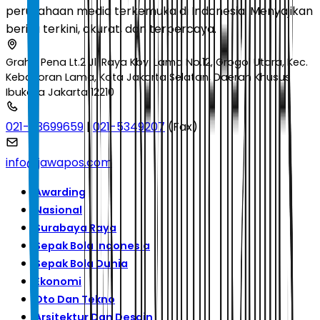
perusahaan media terkemuka di Indonesia. Menyajikan
berita terkini, akurat, dan terpercaya.
Graha Pena Lt.2 Jl. Raya Kby. Lama No.12, Grogol Utara, Kec.
Kebayoran Lama, Kota Jakarta Selatan, Daerah Khusus
Ibukota Jakarta 12210
021-53699659
|
021-5349207
(Fax)
info@jawapos.com
Awarding
Nasional
Surabaya Raya
Sepak Bola Indonesia
Sepak Bola Dunia
Ekonomi
Oto Dan Tekno
Arsitektur Dan Desain