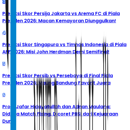
3
Prediksi Skor Persija Jakarta vs Arema FC di Piala
Presiden 2026: Macan Kemayoran Diunggulkan!
4
Prediksi Skor Singapura vs Timnas Indonesia di Piala
AFF 2026: Misi John Herdman Demi Semifinal!
5
Prediksi Skor Persib vs Persebaya di Final Piala
Presiden 2026: Maung Bandung Favorit Juara
6
Profil Jafar Hidayatullah dan Adnan Maulana:
Diduga Match Fixing, Dicoret PBSI dari Kejuaraan
Dunia