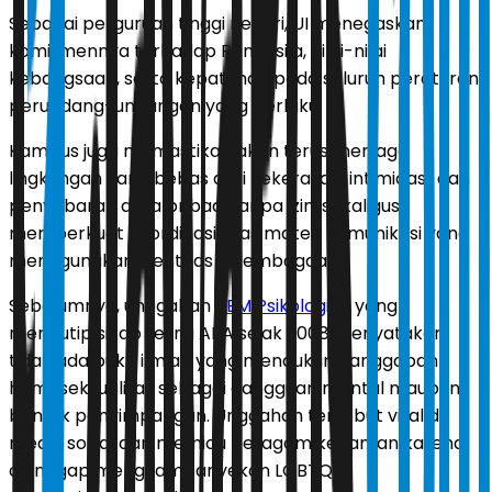
Sebagai perguruan tinggi negeri, UI menegaskan
komitmennya terhadap Pancasila, nilai-nilai
kebangsaan, serta kepatuhan pada seluruh peraturan
perundang-undangan yang berlaku.
Kampus juga memastikan akan terus menjaga
lingkungan yang bebas dari kekerasan, intimidasi, dan
penyebaran data pribadi tanpa izin, sekaligus
memperkuat koordinasi atas materi komunikasi yang
menggunakan identitas kelembagaan.
Sebelumnya, unggahan
BEM Psikologi UI
yang
mengutip sikap resmi APA sejak 2008 menyatakan
tidak ada bukti ilmiah yang mendukung anggapan
homoseksualitas sebagai gangguan mental maupun
bentuk penyimpangan. Unggahan tersebut viral di
media sosial dan memicu beragam kecaman karena
dianggap mengkampanyekan LGBTQ.