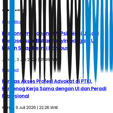
Artikel Terkait
Pendidikan
Respons Unggahan BEM Psikologi UI soal
Homoseksual Bukan Penyimpangan, UI:
Bukan Sikap Resmi Kampus
Jumat, 3 Juli 2026 | 21.46 WIB
Nasional
Perluas Akses Profesi Advokat di PTKI,
Kemenag Kerja Sama dengan UI dan Peradi
Profesional
Kamis, 9 Juli 2026 | 22.28 WIB