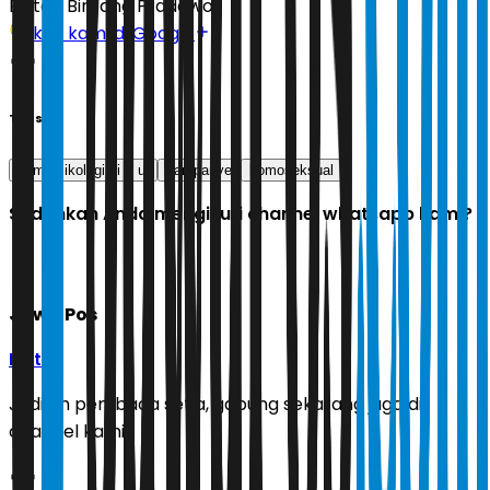
Editor:
Bintang Pradewo
Ikuti kami di Google
Tags
bem psikologi ui
ui
kampanye
homoseksual
Sudahkah Anda mengikuti channel whatsapp kami?
Jawa Pos
Ikuti
Jadilah pembaca setia, gabung sekarang juga di
channel kami!