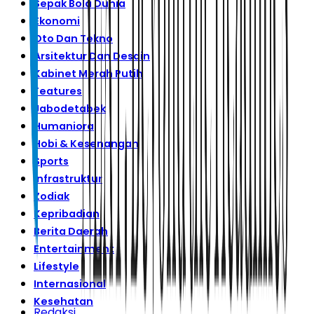
Sepak Bola Dunia
Ekonomi
Oto Dan Tekno
Arsitektur Dan Desain
Kabinet Merah Putih
Features
Jabodetabek
Humaniora
Hobi & Kesenangan
Sports
Infrastruktur
Zodiak
Kepribadian
Berita Daerah
Entertainment
Lifestyle
Internasional
Kesehatan
Redaksi