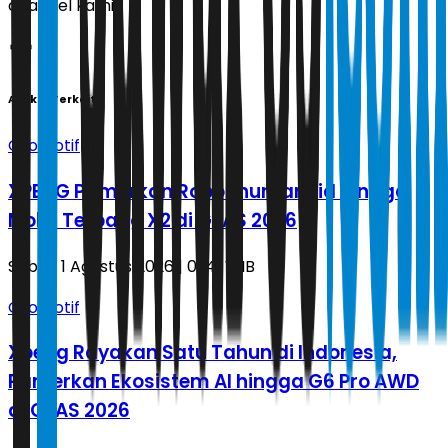
channel kami!
Artikel Terkait
Otomotif
XPENG Pamerkan Robot humanoid hingga
Mobil Terbang X2 di GIIAS 2026
Sabtu, 1 Agustus 2026 | 01.41 WIB
Otomotif
Xpeng Rayakan Satu Tahun di Indonesia,
Pamerkan Ekosistem AI hingga G6 Pro AWD
di GIIAS 2026