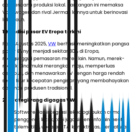
dan rencana produksi lokal. Tantangan ini memaksa
Volkswagen dan rival Jerman lainnya untuk berinovasi
lebih jauh.
1. Kondisi pasar EV Eropa terkini
Pada Agustus 2025,
VW
berhasil meningkatkan pangsa
pasar EVnya menjadi sekitar 30% di Eropa,
mengungguli pemasaran merek lain. Namun, merek-
merek Cina mulai merangkak maju, memperluas
distribusi, dan menawarkan EV dengan harga rendah
serta fitur kecepatan pengisian, yang membahayakan
dominasi produsen tradisional.
2. Strategi yang digagas VW
Software dan integrasi teknologi: bukan cuma
penggerak listrik, tapi juga sistem infotainment,
telematika, update OTA, konektivitas, pengaturan