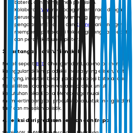
baterai, dan manajemen pengisian.
Kolaborasi:
VW
membangun kemitraan dengan
perusahaan seperti Rivian yang punya
pengalaman EV di AS, dan
Xpeng
dari Cina, guna
mempercepat adopsi teknologi pengisian cepat
dan perangkat lunak pintar.
3. Tantangan dari EV Tiongkok
Merek seperti
BYD
, Changan, dan Leapmotor memiliki
keunggulan dalam produksi massal yang efisien, fast-
charging, investasi besar pada teknologi baterai, dan
fleksibilitas dalam penyesuaian produk untuk
kebutuhan lokal Eropa. Mereka juga mulai
mempertimbangkan produksi lokal untuk menghindari
tarif dan masalah logistik.
4. Reaksi dari produsen Jerman dan Eropa
Selain VW, BMW dan Mercedes-Benz juga