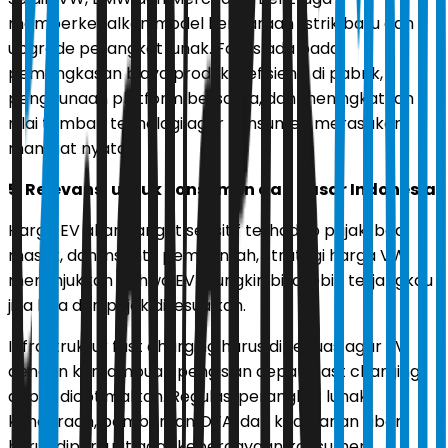
memperkenalkan model kendaraan listrik baru dan
upgrade perangkat lunak. Fokus ada pada
pemangkasan biaya produksi, efisiensi di pabrik,
penggunaan platform bersama, dan meningkatkan
nilai tambah teknologi agar konsumen merasakan
manfaat nyata.
5. Relevansi untuk konsumen dan pasar Indonesia
Harga EV akan sangat sensitif terhadap pajak, bea
masuk, dan insentif pemerintah, strategi harga VW
menunjukkan bahwa EV mungkin bisa lebih terjangkau
jika bea dan pajak disesuaikan.
Infrastruktur fast charging harus diperluas agar EV
dengan kemampuan pengisian cepat (fast charging)
dapat dioptimalkan. Regulasi perangkat lunak
kendaraan, pembaruan OTA, dan keamanan siber
harus diperkuat agar kepercayaan konsumen