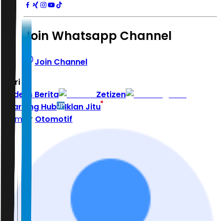
Join Whatsapp Channel
Join Channel
Hari ini
|
Indeks Berita
Zetizen
Learning Hub
Iklan Jitu
Home
Otomotif