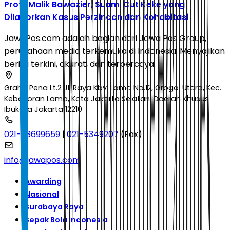
Profil Malik Bawazier, Suami Cut Keke yang
Dilaporkan Kasus Perzinaan dan Kohabitasi
JawaPos.com adalah bagian dari Jawa Pos Group,
perusahaan media terkemuka di Indonesia. Menyajikan
berita terkini, akurat, dan terpercaya.
Graha Pena Lt.2 Jl. Raya Kby. Lama No.12, Grogol Utara, Kec.
Kebayoran Lama, Kota Jakarta Selatan, Daerah Khusus
Ibukota Jakarta 12210
021-53699659
|
021-5349207
(Fax)
info@jawapos.com
Awarding
Nasional
Surabaya Raya
Sepak Bola Indonesia