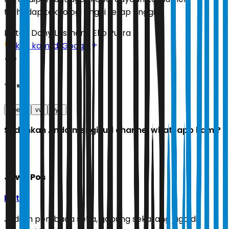
terhadap teknologi tinggi tetap tinggi.
Editor:
Dony Lesmana Eko Putra
Ikuti kami di Google
Tags
Xpeng
vw
byd
Sudahkah Anda mengikuti channel whatsapp kami?
Jawa Pos
Ikuti
Jadilah pembaca setia, gabung sekarang juga di