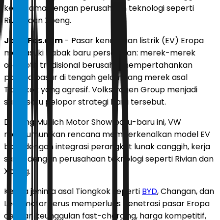
kerja sama dengan perusahaan teknologi seperti
Rivian dan Xpeng.
JawaPos.com
- Pasar kendaraan listrik (EV) Eropa
memasuki babak baru persaingan: merek-merek
otomotif tradisional berusaha mempertahankan
pangsa pasar di tengah gelombang merek asal
Tiongkok yang agresif. Volkswagen Group menjadi
salah satu pelopor strategi baru tersebut.
Di ajang Munich Motor Show baru-baru ini, VW
mengumumkan rencana memperkenalkan model EV
baru dengan integrasi perangkat lunak canggih, kerja
sama dengan perusahaan teknologi seperti Rivian dan
Xpeng.
Ketiga jenima asal Tiongkok seperti
BYD
, Changan, dan
Leapmotor terus memperluas penetrasi pasar Eropa
dengan keunggulan fast-charging, harga kompetitif,