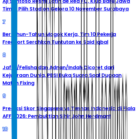
Aji Santoso Resmi Latih de Red FC, Klub Baru Jawa
Timur Pilih Stadion Gelora 10 November Surabaya
7
Bertahun-Tahun Mogok Kerja, Tim 10 Pekerja
Freeport Serahkan Tuntutan ke Said Iqbal
8
Jafar/Felisha dan Adnan/Indah Dicoret dari
Kejuaraan Dunia, PBSI Buka Suara Soal Dugaan
Match Fixing
9
Prediksi Skor Singapura vs Timnas Indonesia di Piala
AFF 2026: Pembuktian Sihir John Herdman!
10