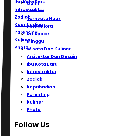
Ibu Kota Baru
Opini
Infrastruktur
Sisi Lain
Zodiak
Ternyata Hoax
Kepribadian
Humaniora
Parenting
Art Space
Kuliner
Minggu
Photo
Wisata Dan Kuliner
Arsitektur Dan Desain
Ibu Kota Baru
Infrastruktur
Zodiak
Kepribadian
Parenting
Kuliner
Photo
Follow Us