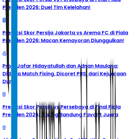
Presiden 2026: Duel Tim Kelelahan!
3
Prediksi Skor Persija Jakarta vs Arema FC di Piala
Presiden 2026: Macan Kemayoran Diunggulkan!
4
Profil Jafar Hidayatullah dan Adnan Maulana:
Diduga Match Fixing, Dicoret PBSI dari Kejuaraan
Dunia
5
Prediksi Skor Persib vs Persebaya di Final Piala
Presiden 2026: Maung Bandung Favorit Juara
6