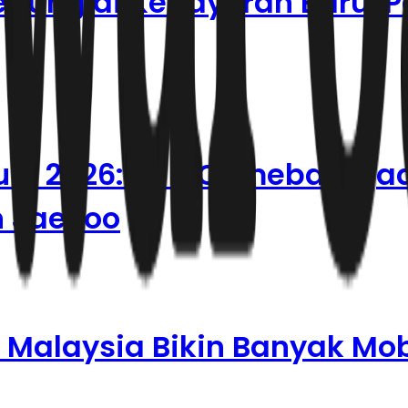
edung di Kebayoran Baru, 
Juni 2026: BYD Comeback ja
n Jaecoo
 Malaysia Bikin Banyak Mobi