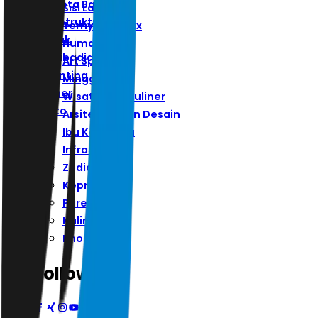
Ibu Kota Baru
Sisi Lain
Infrastruktur
Ternyata Hoax
Zodiak
Humaniora
Kepribadian
Art Space
Parenting
Minggu
Kuliner
Wisata Dan Kuliner
Photo
Arsitektur Dan Desain
Ibu Kota Baru
Infrastruktur
Zodiak
Kepribadian
Parenting
Kuliner
Photo
Follow Us