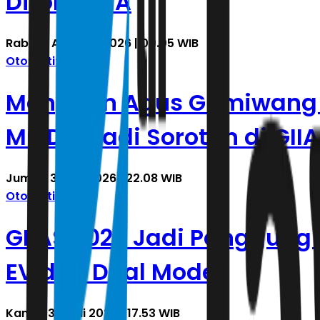
Ditolak MA
Rabu, 5 Agustus 2026 | 00.05 WIB
Otomotif
Menperin Agus Gumiwang Be
M6 DM Jadi Sorotan di GII
Jumat, 31 Juli 2026 | 22.08 WIB
Otomotif
GIIAS 2026 Jadi Panggung 
EV dan Dual Mode
Kamis, 30 Juli 2026 | 17.53 WIB