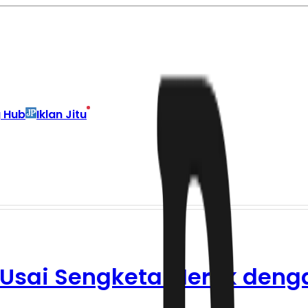
g Hub
Iklan Jitu
6 Usai Sengketa Merek de