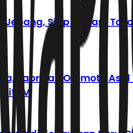
 Jepang, Siap Hadapi Toyo
ia, Pabrikan Otomotif Asal
nit EV