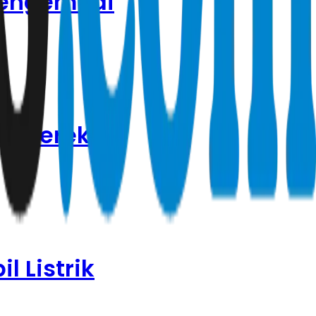
Pengemudi
di Merek
l Listrik