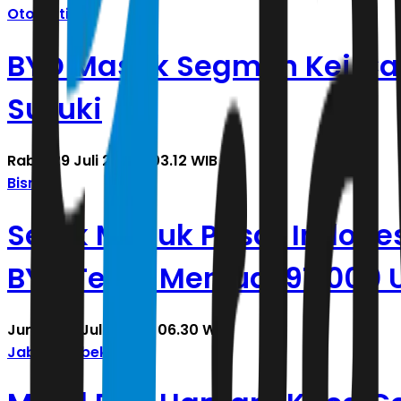
Otomotif
BYD Masuk Segmen Kei Car
Suzuki
Rabu, 29 Juli 2026 | 03.12 WIB
Bisnis
Sejak Masuk Pasar Indones
BYD Telah Menjual 97.000 U
Jumat, 17 Juli 2026 | 06.30 WIB
Jabodetabek