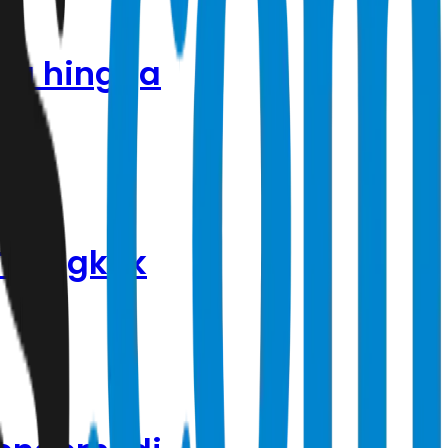
ta hingga
 Tiongkok