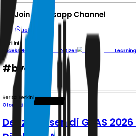
Join Whatsapp Channel
Join Channel
Hari ini
|
Indeks Berita
Zetizen
Learnin
#
byd
Berita Terkini
Otomotif
Denza Absen di GIIAS 202