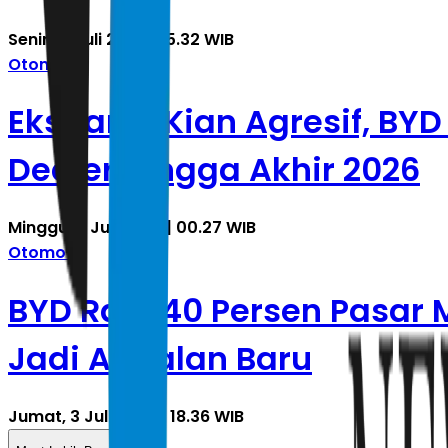
Senin, 6 Juli 2026 | 15.32 WIB
Otomotif
Ekspansi Kian Agresif, BYD
Dealer hingga Akhir 2026
Minggu, 5 Juli 2026 | 00.27 WIB
Otomotif
BYD Raih 40 Persen Pasar M
Jadi Andalan Baru
Jumat, 3 Juli 2026 | 18.36 WIB