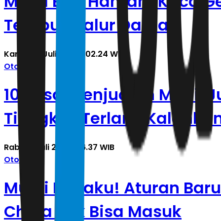
Mobil BYD Hantam Kaca G
Tempuh Jalur Damai
Kamis, 16 Juli 2026 | 02.24 WIB
Otomotif
10 Besar Penjualan Mobil 
Tiongkok Terlaris Kalahka
Rabu, 8 Juli 2026 | 16.37 WIB
Otomotif
Mulai Berlaku! Aturan Baru
China Tak Bisa Masuk