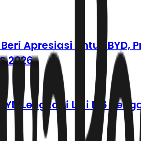
ri Apresiasi untuk BYD, P
AS 2026
BYD Lengkapi Lini M6 deng