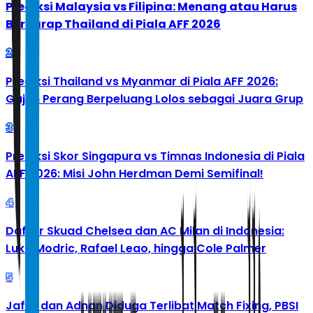
Prediksi Malaysia vs Filipina: Menang atau Harus
Berharap Thailand di Piala AFF 2026
2
Prediksi Thailand vs Myanmar di Piala AFF 2026:
Gajah Perang Berpeluang Lolos sebagai Juara Grup
3
Prediksi Skor Singapura vs Timnas Indonesia di Piala
AFF 2026: Misi John Herdman Demi Semifinal!
4
Daftar Skuad Chelsea dan AC Milan di Indonesia:
Luka Modric, Rafael Leao, hingga Cole Palmer
5
Jafar dan Adnan Diduga Terlibat Match Fixing, PBSI