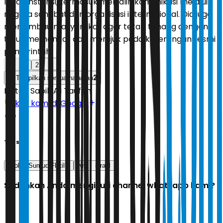
lintas instansi, termasuk menjalin komunikasi melalui
negara sahabat dan organisasi internasional. Dia juga
mengimbau masyarakat agar tetap tenang dengan
terus memonitor dan merujuk pada keterangan resmi
pemerintah.
1
2
2
Tampilkan semua halaman
Editor:
Sabik Aji Taufan
Ikuti kami di Google
Tags
Global Sumud Flotilla
wni
israel
Sudahkah Anda mengikuti channel whatsapp kami?