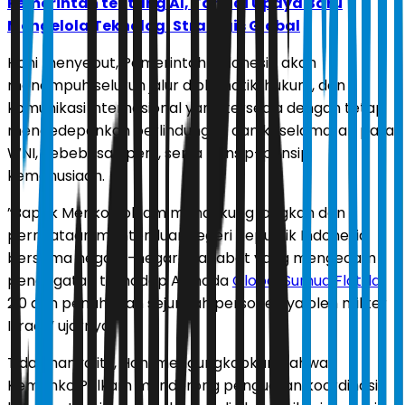
Pemerintah tentang AI, Tandai Upaya Baru
Mengelola Teknologi Strategis Global
Honi menyebut, Pemerintah Indonesia akan
menempuh seluruh jalur diplomatik, hukum, dan
komunikasi internasional yang tersedia dengan tetap
mengedepankan perlindungan dan keselamatan para
WNI, kebebasan pers, serta prinsip-prinsip
kemanusiaan.
”Bapak Menko Polkam mendukung langkah dan
pernyataan menteri luar negeri Republik Indonesia
bersama negara-negara sahabat yang mengecam
pencegatan terhadap Armada
Global Sumud Flotilla
2.0 dan penahanan sejumlah personelnya oleh militer
Israel,” ujarnya.
Tidak hanya itu, Honi mengungkapkan bahwa
Kemenko Polkam mendorong penguatan koordinasi