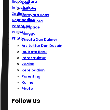
Ibu Kota Baru
Opini
Infrastruktur
Sisi Lain
Zodiak
Ternyata Hoax
Kepribadian
Humaniora
Parenting
Art Space
Kuliner
Minggu
Photo
Wisata Dan Kuliner
Arsitektur Dan Desain
Ibu Kota Baru
Infrastruktur
Zodiak
Kepribadian
Parenting
Kuliner
Photo
Follow Us