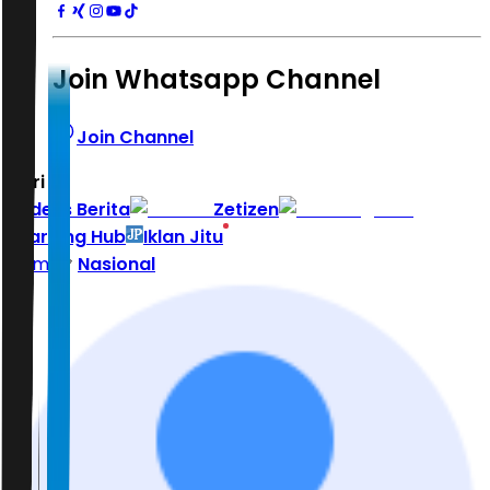
Join Whatsapp Channel
Join Channel
Hari ini
|
Indeks Berita
Zetizen
Learning Hub
Iklan Jitu
Home
Nasional