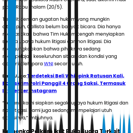
pada Rabu malam (20/5).
Terkait dengan gugatan hukum yang mungkin
ditempuh, Callista belum banyak bicara. Dia hanya
memastikan bahwa Tim Hukum tengah menyiapkan
segala upaya hukum litigasi dan non litigasi. Dia
mengungkapkan bahwa pihaknya sedang
mempelajari keseluruhan situasi dan kondisi yang
dialami oleh para
WNI
secara utuh.
Terdeteksi Beli Whippink Ratusan Kali,
Baca Juga:
Bareskrim Polri Panggil 4 Orang Saksi, Termasuk
Influencer Instagram
”Sedang kami siapkan segala upaya hukum litigasi dan
non litigasi. Kami juga sedang mempelajari utuh
situasinya,” imbuhnya.
Kemenko Polkam Ikut Buka Suara Terkait