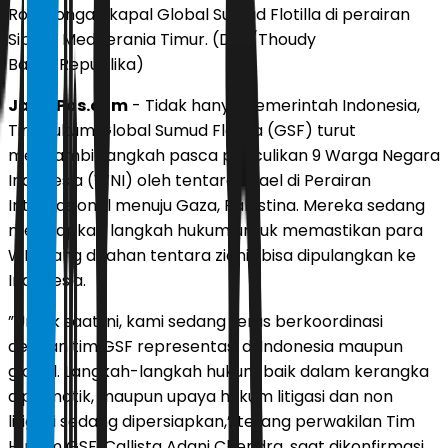
Rombongan kapal Global Sumud Flotilla di perairan
Siprus, Mediterania Timur. (Dok/Thoudy
Badai/Republika)
JawaPos.com
- Tidak hanya pemerintah Indonesia,
Tim Hukum Global Sumud Flotilla (GSF) turut
mengambil langkah pasca penculikan 9 Warga Negara
Indonesia (WNI) oleh tentara Israel di Perairan
Internasional menuju Gaza, Palestina. Mereka sedang
menyiapkan langkah hukum untuk memastikan para
WNI yang ditahan tentara zionis bisa dipulangkan ke
Indonesia.
”Untuk saat ini, kami sedang terus berkoordinasi
dengan tim GSF representasi di Indonesia maupun
global. Langkah-langkah hukum baik dalam kerangka
diplomatik, maupun upaya hukum litigasi dan non
litigasi sedang dipersiapkan,” terang perwakilan Tim
Hukum GSF, Callista Adani Chendra, saat dikonfirmasi