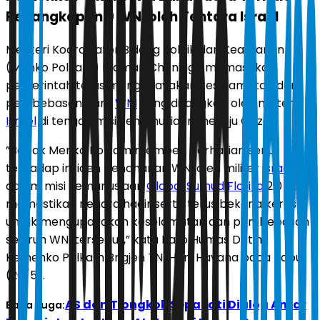
Penangkapan 9 WNI oleh Tentara Israel
Menteri Koordinator Bidang Politik dan Keamanan
(Menko Polkam) Djamari Chaniago memastikan,
pemerintah terus mengupayakan keselamatan dan
pembebasan para
WNI
yang ditangkap oleh militer
Israel
di tengah misi kemanusiaan menuju Gaza.
”Bapak Menko Polkam memberi perhatian serius
terhadap insiden penahanan WNI oleh militer
Israel
dalam misi kemanusiaan
Global Sumud Flotilla
2.0 dan
memastikan negara hadir serta terus bekerja keras
untuk mengupayakan keselamatan dan pembebasan
seluruh WNI tersebut,” kata Karo Humas Datin
Kemenko Polkam Brigjen TNI Honi Havana pada Rabu
(20/5).
AS dan Tiongkok Sepakati Dialog Antar
Baca Juga: