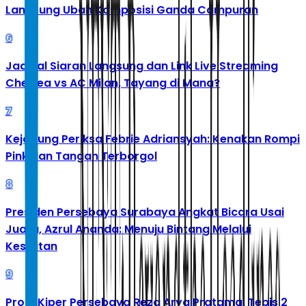
Langsung Ubah Komposisi Ganda Campuran
6
Jadwal Siaran Langsung dan Link Live Streaming
Chelsea vs AC Milan, Tayang di Mana?
7
Kejagung Periksa Febrie Adriansyah: Kenakan Rompi
Pink dan Tangan Terborgol
8
Presiden Persebaya Surabaya Angkat Bicara Usai
Juara, Azrul Ananda: Menuju Bintang Melalui
Kesulitan
9
Profil Kiper Persebaya Reza Arya Pratama, Tepis 2