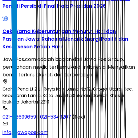
Penalti Persib di Final Piala Presiden 2026
10
Cek Warna Keberuntungan Menurut Hari dan
Pasaran Jawa: Rahasia Menarik Energi Positif dan
Kesuksesan Setiap Hari!
JawaPos.com adalah bagian dari Jawa Pos Group,
perusahaan media terkemuka di Indonesia. Menyajikan
berita terkini, akurat, dan terpercaya.
Graha Pena Lt.2 Jl. Raya Kby. Lama No.12, Grogol Utara, Kec.
Kebayoran Lama, Kota Jakarta Selatan, Daerah Khusus
Ibukota Jakarta 12210
021-53699659
|
021-5349207
(Fax)
info@jawapos.com