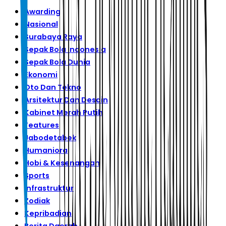
Awarding
Nasional
Surabaya Raya
Sepak Bola Indonesia
Sepak Bola Dunia
Ekonomi
Oto Dan Tekno
Arsitektur Dan Desain
Kabinet Merah Putih
Features
Jabodetabek
Humaniora
Hobi & Kesenangan
Sports
Infrastruktur
Zodiak
Kepribadian
Berita Daerah