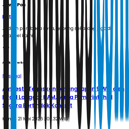
Jawa Pos
Ikuti
Jadilah pembaca setia, gabung sekarang juga di
channel kami!
Artikel Terkait
Nasional
Amnesty Tegaskan Penangkapan 9 WNI oleh
Israel Langgar HAM, Minta Pemerintah RI
Segera Bertindak Konkret
Kamis, 21 Mei 2026 | 02.32 WIB