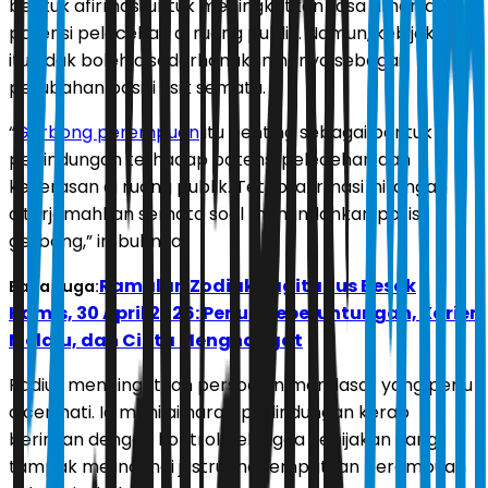
bentuk afirmasi untuk meningkatkan rasa aman dari
potensi pelecehan di ruang publik. Namun, kebijakan
itu tidak boleh disederhanakan hanya sebagai
perubahan posisi fisik semata.
“
Gerbong perempuan
itu penting sebagai bentuk
perlindungan terhadap potensi pelecehan dan
kekerasan di ruang publik. Tetapi afirmasi ini jangan
diterjemahkan semata soal memindahkan posisi
gerbong,” imbuhnya.
Ramalan Zodiak Sagitarius Besok
Baca Juga:
Kamis, 30 April 2026: Penuh Keberuntungan, Karier
Melaju, dan Cinta Menghangat
Radius mengingatkan persoalan mendasar yang perlu
dicermati. Ia menilai narasi perlindungan kerap
beririsan dengan kontrol, sehingga kebijakan yang
tampak melindungi justru menempatkan perempuan