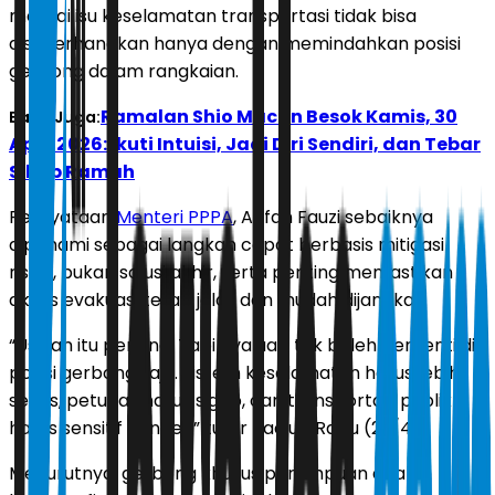
menilai isu keselamatan transportasi tidak bisa
disederhanakan hanya dengan memindahkan posisi
gerbong dalam rangkaian.
Ramalan Shio Macan Besok Kamis, 30
Baca Juga:
April 2026: Ikuti Intuisi, Jadi Diri Sendiri, dan Tebar
Sikap Ramah
Pernyataan
Menteri PPPA
, Arifah Fauzi sebaiknya
dipahami sebagai langkah cepat berbasis mitigasi
risiko, bukan solusi akhir, serta penting memastikan
akses evakuasi tetap jelas dan mudah dijangkau.
“Usulan itu penting. Tapi evaluasi tak boleh berhenti di
posisi gerbong saja. Sistem keselamatan harus lebih
serius, petugas harus sigap, dan transportasi publik
harus sensitif gender,” tutur Radius, Rabu (29/4).
Menurutnya, gerbong khusus perempuan adalah