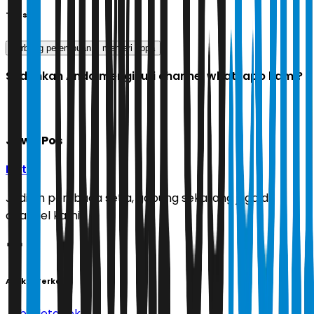
Tags
gerbong perempuan
menteri pppa
Sudahkah Anda mengikuti channel whatsapp kami?
Jawa Pos
Ikuti
Jadilah pembaca setia, gabung sekarang juga di
channel kami!
Artikel Terkait
Jabodetabek