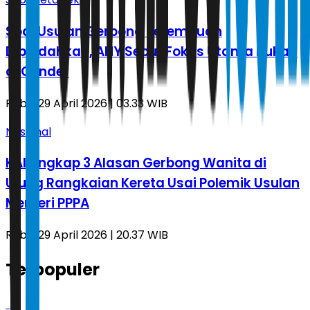
Soal Usulan Gerbong Perempuan
Dipindahkan, AHY Sebut Fokus Utama Bukan
di Gender
Rabu, 29 April 2026 | 03.33 WIB
Nasional
KAI Ungkap 3 Alasan Gerbong Wanita di
Ujung Rangkaian Kereta Usai Polemik Usulan
Menteri PPPA
Rabu, 29 April 2026 | 20.37 WIB
Terpopuler
1