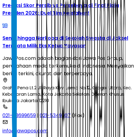
Prediksi Skor Persib vs Persebaya di Final Piala
Presiden 2026: Duel Tim Kelelahan!
10
Senpi hingga Narkoba di Sekolah Swasta di Jaksel
Ternyata Milik Eks Ketua Yayasan
JawaPos.com adalah bagian dari Jawa Pos Group,
perusahaan media terkemuka di Indonesia. Menyajikan
berita terkini, akurat, dan terpercaya.
Graha Pena Lt.2 Jl. Raya Kby. Lama No.12, Grogol Utara, Kec.
Kebayoran Lama, Kota Jakarta Selatan, Daerah Khusus
Ibukota Jakarta 12210
021-53699659
|
021-5349207
(Fax)
info@jawapos.com