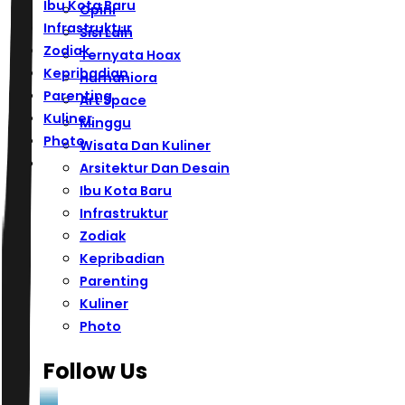
Ibu Kota Baru
Opini
Infrastruktur
Sisi Lain
Zodiak
Ternyata Hoax
Kepribadian
Humaniora
Parenting
Art Space
Kuliner
Minggu
Photo
Wisata Dan Kuliner
Arsitektur Dan Desain
Ibu Kota Baru
Infrastruktur
Zodiak
Kepribadian
Parenting
Kuliner
Photo
Follow Us