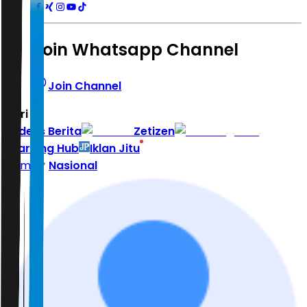
Join Whatsapp Channel
Join Channel
Hari ini
|
Indeks Berita
Zetizen
Learning Hub
Iklan Jitu
Home
Nasional