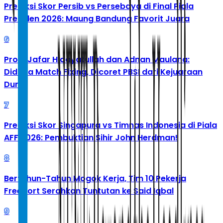
Prediksi Skor Persib vs Persebaya di Final Piala
Presiden 2026: Maung Bandung Favorit Juara
6
Profil Jafar Hidayatullah dan Adnan Maulana:
Diduga Match Fixing, Dicoret PBSI dari Kejuaraan
Dunia
7
Prediksi Skor Singapura vs Timnas Indonesia di Piala
AFF 2026: Pembuktian Sihir John Herdman!
8
Bertahun-Tahun Mogok Kerja, Tim 10 Pekerja
Freeport Serahkan Tuntutan ke Said Iqbal
9