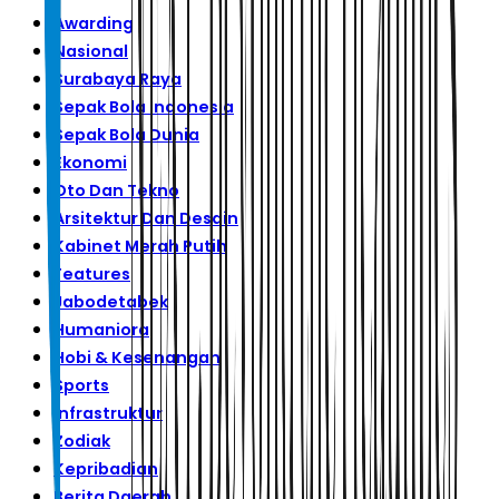
Awarding
Nasional
Surabaya Raya
Sepak Bola Indonesia
Sepak Bola Dunia
Ekonomi
Oto Dan Tekno
Arsitektur Dan Desain
Kabinet Merah Putih
Features
Jabodetabek
Humaniora
Hobi & Kesenangan
Sports
Infrastruktur
Zodiak
Kepribadian
Berita Daerah