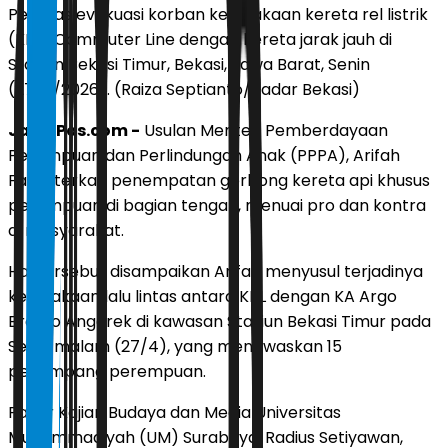
Petugas evakuasi korban kecelakaan kereta rel listrik
(KRL) Commuter Line dengan kereta jarak jauh di
Stasiun Bekasi Timur, Bekasi, Jawa Barat, Senin
(27/4/2026). (Raiza Septianto/Radar Bekasi)
JawaPos.com -
Usulan Menteri Pemberdayaan
Perempuan dan Perlindungan Anak (PPPA), Arifah
Fauzi, terkait penempatan gerbong kereta api khusus
perempuan di bagian tengah, menuai pro dan kontra
di masyarakat.
Hal tersebut disampaikan Arifah menyusul terjadinya
kecelakaan lalu lintas antara KRL dengan KA Argo
Bromo Anggrek di kawasan Stasiun Bekasi Timur pada
Senin malam (27/4), yang menewaskan 15
penumpang perempuan.
Pakar Kajian Budaya dan Media Universitas
Muhammadiyah (UM) Surabaya, Radius Setiyawan,