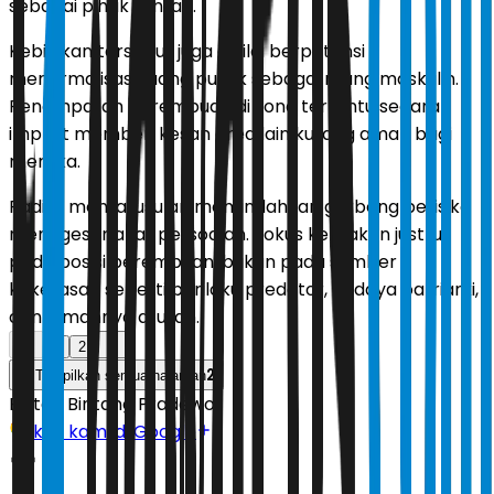
sebagai pihak rentan.
Kebijakan tersebut juga dinilai berpotensi
menormalisasi ruang publik sebagai ruang maskulin.
Penempatan perempuan di zona tertentu secara
implisit memberi kesan area lain kurang aman bagi
mereka.
Radius menilai usulan memindahkan gerbong berisiko
menggeser akar persoalan. Fokus kebijakan justru
pada posisi perempuan, bukan pada sumber
kekerasan seperti perilaku predator, budaya patriarki,
dan lemahnya aturan.
1
2
2
Tampilkan semua halaman
Editor:
Bintang Pradewo
Ikuti kami di Google