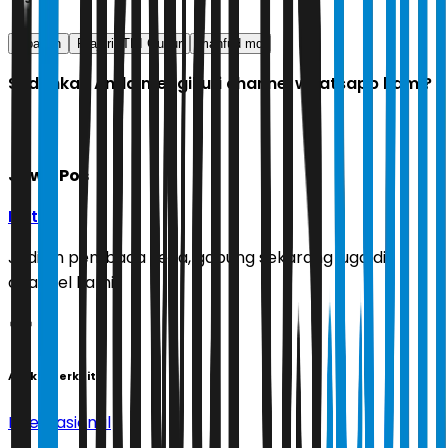
lebanon
Prajurit TNI Gugur
mahfud md
Sudahkah Anda mengikuti channel whatsapp kami?
Jawa Pos
Ikuti
Jadilah pembaca setia, gabung sekarang juga di
channel kami!
Artikel Terkait
Internasional