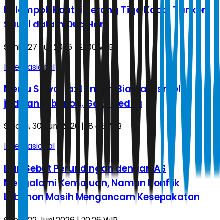
Kelompok Houthi Serang Tiga Kapal Tanker
Saudi dalam Dua Hari
Senin, 27 Juli 2026 | 21.00 WIB
Internasional
Menlu Slovakia: Jangan Biarkan Israel
jadikan Lebanon, Gaza Kedua
Selasa, 30 Juni 2026 | 18.45 WIB
Internasional
Iran Sebut Perundingan dengan AS
Mengalami Kemajuan, Namun Konflik
Lebanon Masih Mengancam Kesepakatan
Senin, 22 Juni 2026 | 20.26 WIB