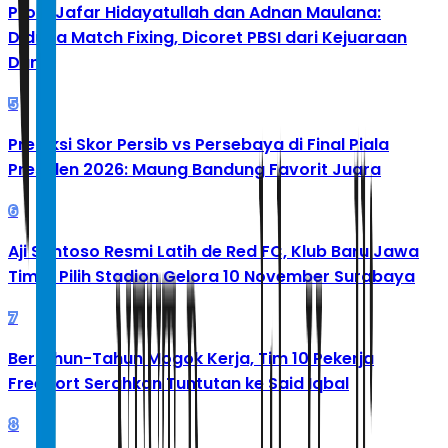
Profil Jafar Hidayatullah dan Adnan Maulana:
Diduga Match Fixing, Dicoret PBSI dari Kejuaraan
Dunia
5
Prediksi Skor Persib vs Persebaya di Final Piala
Presiden 2026: Maung Bandung Favorit Juara
6
Aji Santoso Resmi Latih de Red FC, Klub Baru Jawa
Timur Pilih Stadion Gelora 10 November Surabaya
7
Bertahun-Tahun Mogok Kerja, Tim 10 Pekerja
Freeport Serahkan Tuntutan ke Said Iqbal
8