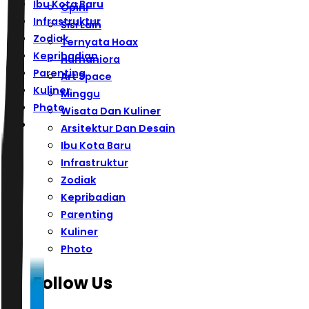
Ibu Kota Baru
Opini
Infrastruktur
Sisi Lain
Zodiak
Ternyata Hoax
Kepribadian
Humaniora
Parenting
Art Space
Kuliner
Minggu
Photo
Wisata Dan Kuliner
Arsitektur Dan Desain
Ibu Kota Baru
Infrastruktur
Zodiak
Kepribadian
Parenting
Kuliner
Photo
Follow Us