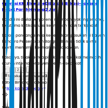
Operasi KRL Blue Line Dibatasi, Bekasi-Jakarta
Macet Parah Hingga 2 Jam
Kondisi ini dinilai berpotensi membahayakan personel,
terutama ketika situasi keamanan tidak terkendali.
Dalam pandangannya, keberadaan pasukan di bawah
bendera Perserikatan Bangsa-Bangsa tidak serta-
merta menjamin keamanan di lapangan.
Pasalnya, tidak semua pihak yang bertikai mematuhi
aturan internasional yang telah disepakati.
1
2
3
3
Tampilkan semua halaman
Editor:
Bintang Pradewo
Ikuti kami di Google
Tags