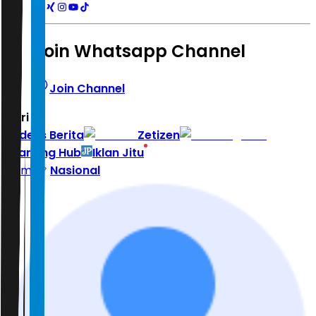
Join Whatsapp Channel
Join Channel
Hari ini
|
Indeks Berita
Zetizen
Learning Hub
Iklan Jitu
Home
Nasional