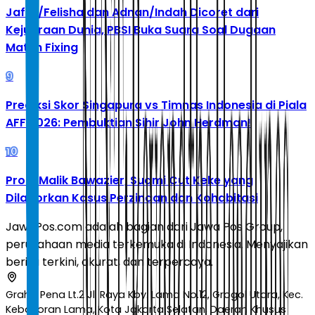
Jafar/Felisha dan Adnan/Indah Dicoret dari
Kejuaraan Dunia, PBSI Buka Suara Soal Dugaan
Match Fixing
9
Prediksi Skor Singapura vs Timnas Indonesia di Piala
AFF 2026: Pembuktian Sihir John Herdman!
10
Profil Malik Bawazier, Suami Cut Keke yang
Dilaporkan Kasus Perzinaan dan Kohabitasi
JawaPos.com adalah bagian dari Jawa Pos Group,
perusahaan media terkemuka di Indonesia. Menyajikan
berita terkini, akurat, dan terpercaya.
Graha Pena Lt.2 Jl. Raya Kby. Lama No.12, Grogol Utara, Kec.
Kebayoran Lama, Kota Jakarta Selatan, Daerah Khusus