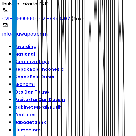
Ibukota Jakarta 12210
021-53699659
|
021-5349207
(Fax)
info@jawapos.com
Awarding
Nasional
Surabaya Raya
Sepak Bola Indonesia
Sepak Bola Dunia
Ekonomi
Oto Dan Tekno
Arsitektur Dan Desain
Kabinet Merah Putih
Features
Jabodetabek
Humaniora