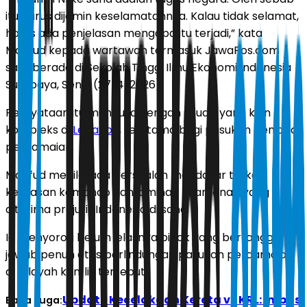
itu harus dijamin keselamatannya. Kalau tidak selamat,
harus ada penjelasan mengapa itu terjadi,” kata
Mahfud kepada wartawan termasuk JawaPos.com
saat berada di Sekolah Tinggi Ilmu Ekonomi Indonesia
Surabaya, Senin (27/4/2026).
Pernyataan itu muncul di tengah situasi yang kian
kompleks di
Lebanon
, terutama bagi pasukan penjaga
perdamaian.
Mahfud menilai ada persoalan mendasar terkait
kejelasan komando dan jaminan keamanan yang
diterima prajurit Indonesia di sana.
Ia menyoroti belum jelasnya pihak yang bertanggung
jawab penuh atas perlindungan pasukan perdamaian
di wilayah konflik tersebut.
Update Kecelakaan Kereta vs KRL: Imbas
Baca Juga: