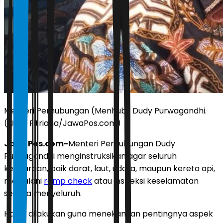
Menteri Perhubungan (Menhub) Dudy Purwagandhi.
(Nurul Fitriana/JawaPos.com)
JawaPos.com-
Menteri Perhubungan Dudy
Purwagandhi menginstruksikan agar seluruh
kendaraan, baik darat, laut, udara, maupun kereta api,
menjalani
ramp check
atau inspeksi keselamatan
secara menyeluruh.
Hal ini dilakukan guna menekankan pentingnya aspek