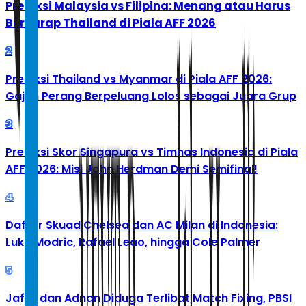
Prediksi Malaysia vs Filipina: Menang atau Harus
Berharap Thailand di Piala AFF 2026
2
Prediksi Thailand vs Myanmar di Piala AFF 2026:
Gajah Perang Berpeluang Lolos sebagai Juara Grup
3
Prediksi Skor Singapura vs Timnas Indonesia di Piala
AFF 2026: Misi John Herdman Demi Semifinal!
4
Daftar Skuad Chelsea dan AC Milan di Indonesia:
Luka Modric, Rafael Leao, hingga Cole Palmer
5
Jafar dan Adnan Diduga Terlibat Match Fixing, PBSI