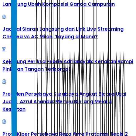
Langsung Ubah Komposisi Ganda Campuran
6
Jadwal Siaran Langsung dan Link Live Streaming
Chelsea vs AC Milan, Tayang di Mana?
7
Kejagung Periksa Febrie Adriansyah: Kenakan Rompi
Pink dan Tangan Terborgol
8
Presiden Persebaya Surabaya Angkat Bicara Usai
Juara, Azrul Ananda: Menuju Bintang Melalui
Kesulitan
9
Profil Kiper Persebaya Reza Arya Pratama, Tepis 2