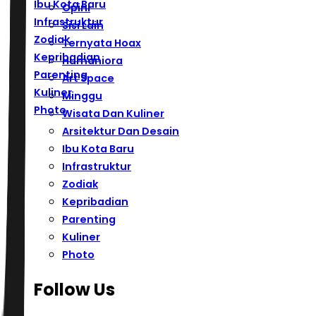
Ibu Kota Baru
Opini
Infrastruktur
Sisi Lain
Zodiak
Ternyata Hoax
Kepribadian
Humaniora
Parenting
Art Space
Kuliner
Minggu
Photo
Wisata Dan Kuliner
Arsitektur Dan Desain
Ibu Kota Baru
Infrastruktur
Zodiak
Kepribadian
Parenting
Kuliner
Photo
Follow Us