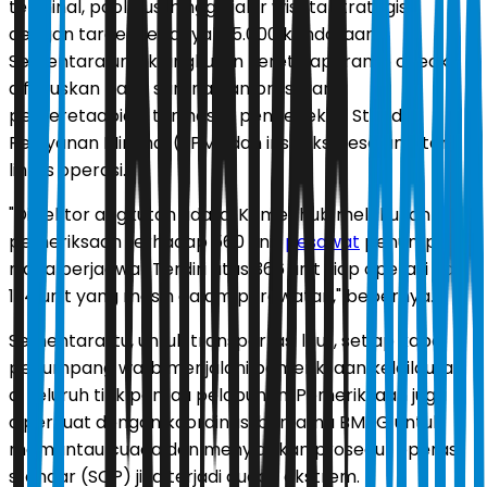
terminal, pool bus, hingga jalur wisata strategis,
dengan target sebanyak 15.000 kendaraan.
Sementara untuk angkutan kereta api, ramp check
difokuskan pada sarana dan prasarana
perkeretaapian, termasuk pengecekan Standar
Pelayanan Minimal (SPM) dan inspeksi keselamatan
lintas operasi.
"Di sektor angkutan udara, Kemenhub melakukan
pemeriksaan terhadap 560 unit
pesawat
penumpang
niaga berjadwal. Terdiri atas 366 unit siap operasi dan
194 unit yang masih dalam perawatan," bebernya.
Sementara itu, untuk transportasi laut, setiap kapal
penumpang wajib menjalani pemeriksaan kelailautan
di seluruh titik pantau pelabuhan. Pemeriksaan juga
diperkuat dengan koordinasi bersama BMKG untuk
memantau cuaca dan menyiapkan prosedur operasi
standar (SOP) jika terjadi cuaca ekstrem.