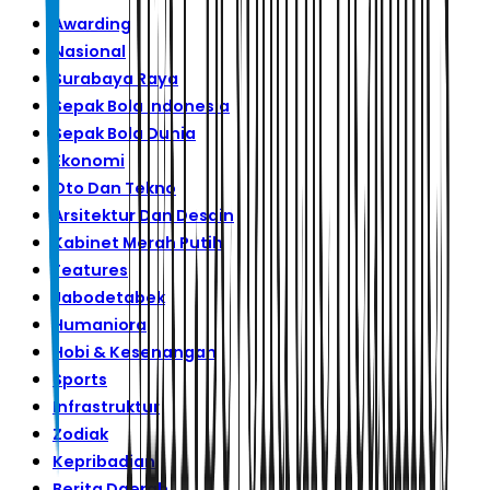
Awarding
Nasional
Surabaya Raya
Sepak Bola Indonesia
Sepak Bola Dunia
Ekonomi
Oto Dan Tekno
Arsitektur Dan Desain
Kabinet Merah Putih
Features
Jabodetabek
Humaniora
Hobi & Kesenangan
Sports
Infrastruktur
Zodiak
Kepribadian
Berita Daerah