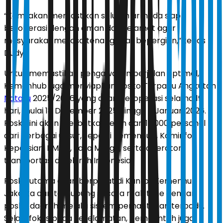
“Kami akan memastikan seluruh armada siap
beroperasi dengan aman dan selamat agar
masyarakat merasa tenang saat bepergian,” tegas
Dudy.
Untuk memastikan pengawasan berjalan optimal,
Kemenhub juga menyiapkan Posko Terpadu Angkutan
Nataru
2025/2026 yang akan beroperasi selama 19
hari, mulai 18 Desember 2025 hingga 5 Januari 2026.
Posko ini akan melibatkan lebih dari 12.000 personel
dari berbagai unsur, seperti Kemenhub, Kominfo,
Kepolisian, BMKG, Jasa Marga, serta operator
transportasi di seluruh Indonesia.
Posko utama akan berpusat di Kantor Kemenhub
Jakarta dan terhubung secara real-time dengan
posko daerah melalui sistem pemantauan terpadu.
Selain fokus pada keselamatan, pemerintah juga