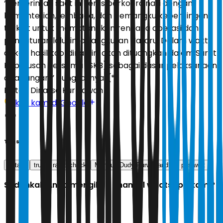
“Pemerintah saat ini terus berkoordinasi dengan
kementerian, lembaga, dan pemangku kepentingan
terkait untuk mematangkan rencana operasi dan
pengaturan lalu lintas angkutan Nataru. Dalam waktu
dekat, hasil koordinasi ini akan dituangkan dalam Surat
Keputusan Bersama (SKB) sebagai dasar pelaksanaan
di lapangan,” pungkasnya. (*)
Editor:
Dinarsa Kurniawan
Ikuti kami di Google
Tags
nataru
truk
ramp check
Menhub Dudy Purwagandhi
pesawat
Sudahkah Anda mengikuti channel whatsapp kami?