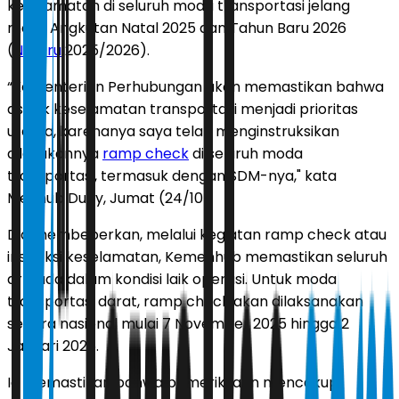
keselamatan di seluruh moda transportasi jelang
masa Angkutan Natal 2025 dan Tahun Baru 2026
(
Nataru
2025/2026).
“Kementerian Perhubungan akan memastikan bahwa
aspek keselamatan transportasi menjadi prioritas
utama, karenanya saya telah menginstruksikan
dilakukannya
ramp check
di seluruh moda
transportasi, termasuk dengan SDM-nya," kata
Menhub Dudy, Jumat (24/10).
Dia membeberkan, melalui kegiatan ramp check atau
inspeksi keselamatan, Kemenhub memastikan seluruh
armada dalam kondisi laik operasi. Untuk moda
transportasi darat, ramp check akan dilaksanakan
secara nasional mulai 7 November 2025 hingga 2
Januari 2026.
Ia memastikan bahwa pemeriksaan mencakup