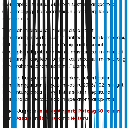
menyiapkan stimulus ekonomi sektor transportasi
untuk menjaga keterjangkauan biaya perjalanan
masyarakat.
"Langkah ini dilakukan melalui diskon tarif
penerbangan serta insentif tarif bagi moda kereta api,
laut, dan penyeberangan. Kebijakan tersebut
diharapkan dapat membantu masyarakat menikmati
perjalanan yang lebih terjangkau sekaligus mendorong
pergerakan ekonomi nasional," ujarnya.
Menhub Dudy juga menambahkan, keberhasilan
penyelenggaraan angkutan Nataru 2025/2026 sangat
bergantung pada sinergi lintas sektor, kepatuhan
masyarakat, serta kesiapan operator transportasi.
Baca Juga:
InJourney Airports Potong 50 Persen
Tarif Jasa Bandara selama Nataru