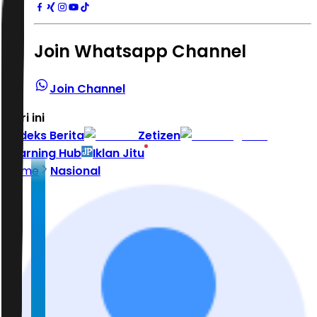
Join Whatsapp Channel
Join Channel
Hari ini
|
Indeks Berita
Zetizen
Learning Hub
Iklan Jitu
Home
Nasional