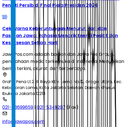
Penalti Persib di Final Piala Presiden 2026
10
Cek Warna Keberuntungan Menurut Hari dan
Pasaran Jawa: Rahasia Menarik Energi Positif dan
Kesuksesan Setiap Hari!
JawaPos.com adalah bagian dari Jawa Pos Group,
perusahaan media terkemuka di Indonesia. Menyajikan
berita terkini, akurat, dan terpercaya.
Graha Pena Lt.2 Jl. Raya Kby. Lama No.12, Grogol Utara, Kec.
Kebayoran Lama, Kota Jakarta Selatan, Daerah Khusus
Ibukota Jakarta 12210
021-53699659
|
021-5349207
(Fax)
info@jawapos.com