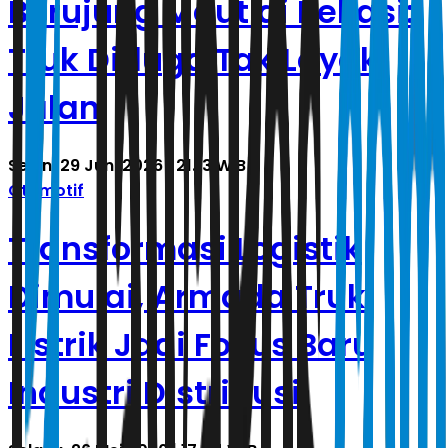
Berujung Maut di Bekasi:
Truk Diduga Tak Layak
Jalan
Senin, 29 Juni 2026 | 21.13 WIB
Otomotif
Transformasi Logistik
Dimulai, Armada Truk
Listrik Jadi Fokus Baru
Industri Distribusi