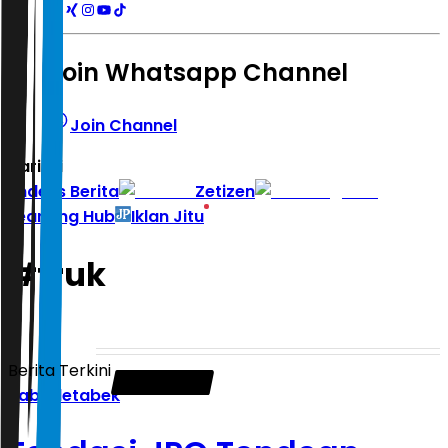
Join Whatsapp Channel
Join Channel
Hari ini
|
Indeks Berita
Zetizen
Learning Hub
Iklan Jitu
#
truk
Berita Terkini
Jabodetabek