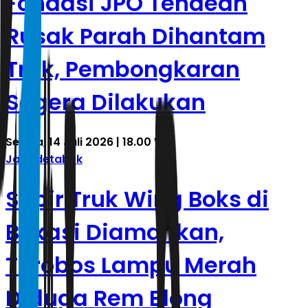
Fondasi JPO Tendean
Rusak Parah Dihantam
Truk, Pembongkaran
Segera Dilakukan
Selasa, 14 Juli 2026 | 18.00 WIB
Jabodetabek
Sopir Truk Wing Boks di
Bekasi Diamankan,
Terobos Lampu Merah
Diduga Rem Blong