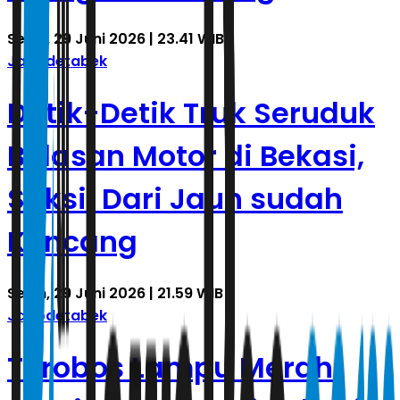
Senin, 29 Juni 2026 | 23.41 WIB
Jabodetabek
Detik-Detik Truk Seruduk
Belasan Motor di Bekasi,
Saksi: Dari Jauh sudah
Kencang
Senin, 29 Juni 2026 | 21.59 WIB
Jabodetabek
Terobos Lampu Merah