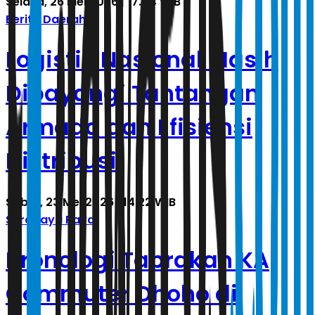
Selasa, 26 Mei 2026 | 17.04 WIB
Berita Daerah
Logistik Nasional Masih
Dibayangi Tantangan
Armada dan Efisiensi
Distribusi
Sabtu, 23 Mei 2026 | 14.22 WIB
Surabaya Raya
Kronologi Tabrakan KA
Commuter Dhoho di