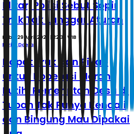
Blitar, Polisi Sebut Sopir
Truk Tak Langgar Aturan
Rabu, 29 April 2026 | 22.32 WIB
Berita Daerah
Dapat Truk dan Pikap
untuk Koperasi Merah
Putih, Pemerintah Desa di
Tuban Tak Punya Kendali
dan Bingung Mau Dipakai
Apa