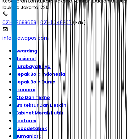
Kebayoran Lama, Kota Jakarta Selatan, Daerah Khusus
Ibukota Jakarta 12210
021-53699659
|
021-5349207
(Fax)
info@jawapos.com
Awarding
Nasional
Surabaya Raya
Sepak Bola Indonesia
Sepak Bola Dunia
Ekonomi
Oto Dan Tekno
Arsitektur Dan Desain
Kabinet Merah Putih
Features
Jabodetabek
Humaniora