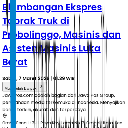
Blambangan Ekspres
Tabrak Truk di
Probolinggo, Masinis dan
Asisten Masinis Luka
Berat
Sabtu, 7 Maret 2026 | 01.39 WIB
Muat Lebih Banyak
JawaPos.com adalah bagian dari Jawa Pos Group,
perusahaan media terkemuka di Indonesia. Menyajikan
berita terkini, akurat, dan terpercaya.
Graha Pena Lt.2 Jl. Raya Kby. Lama No.12, Grogol Utara, Kec.