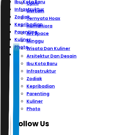
Ibu Kota Baru
Opini
Infrastruktur
Sisi Lain
Zodiak
Ternyata Hoax
Kepribadian
Humaniora
Parenting
Art Space
Kuliner
Minggu
Photo
Wisata Dan Kuliner
Arsitektur Dan Desain
Ibu Kota Baru
Infrastruktur
Zodiak
Kepribadian
Parenting
Kuliner
Photo
Follow Us