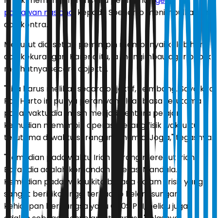
Ia tak memungkiri, rencana pemberian
gelar
pahlawan nasional
kepada Soeharto menimbulkan pro
dan kontra.
Menurut dia, setiap pemimpin mempunyai kelebihan
dan kekurangan. Karena itu, ia mengimbau agar publik
melihatnya secara objektif.
"Kita harus melihat secara objektif, seimbang. Saya kira
Pak Harto ini punya peran yang luar biasa terutama
pada waktu dia masih menjadi tentara pelajar,
kemudian memimpin operasi perang fisik waktu itu
terutama di waktu serangan umum di Jogja," tegasnya.
"Kemudian pada waktu Irian perang merebut Irian
Barat dia adalah komandan operasi Mandala.
Kemudian pada waktu kita berada dalam krisis yang
sangat berisiko tinggi terhadap kelangsungan
kehidupan berbangsa yaitu G30S PKI, beliau juga