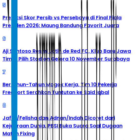
5
Prediksi Skor Persib vs Persebaya di Final Piala
Presiden 2026: Maung Bandung Favorit Juara
6
Aji Santoso Resmi Latih de Red FC, Klub Baru Jawa
Timur Pilih Stadion Gelora 10 November Surabaya
7
Bertahun-Tahun Mogok Kerja, Tim 10 Pekerja
Freeport Serahkan Tuntutan ke Said Iqbal
8
Jafar/Felisha dan Adnan/Indah Dicoret dari
Kejuaraan Dunia, PBSI Buka Suara Soal Dugaan
Match Fixing