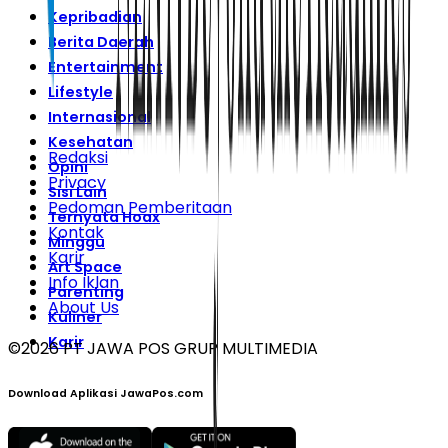
Kepribadian
Berita Daerah
Entertainment
Lifestyle
Internasional
Kesehatan
Redaksi
Opini
Privacy
Sisi Lain
Pedoman Pemberitaan
Ternyata Hoax
Kontak
Minggu
Karir
Art Space
Info Iklan
Parenting
About Us
Kuliner
Karir
©
2026
PT JAWA POS GRUP MULTIMEDIA
Download Aplikasi JawaPos.com