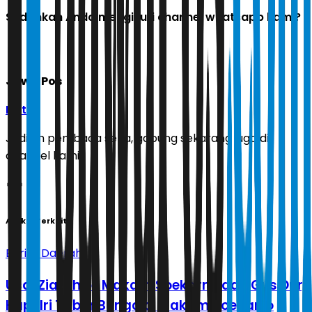
Sudahkah Anda mengikuti channel whatsapp kami?
Jawa Pos
Ikuti
Jadilah pembaca setia, gabung sekarang juga di
channel kami!
Artikel Terkait
Berita Daerah
Usai Ziarah ke Makam Soekarno dan Gus Dur,
Kapolri Tabur Bunga di Makam Soeharto