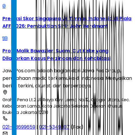
9
Prediksi Skor Singapura vs Timnas Indonesia di Piala
AFF 2026: Pembuktian Sihir John Herdman!
10
Profil Malik Bawazier, Suami Cut Keke yang
Dilaporkan Kasus Perzinaan dan Kohabitasi
JawaPos.com adalah bagian dari Jawa Pos Group,
perusahaan media terkemuka di Indonesia. Menyajikan
berita terkini, akurat, dan terpercaya.
Graha Pena Lt.2 Jl. Raya Kby. Lama No.12, Grogol Utara, Kec.
Kebayoran Lama, Kota Jakarta Selatan, Daerah Khusus
Ibukota Jakarta 12210
021-53699659
|
021-5349207
(Fax)