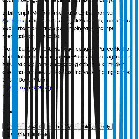
adalah sebagai penyelamat bangsa," jelasnya.
Lebih lanjut, Muhadjir menganalogikan bahwa
Soekarno
merupakan penggali Pancasila, sementara
Soeharto merupakan pemimpin yang mampu
menegakkan Pancasila.
"Kalau Bung Karno itu sebagai penggali Pancasila, Pak
Harto lah yang menegakkan Pancasila sebagai satu-
satunya asas sampai sekarang akhirnya kemudian
diterima oleh seluruh bangsa Indonesia," pungkasnya.
Editor:
Bayu Putra
Ikuti kami di Google
Tags
soeharto
soekarno
muhammadiyah
muhadjir effendy
gelar pahlawan nasional