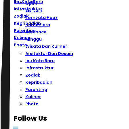
Ibu Kota Baru
Opini
Infrastruktur
Sisi Lain
Zodiak
Ternyata Hoax
Kepribadian
Humaniora
Parenting
Art Space
Kuliner
Minggu
Photo
Wisata Dan Kuliner
Arsitektur Dan Desain
Ibu Kota Baru
Infrastruktur
Zodiak
Kepribadian
Parenting
Kuliner
Photo
Follow Us