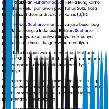
sudah dilakukan
Muhammadiyah
ketika Bung Karno
mau diberi gelar pahlawan pada tahun 2012," kata
Muhadjir saat ditemui di Jakarta, Kamis (6/11).
Ia menyebut,
Soeharto
mempunyai jasa besar bagi
perjalanan bangsa Indonesia. Bahkan,
Soeharto
pernah menyatakan bahwa dirinya mempunyai
pengalaman khusus dengan Muhammadiyah.
"Pak Harto itu pada waktu menyambut Muktamar
tahun 1985 di Banda Aceh, itu terang-terangan beliau
menyampaikan adalah bibit Muhammadiyah,"
tegasnya.
"Sebagaimana juga Bung Karno. Bung Karno itu juga
kader Muhammadiyah, karena pernah menjadi Ketua
Majelis Pengajaran di Bengkulu, waktu beliau itu
pengasingan," sambungnya.