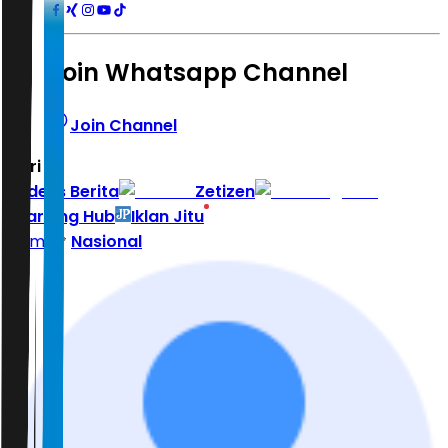
Join Whatsapp Channel
Join Channel
Hari ini
|
Indeks Berita
Zetizen
Learning Hub
Iklan Jitu
Home
Nasional