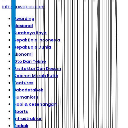
info@jawapos.com
Awarding
Nasional
Surabaya Raya
Sepak Bola Indonesia
Sepak Bola Dunia
Ekonomi
Oto Dan Tekno
Arsitektur Dan Desain
Kabinet Merah Putih
Features
Jabodetabek
Humaniora
Hobi & Kesenangan
Sports
Infrastruktur
Zodiak