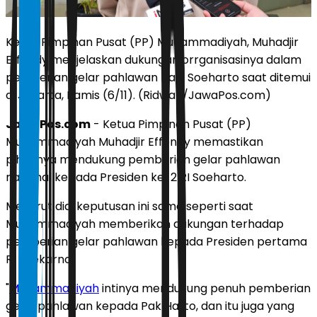
Ketua Pimpinan Pusat (PP) Muhammadiyah, Muhadjir
Effendy menjelaskan dukungan orrganisasinya dalam
pemberian gelar pahlawan bagi Soeharto saat ditemui
di Jakarta, Kamis (6/11). (Ridwan/JawaPos.com)
JawaPos.com
- Ketua Pimpinan Pusat (PP)
Muhammadiyah Muhadjir Effendy memastikan
pihaknya mendukung pemberian gelar pahlawan
nasional kepada Presiden ke-2 RI Soeharto.
Menurut dia, keputusan ini sama seperti saat
Muhammadiyah memberikan dukungan terhadap
pemberian gelar pahlawan kepada Presiden pertama
RI Soekarno.
"
Muhammadiyah
intinya mendukung penuh pemberian
gelar pahlawan kepada Pak Harto, dan itu juga yang