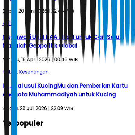
Sabtu, 20 Juni 2026 | 22.46 WIB
Politik
Megawati Usul KAA Jilid II untuk Cari Solusi
Masalah Geopolitik Global
Minggu, 19 April 2026 | 00.46 WIB
Hobi & Kesenangan
Ini Asal usul KucingMu dan Pemberian Kartu
Anggota Muhammadiyah untuk Kucing
Selasa, 28 Juli 2026 | 22.09 WIB
Terpopuler