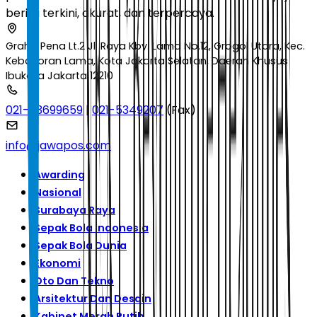
berita terkini, akurat, dan terpercaya.
Graha Pena Lt.2 Jl. Raya Kby. Lama No.12, Grogol Utara, Kec.
Kebayoran Lama, Kota Jakarta Selatan, Daerah Khusus
Ibukota Jakarta 12210
021-53699659
|
021-5349207
(Fax)
info@jawapos.com
Awarding
Nasional
Surabaya Raya
Sepak Bola Indonesia
Sepak Bola Dunia
Ekonomi
Oto Dan Tekno
Arsitektur Dan Desain
Kabinet Merah Putih