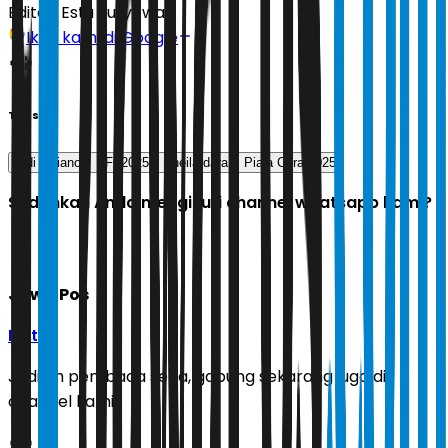
Editor:
Estu Suryowati
Ikuti kami di Google
Tags
vidi aldiano
FFI 2025
sheila dara
Piala Citra 2025
Sudahkah Anda mengikuti channel whatsapp kami?
Jawa Pos
Ikuti
Jadilah pembaca setia, gabung sekarang juga di
channel kami!