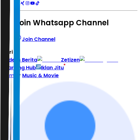
Join Whatsapp Channel
Join Channel
Hari ini
|
Indeks Berita
Zetizen
Learning Hub
Iklan Jitu
Home
Music & Movie