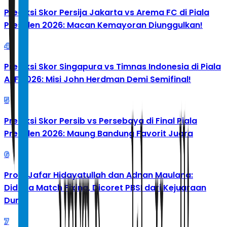
Prediksi Skor Persija Jakarta vs Arema FC di Piala
Presiden 2026: Macan Kemayoran Diunggulkan!
4
Prediksi Skor Singapura vs Timnas Indonesia di Piala
AFF 2026: Misi John Herdman Demi Semifinal!
5
Prediksi Skor Persib vs Persebaya di Final Piala
Presiden 2026: Maung Bandung Favorit Juara
6
Profil Jafar Hidayatullah dan Adnan Maulana:
Diduga Match Fixing, Dicoret PBSI dari Kejuaraan
Dunia
7