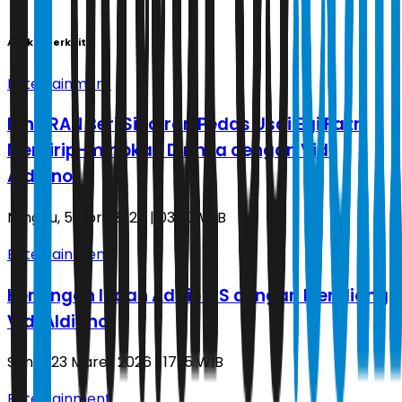
Artikel Terkait
Entertainment
Nino RAN Beri Sindiran Pedas Usai Egi Fazri
Memirip-miripkan Dirinya dengan Vidi
Aldiano
Minggu, 5 April 2026 | 03.57 WIB
Entertainment
Kenangan Indah Addie MS dengan Mendiang
Vidi Aldiano
Senin, 23 Maret 2026 | 17.15 WIB
Entertainment