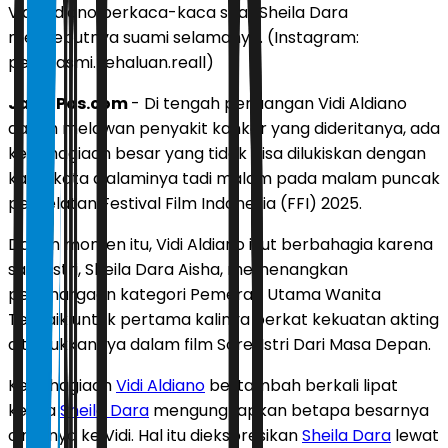
Vidi Aldiano berkaca-kaca saat Sheila Dara
menyebutnya suami selamanya. (Instagram:
pembasmi.kehaluan.reall)
JawaPos.com
- Di tengah perjuangan Vidi Aldiano
dalam melawan penyakit kanker yang dideritanya, ada
kebahagiaan besar yang tidak bisa dilukiskan dengan
kata-kata dialaminya tadi malam pada malam puncak
perhelatan Festival Film Indonesia (FFI) 2025.
Dalam momen itu, Vidi Aldiano ikut berbahagia karena
sang istri, Sheila Dara Aisha, memenangkan
penghargaan kategori Pemeran Utama Wanita
Terbaik untuk pertama kalinya berkat kekuatan akting
ditunjukkannya dalam film Sore: Istri Dari Masa Depan.
Kebahagiaan
Vidi Aldiano
bertambah berkali lipat
ketika
Sheila Dara
mengungkapkan betapa besarnya
cintanya ke Vidi. Hal itu diekspresikan
Sheila Dara
lewat