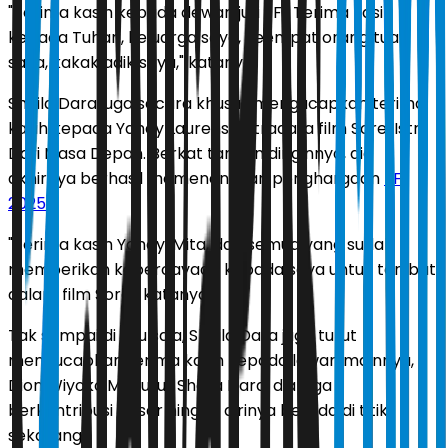
"Terima kasih kepada dewan juri FFI. Terima kasih
kepada Tuhan, keluarga saya, keempat orang tua
saya, kakak adik saya," katanya.
Sheila Dara juga secara khusus mengucapkan terima
kasih kepada Yandy Laurens, sutradara film Sore: Istri
Dari Masa Depan. Berkat tangan dinginnya, dia
akhirnya berhasil memenangkan penghargaan
FFI
2025
.
"Terima kasih Yandy, Mita, dan semua yang sudah
memberikan kepercayaan kepada saya untuk terlibat
dalam film Sore," katanya.
Tak sampai di situ saja, Sheila Dara juga turut
mengucapkan terima kasih kepada lawan mainnya,
Dion Wiyoko.Menurut Sheila Dara, dia juga
berkontribusi besar hingga dirinya berada di titik
sekarang.