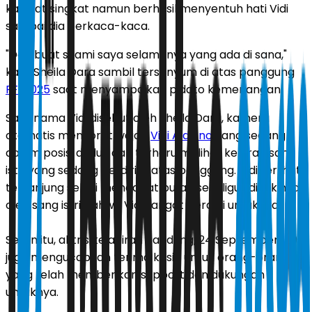
kalimat singkat namun berhasil menyentuh hati Vidi
sampai dia berkaca-kaca.
"Dan buat suami saya selamanya yang ada di sana,"
kata Sheila Dara sambil tersenyum di atas panggung
FFI 2025
saat menyampaikan pidato kemenangan.
Saat nama Vidi disebut oleh Sheila Dara, kamera
otomatis menyorot wajah
Vidi Aldiano
yang sedang
dalam posisi duduk dan terharu melihat ke arah sang
istri yang sedang berdiri di atas panggung. Vidi terlihat
tersanjung sekali mendapat pujian sekaligus diyakinkan
oleh sang istri bahwa Vidi sangat berarti untuknya.
Selain itu, aktris kelahiran Bandung, 24 September 1992,
juga mengucapkan terima kasih untuk orang-orang
yang telah memberikan support dan dukungan
untuknya.