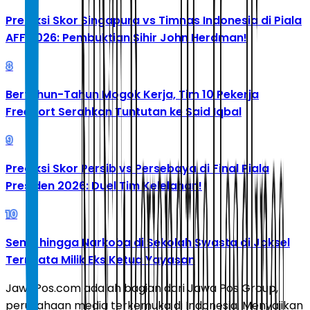
Prediksi Skor Singapura vs Timnas Indonesia di Piala
AFF 2026: Pembuktian Sihir John Herdman!
8
Bertahun-Tahun Mogok Kerja, Tim 10 Pekerja
Freeport Serahkan Tuntutan ke Said Iqbal
9
Prediksi Skor Persib vs Persebaya di Final Piala
Presiden 2026: Duel Tim Kelelahan!
10
Senpi hingga Narkoba di Sekolah Swasta di Jaksel
Ternyata Milik Eks Ketua Yayasan
JawaPos.com adalah bagian dari Jawa Pos Group,
perusahaan media terkemuka di Indonesia. Menyajikan