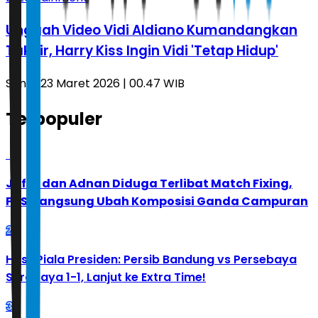
Unggah Video Vidi Aldiano Kumandangkan
Takbir, Harry Kiss Ingin Vidi 'Tetap Hidup'
Senin, 23 Maret 2026 | 00.47 WIB
Terpopuler
1
Jafar dan Adnan Diduga Terlibat Match Fixing,
PBSI Langsung Ubah Komposisi Ganda Campuran
2
Hasil Piala Presiden: Persib Bandung vs Persebaya
Surabaya 1-1, Lanjut ke Extra Time!
3