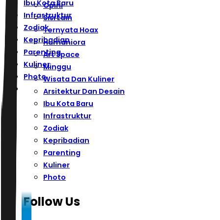
Ibu Kota Baru
Opini
Infrastruktur
Sisi Lain
Zodiak
Ternyata Hoax
Kepribadian
Humaniora
Parenting
Art Space
Kuliner
Minggu
Photo
Wisata Dan Kuliner
Arsitektur Dan Desain
Ibu Kota Baru
Infrastruktur
Zodiak
Kepribadian
Parenting
Kuliner
Photo
Follow Us