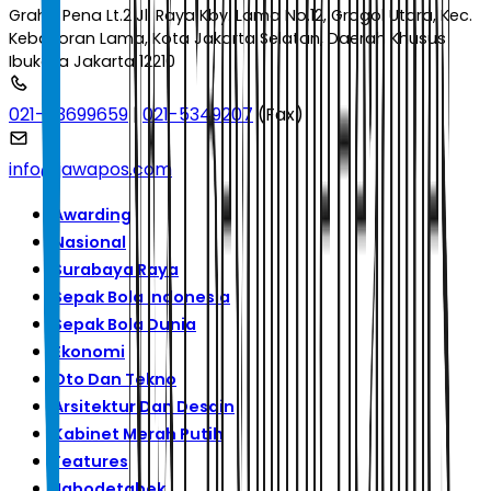
Graha Pena Lt.2 Jl. Raya Kby. Lama No.12, Grogol Utara, Kec.
Kebayoran Lama, Kota Jakarta Selatan, Daerah Khusus
Ibukota Jakarta 12210
021-53699659
|
021-5349207
(Fax)
info@jawapos.com
Awarding
Nasional
Surabaya Raya
Sepak Bola Indonesia
Sepak Bola Dunia
Ekonomi
Oto Dan Tekno
Arsitektur Dan Desain
Kabinet Merah Putih
Features
Jabodetabek