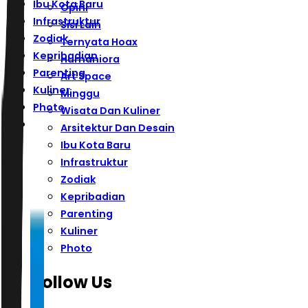
Ibu Kota Baru
Opini
Infrastruktur
Sisi Lain
Zodiak
Ternyata Hoax
Kepribadian
Humaniora
Parenting
Art Space
Kuliner
Minggu
Photo
Wisata Dan Kuliner
Arsitektur Dan Desain
Ibu Kota Baru
Infrastruktur
Zodiak
Kepribadian
Parenting
Kuliner
Photo
Follow Us