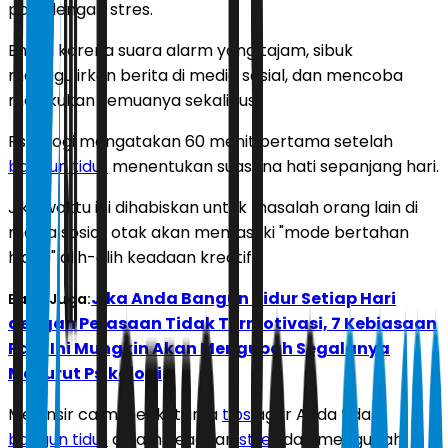
pagi dengan stres.
Entah karena suara alarm yang tajam, sibuk
menggulirkan berita di media sosial, dan mencoba
melakukan semuanya sekaligus.
Psikologi mengatakan 60 menit pertama setelah
bangun tidur
menentukan suasana hati sepanjang hari.
Jika waktu ini dihabiskan untuk masalah orang lain di
media sosial, otak akan memasuki "mode bertahan
hidup" alih-alih keadaan kreatif.
Jika Anda Bangun Tidur Setiap Hari
Baca Juga:
dengan Perasaan Tidak Termotivasi, 7 Kebiasaan
Pagi Ini Mungkin Akan Mengubah Segalanya
Menurut Psikologi
Melansir calm, berikut lima
tips
agar Anda tidak
bangun tidur
dalam keadaan
stres
dan mengubah