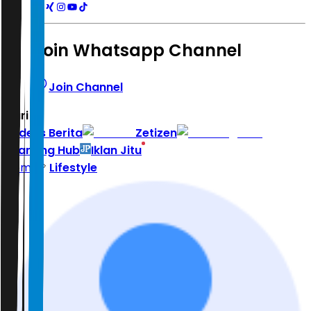
Join Whatsapp Channel
Join Channel
Hari ini
|
Indeks Berita
Zetizen
Learning Hub
Iklan Jitu
Home
Lifestyle