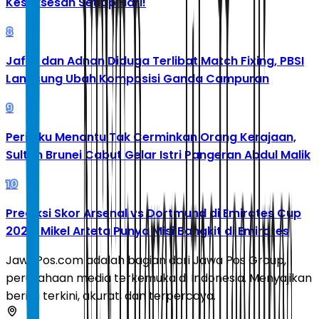
Kesuksesan Setiap Hari!
8
Jafar dan Adnan Diduga Terlibat Match Fixing, PBSI
Langsung Ubah Komposisi Ganda Campuran
9
Perilaku Menantu Tak Cerminkan Orang Kerajaan,
Sultan Brunei Cabut Gelar Istri Pangeran Abdul Malik
10
Prediksi Skor Arsenal vs Dortmund di Emirates Cup
2026: Mikel Arteta Punya Misi Bangkit di Emirates
JawaPos.com adalah bagian dari Jawa Pos Group,
perusahaan media terkemuka di Indonesia. Menyajikan
berita terkini, akurat, dan terpercaya.