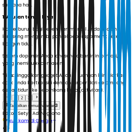
suasana hati.
1. Aturan tanpa layar
Hal terburuk bagi kesehatan mental Anda adalah
langsung mengambil ponsel beberapa menit setelah
bangun tidur.
Sistem dopamin Anda langsung dibanjiri informasi,
yang memicu kecemasan.
Tips:
tinggalkan gadget Anda di ruangan lain. Biarkan
otak Anda bertransisi dengan lancar dari gelombang
delta (tidur) ke gelombang beta (aktivitas).
1
2
3
3
Tampilkan semua halaman
Editor:
Setyo Adi Nugroho
Ikuti kami di Google