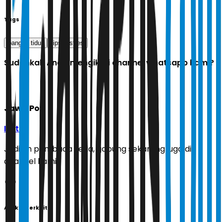
Tags
bangun tidur
tips
stres
Sudahkah Anda mengikuti channel whatsapp kami?
Jawa Pos
Ikuti
Jadilah pembaca setia, gabung sekarang juga di
channel kami!
Artikel Terkait