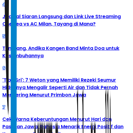
4
Jadwal Siaran Langsung dan Link Live Streaming
Chelsea vs AC Milan, Tayang di Mana?
5
Tumbang, Andika Kangen Band Minta Doa untuk
Kesembuhannya
6
'Tibo Sri': 7 Weton yang Memiliki Rezeki Seumur
Hidupnya Mengalir Seperti Air dan Tidak Pernah
Mengering Menurut Primbon Jawa
7
Cek Warna Keberuntungan Menurut Hari dan
Pasaran Jawa: Rahasia Menarik Energi Positif dan