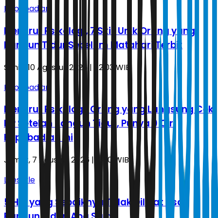
Kepribadian
Menurut Psikologi, 7 Skill Unik Orang yang
Bangun Tidur Sebelum Matahari Terbit
Senin, 10 Agustus 2026 | 02.03 WIB
Kepribadian
Menurut Psikologi, Orang yang Langsung Cek
HP Setelah Bangun Tidur, Punya 9 Ciri
Kepribadian Ini
Jumat, 7 Agustus 2026 | 11.40 WIB
Lifestyle
5 Hal yang Sebaiknya Tidak Dilihat Usai
Bangun Tidur, Apa Saja?