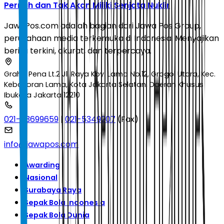
Pernah dan Tak Akan Miliki Senjata Nuklir
JawaPos.com adalah bagian dari Jawa Pos Group,
perusahaan media terkemuka di Indonesia. Menyajikan
berita terkini, akurat, dan terpercaya.
Graha Pena Lt.2 Jl. Raya Kby. Lama No.12, Grogol Utara, Kec.
Kebayoran Lama, Kota Jakarta Selatan, Daerah Khusus
Ibukota Jakarta 12210
021-53699659
|
021-5349207
(Fax)
info@jawapos.com
Awarding
Nasional
Surabaya Raya
Sepak Bola Indonesia
Sepak Bola Dunia