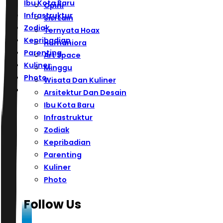
Ibu Kota Baru
Opini
Infrastruktur
Sisi Lain
Zodiak
Ternyata Hoax
Kepribadian
Humaniora
Parenting
Art Space
Kuliner
Minggu
Photo
Wisata Dan Kuliner
Arsitektur Dan Desain
Ibu Kota Baru
Infrastruktur
Zodiak
Kepribadian
Parenting
Kuliner
Photo
Follow Us