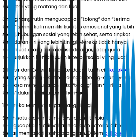
karakter yang matang dan kuat.
Orang yang rutin mengucapkan “tolong” dan “terima
kasih” sering kali memiliki kualitas emosional yang lebih
stabil, hubungan sosial yang lebih sehat, serta tingkat
kesadaran diri yang lebih tinggi. Mereka tidak hanya
membuat orang lain merasa dihargai, tetapi juga
menunjukkan kemampuan interpersonal yang kuat.
Dilansir dari Expert Editor, terdapat tujuh ciri
karakter
kuat yang sering dikaitkan dengan orang-orang yang
terbiasa menggunakan kata “tolong” dan “terima
kasih” dalam kehidupan sehari-hari.
1. Mereka Memiliki Empati yang Tinggi
Salah satu alasan utama seseorang terbiasa
mengucapkan “terima kasih” adalah karena ia benar-
benar menyadari usaha orang lain. Dalam
psikologi
, ini