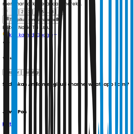
menghargai keberadaan mereka.
...
1
2
3
4
5
8
8
Tampilkan semua halaman
Editor:
Novia Tri Astuti
Ikuti kami di Google
Tags
karakter
psikologi
Sudahkah Anda mengikuti channel whatsapp kami?
Jawa Pos
Ikuti