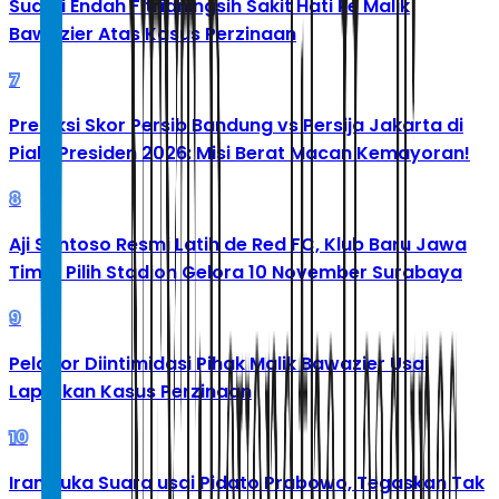
Suami Endah Fitrianingsih Sakit Hati ke Malik
Bawazier Atas Kasus Perzinaan
7
Prediksi Skor Persib Bandung vs Persija Jakarta di
Piala Presiden 2026: Misi Berat Macan Kemayoran!
8
Aji Santoso Resmi Latih de Red FC, Klub Baru Jawa
Timur Pilih Stadion Gelora 10 November Surabaya
9
Pelapor Diintimidasi Pihak Malik Bawazier Usai
Laporkan Kasus Perzinaan
10
Iran Buka Suara usai Pidato Prabowo, Tegaskan Tak