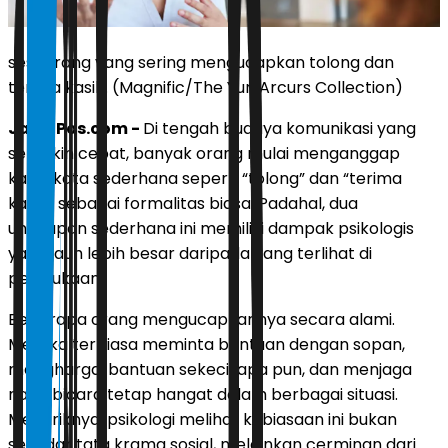
seseorang yang sering mengucapkan tolong dan
terima kasih. (Magnific/The Yuri Arcurs Collection)
JawaPos.com -
Di tengah budaya komunikasi yang
semakin cepat, banyak orang mulai menganggap
kata-kata sederhana seperti “tolong” dan “terima
kasih” sebagai formalitas biasa. Padahal, dua
ungkapan sederhana ini memiliki dampak psikologis
yang jauh lebih besar daripada yang terlihat di
permukaan.
Beberapa orang mengucapkannya secara alami.
Mereka terbiasa meminta bantuan dengan sopan,
menghargai bantuan sekecil apa pun, dan menjaga
nada bicara tetap hangat dalam berbagai situasi.
Menariknya, psikologi melihat kebiasaan ini bukan
sekadar tata krama sosial, melainkan cerminan dari