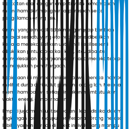
berkaitan erat dengan empati, yaitu kemampuan
memahami dan menghargai perasaan serta
pengalaman orang lain.
Orang yang empatik tidak menganggap bantuan
sebagai sesuatu yang otomatis harus diberikan
kepada mereka. Bahkan untuk hal kecil seperti
dibukakan pintu, dibuatkan kopi, atau dibantu
menyelesaikan pekerjaan sederhana, mereka tetap
menunjukkan penghargaan.
Kebiasaan ini mencerminkan bahwa mereka mampu
melihat dunia dari sudut pandang orang lain. Mereka
memahami bahwa setiap tindakan membutuhkan
waktu, energi, dan perhatian.
Empati juga membuat seseorang lebih disukai dalam
lingkungan sosial maupun profesional. Orang merasa
lebih nyaman berada di dekat individu yang mampu