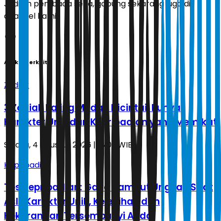
Jadilah pembaca setia, gabung sekarang juga di
channel kami!
Artikel Terkait
Zodiak
3 Zodiak Paling Mudah Dicintai, Punya
Karakter Unik dan Kepribadian yang Memikat
Selasa, 4 Agustus 2026 | 18.03 WIB
Kepribadian
Tes Kepribadian: Gaya Rambut Ungkap Sifat
Asli, Karakter Unik, Kelebihan dan
Kekurangan Tersembunyi Anda