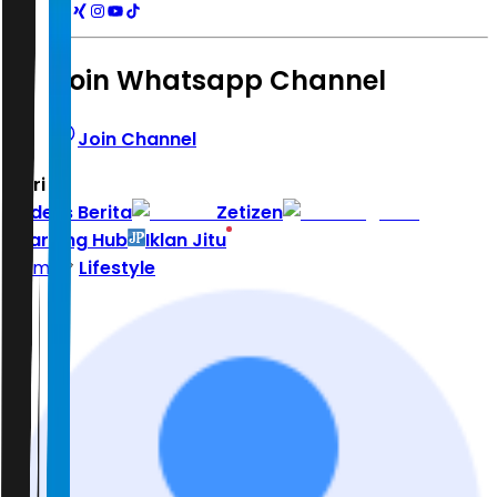
Join Whatsapp Channel
Join Channel
Hari ini
|
Indeks Berita
Zetizen
Learning Hub
Iklan Jitu
Home
Lifestyle