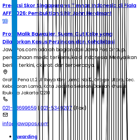
Prediksi Skor Singapura vs Timnas Indonesia di Piala
AFF 2026: Pembuktian Sihir John Herdman!
10
Profil Malik Bawazier, Suami Cut Keke yang
Dilaporkan Kasus Perzinaan dan Kohabitasi
JawaPos.com adalah bagian dari Jawa Pos Group,
perusahaan media terkemuka di Indonesia. Menyajikan
berita terkini, akurat, dan terpercaya.
Graha Pena Lt.2 Jl. Raya Kby. Lama No.12, Grogol Utara, Kec.
Kebayoran Lama, Kota Jakarta Selatan, Daerah Khusus
Ibukota Jakarta 12210
021-53699659
|
021-5349207
(Fax)
info@jawapos.com
Awarding