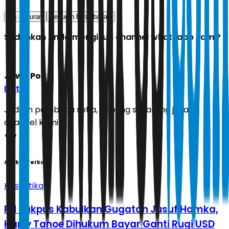
jus sayuran
penurun berat badan
Sudahkah Anda mengikuti channel whatsapp kami?
Jawa Pos
Ikuti
Jadilah pembaca setia, gabung sekarang juga di
channel kami!
Artikel Terkait
Kasuistika
PN Jakpus Kabulkan Gugatan Jusuf Hamka,
Harry Tanoe Dihukum Bayar Ganti Rugi USD