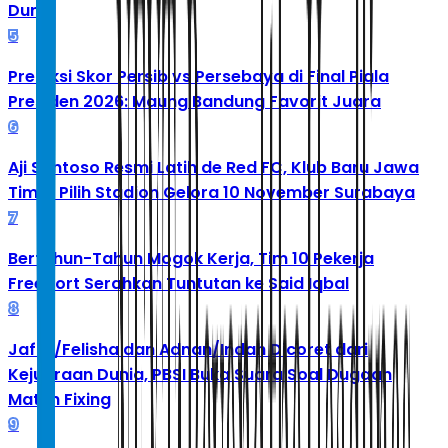
Dunia
5
Prediksi Skor Persib vs Persebaya di Final Piala
Presiden 2026: Maung Bandung Favorit Juara
6
Aji Santoso Resmi Latih de Red FC, Klub Baru Jawa
Timur Pilih Stadion Gelora 10 November Surabaya
7
Bertahun-Tahun Mogok Kerja, Tim 10 Pekerja
Freeport Serahkan Tuntutan ke Said Iqbal
8
Jafar/Felisha dan Adnan/Indah Dicoret dari
Kejuaraan Dunia, PBSI Buka Suara Soal Dugaan
Match Fixing
9