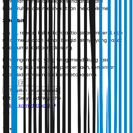
minuman ini mendukung kesehatan secara
keseluruhan dan meningkatkan metabolisme.
3. Jus bit
Jus bit, rendah kalori, kaya antioksidan, mineral, dan
serat merupakan pilihan bergizi lainnya yang dapat
dikonsumsi saat perut kosong.
Kandungan serat yang tinggi mendukung rasa
kenyang dan kesehatan pencernaan, sementara
antioksidan meningkatkan metabolisme.
1
2
2
Tampilkan semua halaman
Editor:
Setyo Adi Nugroho
Ikuti kami di Google
Tags