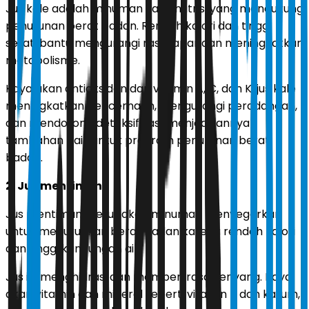
Jus kale adalah minuman kaya nutrisi yang mendukung
penurunan berat badan. Rendah kalori dan tinggi
serat, bantu mengurangi rasa lapar dan meningkatkan
metabolisme.
Kaya akan antioksidan dan vitamin A, C, dan K, jus kale
meningkatkan pencernaan, mengurangi peradangan,
dan mendorong detoksifikasi, menjadikannya
tambahan baik untuk program penurunan berat
badan.
2. Jus mentimun
Jus mentimun merupakan minuman menyegarkan
untuk menurunkan berat badan karena rendah kalori
dan tinggi kandungan air.
Jus ini menghidrasi dan memberi rasa kenyang. Kaya
akan vitamin dan mineral seperti vitamin K dan kalium,