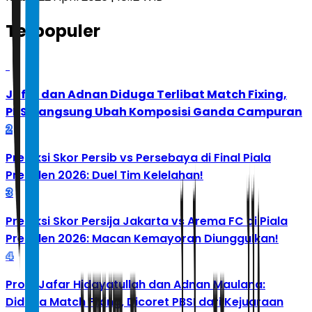
Terpopuler
1
Jafar dan Adnan Diduga Terlibat Match Fixing,
PBSI Langsung Ubah Komposisi Ganda Campuran
2
Prediksi Skor Persib vs Persebaya di Final Piala
Presiden 2026: Duel Tim Kelelahan!
3
Prediksi Skor Persija Jakarta vs Arema FC di Piala
Presiden 2026: Macan Kemayoran Diunggulkan!
4
Profil Jafar Hidayatullah dan Adnan Maulana:
Diduga Match Fixing, Dicoret PBSI dari Kejuaraan