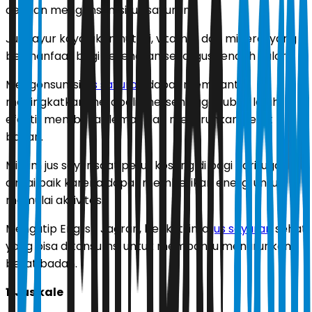
dengan mengonsumsi jus sayuran.
Jus sayur kaya akan nutrisi, vitamin, dan mineral yang
bermanfaat bagi kesehatan sekaligus rendah kalori.
Mengonsumsi
jus sayuran
dapat membantu
meningkatkan metabolisme, sehingga tubuh lebih
efektif membakar lemak dan menurunkan berat
badan.
Minum jus sayur saat perut kosong di pagi hari juga
dinilai baik karena dapat memberikan energi untuk
memulai aktivitas.
Mengutip English Jagran, berikut lima
jus sayuran
sehat
yang bisa dikonsumsi untuk membantu menurunkan
berat badan.
1. Jus kale