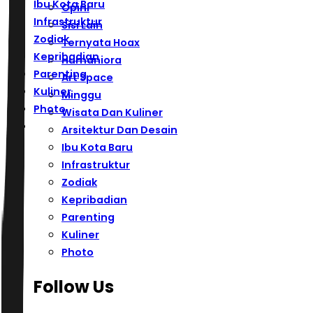
Ibu Kota Baru
Opini
Infrastruktur
Sisi Lain
Zodiak
Ternyata Hoax
Kepribadian
Humaniora
Parenting
Art Space
Kuliner
Minggu
Photo
Wisata Dan Kuliner
Arsitektur Dan Desain
Ibu Kota Baru
Infrastruktur
Zodiak
Kepribadian
Parenting
Kuliner
Photo
Follow Us