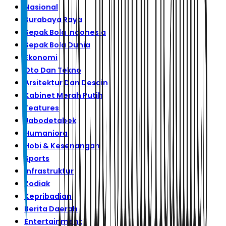
Nasional
Surabaya Raya
Sepak Bola Indonesia
Sepak Bola Dunia
Ekonomi
Oto Dan Tekno
Arsitektur Dan Desain
Kabinet Merah Putih
Features
Jabodetabek
Humaniora
Hobi & Kesenangan
Sports
Infrastruktur
Zodiak
Kepribadian
Berita Daerah
Entertainment