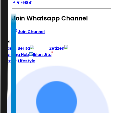
Join Whatsapp Channel
Join Channel
Hari ini
|
Indeks Berita
Zetizen
Learning Hub
Iklan Jitu
Home
Lifestyle