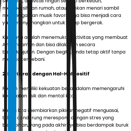
Selain itu, aktivitas ringan seperti berkebun,
membersihkan rumah, atau bahkan menari sambil
mendengarkan musik favorit juga bisa menjadi cara
yang menyenangkan untuk tetap bergerak.
Kuncinya adalah menemukan aktivitas yang membuat
Anda nyaman dan bisa dilakukan secara
berkelanjutan. Dengan begitu, Anda tetap aktif tanpa
merasa terbebani.
2. Isi Pikiran dengan Hal-Hal Positif
Pikiran memiliki kekuatan besar dalam memengaruhi
kesehatan fisik dan mental kita.
Ketika kita membiarkan pikiran negatif menguasai,
tubuh cenderung merespons dengan stres yang
berlebihan, yang pada akhirnya bisa berdampak buruk