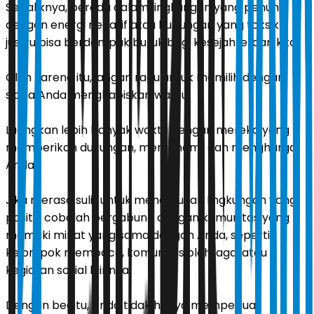
Sebaliknya, berada dalam lingkungan yang penuh
dengan energi negatif atau hubungan yang toksik
justru bisa berdampak buruk bagi kesejahteraan kita.
Oleh karena itu, jangan ragu untuk memilih dengan
siapa Anda menghabiskan waktu.
Luangkan lebih banyak waktu dengan mereka yang
memberikan dukungan, memahami, dan menghargai
Anda.
Jika merasa sulit untuk menemukan lingkungan yang
positif, cobalah bergabung dengan komunitas yang
memiliki minat yang sama dengan Anda, seperti
kelompok membaca, komunitas olahraga, atau
kegiatan sosial lainnya.
Dengan begitu, Anda tidak hanya memperluas