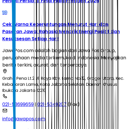
Penalti Persib di Final Piala Presiden 2026
10
Cek Warna Keberuntungan Menurut Hari dan
Pasaran Jawa: Rahasia Menarik Energi Positif dan
Kesuksesan Setiap Hari!
JawaPos.com adalah bagian dari Jawa Pos Group,
perusahaan media terkemuka di Indonesia. Menyajikan
berita terkini, akurat, dan terpercaya.
Graha Pena Lt.2 Jl. Raya Kby. Lama No.12, Grogol Utara, Kec.
Kebayoran Lama, Kota Jakarta Selatan, Daerah Khusus
Ibukota Jakarta 12210
021-53699659
|
021-5349207
(Fax)
info@jawapos.com