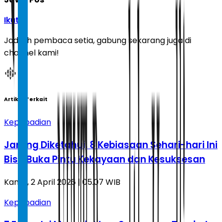
Ikuti
Jadilah pembaca setia, gabung sekarang juga di
channel kami!
Artikel Terkait
Kepribadian
Jarang Diketahui, 8 Kebiasaan Sehari-hari Ini
Bisa Buka Pintu Kekayaan dan Kesuksesan
Kamis, 2 April 2026 | 05.07 WIB
Kepribadian