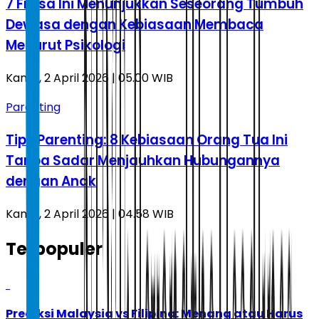
7 Frasa Ini Menunjukkan Seseorang Tumbuh
Dewasa dengan Kebiasaan Membaca
Menurut Psikologi
Kamis, 2 April 2026 | 05.00 WIB
Parenting
Tips Parenting: 8 Kebiasaan Orang Tua Ini
Tanpa Sadar Menjauhkan Hubungannya
dengan Anak
Kamis, 2 April 2026 | 04.58 WIB
Terpopuler
1
Prediksi Malaysia vs Filipina: Menang atau Harus