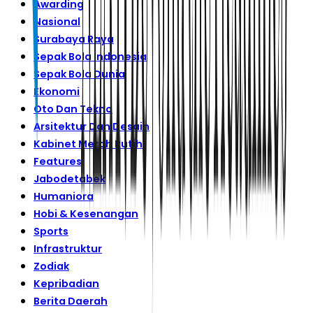
Awarding
Nasional
Surabaya Raya
Sepak Bola Indonesia
Sepak Bola Dunia
Ekonomi
Oto Dan Tekno
Arsitektur Dan Desain
Kabinet Merah Putih
Features
Jabodetabek
Humaniora
Hobi & Kesenangan
Sports
Infrastruktur
Zodiak
Kepribadian
Berita Daerah