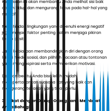
Kebiasaan ini akan membantu Anda melihat sisi baik
dalam hidup dan mengurangi fokus pada hal-hal yang
negatif.
Menghindari lingkungan yang dipenuhi energi negatif
juga menjadi faktor penting dalam menjaga pikiran
tetap positif.
Jauhi kebiasaan membandingkan diri dengan orang
lain di media sosial, dan pilihlah bacaan atau tontonan
yang menginspirasi serta memberikan motivasi.
Dengan begitu, Anda bisa lebih mudah
mempertahankan suasana hati yang baik dan
mengurangi tekanan yang tidak perlu.
3. Dekat dengan Orang-Orang yang Membuat
Anda Bahagia