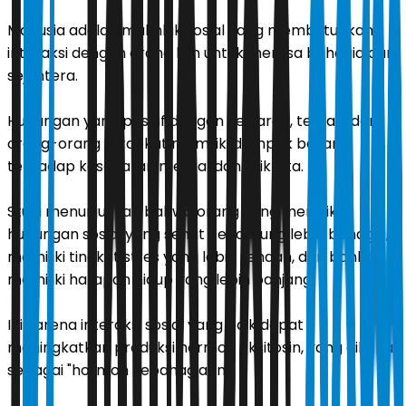
Manusia adalah makhluk sosial yang membutuhkan
interaksi dengan orang lain untuk merasa bahagia dan
sejahtera.
Hubungan yang positif dengan keluarga, teman, dan
orang-orang terdekat memiliki dampak besar
terhadap kesehatan mental dan fisik kita.
Studi menunjukkan bahwa orang yang memiliki
hubungan sosial yang sehat cenderung lebih bahagia,
memiliki tingkat stres yang lebih rendah, dan bahkan
memiliki harapan hidup yang lebih panjang.
Ini karena interaksi sosial yang baik dapat
meningkatkan produksi hormon oksitosin, yang dikenal
sebagai "hormon kebahagiaan."