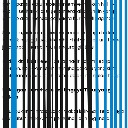
pernapasan, atau sekadar memperhatikan hal-hal
kecil di sekitar kita, seperti merasakan angin yang
bertiup atau mendengar suara burung di pagi hari.
Selain itu, belajar menerima keadaan tanpa terlalu
banyak mengkhawatirkan hal-hal yang belum terjadi
juga dapat membantu mengurangi stres.
Ketika kita bisa benar-benar hadir dalam setiap
momen, kita akan lebih menghargai apa yang kita
miliki dan merasa lebih damai dalam menjalani hidup.
5. Jangan Remehkan Pentingnya Tidur yang
Cukup
Tidur bukan hanya sekadar waktu istirahat, tetapi juga
saat tubuh melakukan pemulihan dan regenerasi.