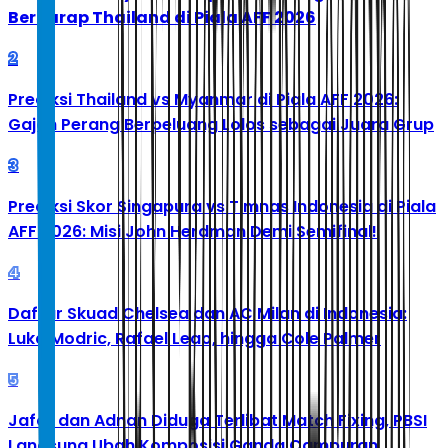
Berharap Thailand di Piala AFF 2026
2
Prediksi Thailand vs Myanmar di Piala AFF 2026:
Gajah Perang Berpeluang Lolos sebagai Juara Grup
3
Prediksi Skor Singapura vs Timnas Indonesia di Piala
AFF 2026: Misi John Herdman Demi Semifinal!
4
Daftar Skuad Chelsea dan AC Milan di Indonesia:
Luka Modric, Rafael Leao, hingga Cole Palmer
5
Jafar dan Adnan Diduga Terlibat Match Fixing, PBSI
Langsung Ubah Komposisi Ganda Campuran