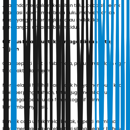
Jika Anda mengalami kesulitan tidur, cobalah teknik
relaksasi seperti membaca buku, mendengarkan
musik yang menenangkan, atau melakukan
peregangan ringan sebelum tidur.
6. Terus Belajar untuk Menjaga Pikiran Tetap
Tajam
Otak, seperti otot di tubuh kita, perlu terus dilatih agar
tetap aktif dan tajam.
Mempelajari hal-hal baru tidak hanya membuat kita
lebih berpengetahuan, tetapi juga membantu
mencegah penurunan fungsi kognitif seiring
bertambahnya usia.
Banyak cara untuk melatih otak, seperti membaca
buku, menyelesaikan teka-teki silang, belajar bahasa