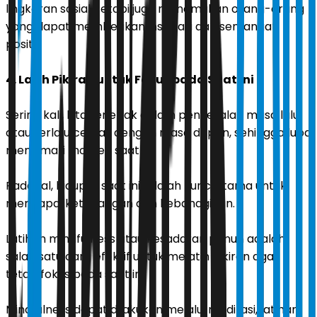
lingkaran sosial, tetapi juga menemukan orang-orang
yang dapat memberikan inspirasi dan semangat
positif.
4. Latih Pikiran untuk Fokus pada Saat Ini
Sering kali, kita terjebak dalam penyesalan masa lalu
atau terlalu cemas dengan masa depan, sehingga lupa
menikmati momen saat ini.
Padahal, hidup di saat ini adalah kunci utama untuk
mencapai ketenangan dan kebahagiaan.
Latihan mindfulness atau kesadaran penuh adalah
salah satu cara efektif untuk melatih pikiran agar
tetap fokus pada saat ini.
Mindfulness dapat dilakukan melalui meditasi, latihan