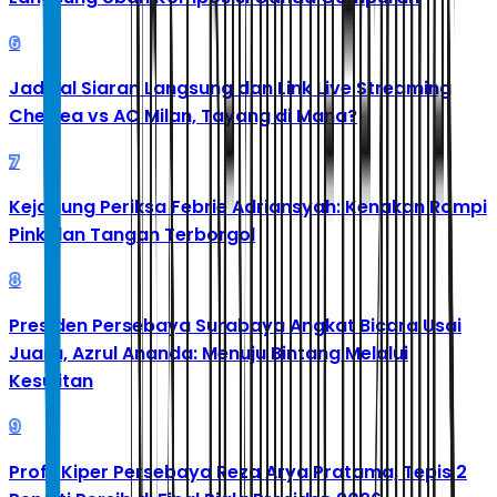
6
Jadwal Siaran Langsung dan Link Live Streaming
Chelsea vs AC Milan, Tayang di Mana?
7
Kejagung Periksa Febrie Adriansyah: Kenakan Rompi
Pink dan Tangan Terborgol
8
Presiden Persebaya Surabaya Angkat Bicara Usai
Juara, Azrul Ananda: Menuju Bintang Melalui
Kesulitan
9
Profil Kiper Persebaya Reza Arya Pratama, Tepis 2