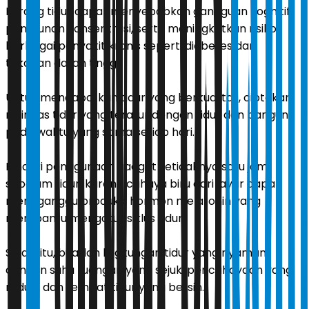
Kurang tidur dapat menyebabkan gangguan kognitif,
penurunan konsentrasi, serta meningkatkan risiko
berbagai penyakit kronis seperti diabetes dan
tekanan darah tinggi.
Untuk mendapatkan tidur yang berkualitas, ciptakan
rutinitas tidur yang teratur dengan tidur dan bangun
pada waktu yang sama setiap hari.
Hindari penggunaan gadget setidaknya satu jam
sebelum tidur, karena cahaya biru dari layar dapat
mengganggu produksi hormon melatonin yang
membantu mengatur siklus tidur.
Selain itu, buatlah lingkungan tidur yang nyaman
dengan suhu ruangan yang sejuk, pencahayaan yang
redup, dan tempat tidur yang bersih.