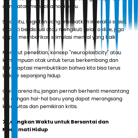
asing, atau mencoba hobi baru.
Selain itu, kegiatan yang melibatkan interaksi sosial,
seperti berdiskusi atau mengikuti kelas online, juga
dapat memberikan stimulasi mental yang baik.
Menurut penelitian, konsep "neuroplasticity" atau
kemampuan otak untuk terus berkembang dan
beradaptasi membuktikan bahwa kita bisa terus
belajar sepanjang hidup.
Oleh karena itu, jangan pernah berhenti menantang
diri dengan hal-hal baru yang dapat merangsang
kreativitas dan pemikiran kritis.
7. Luangkan Waktu untuk Bersantai dan
Menikmati Hidup