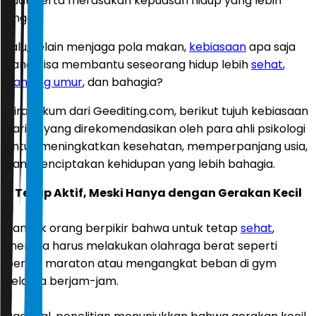
kuat, serta merasakan kepuasan hidup yang lebih
tinggi.
Lalu, selain menjaga pola makan,
kebiasaan
apa saja
yang bisa membantu seseorang hidup lebih
sehat
,
panjang umur
, dan bahagia?
Dirangkum dari Geediting.com, berikut tujuh kebiasaan
harian yang direkomendasikan oleh para ahli psikologi
untuk meningkatkan kesehatan, memperpanjang usia,
dan menciptakan kehidupan yang lebih bahagia.
1. Tetap Aktif, Meski Hanya dengan Gerakan Kecil
Banyak orang berpikir bahwa untuk tetap
sehat
,
mereka harus melakukan olahraga berat seperti
berlari maraton atau mengangkat beban di gym
selama berjam-jam.