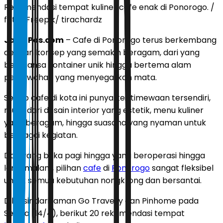
Rekomendasi tempat kuliner cafe enak di Ponorogo. /
foto : Freepik/ tirachardz
JawaPos.com
–
Cafe di Ponorogo terus berkembang
dengan konsep yang semakin beragam, dari yang
bernuansa kontainer unik hingga bertema alam
persawahan yang menyegarkan mata.
Setiap cafe di kota ini punya keistimewaan tersendiri,
mulai dari desain interior yang estetik, menu kuliner
yang beragam, hingga suasana yang nyaman untuk
berbagai kegiatan.
Dari yang buka pagi hingga yang beroperasi hingga
larut malam, pilihan
cafe
di
Ponorogo
sangat fleksibel
untuk semua kebutuhan nongkrong dan bersantai.
Dilansir dari laman Go Travelly dan Pinhome pada
Selasa (14/4), berikut 20 rekomendasi tempat