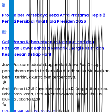
9
Profil Kiper Persebaya Reza Arya Pratama, Tepis 2
Penalti Persib di Final Piala Presiden 2026
10
Cek Warna Keberuntungan Menurut Hari dan
Pasaran Jawa: Rahasia Menarik Energi Positif dan
Kesuksesan Setiap Hari!
JawaPos.com adalah bagian dari Jawa Pos Group,
perusahaan media terkemuka di Indonesia. Menyajikan
berita terkini, akurat, dan terpercaya.
Graha Pena Lt.2 Jl. Raya Kby. Lama No.12, Grogol Utara, Kec.
Kebayoran Lama, Kota Jakarta Selatan, Daerah Khusus
Ibukota Jakarta 12210
021-53699659
|
021-5349207
(Fax)