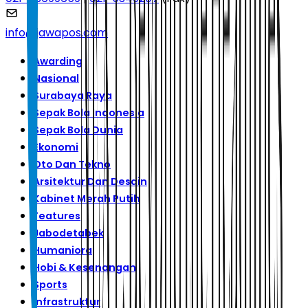
info@jawapos.com
Awarding
Nasional
Surabaya Raya
Sepak Bola Indonesia
Sepak Bola Dunia
Ekonomi
Oto Dan Tekno
Arsitektur Dan Desain
Kabinet Merah Putih
Features
Jabodetabek
Humaniora
Hobi & Kesenangan
Sports
Infrastruktur