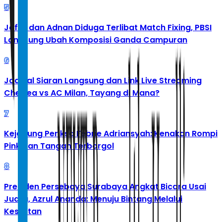
5
Jafar dan Adnan Diduga Terlibat Match Fixing, PBSI
Langsung Ubah Komposisi Ganda Campuran
6
Jadwal Siaran Langsung dan Link Live Streaming
Chelsea vs AC Milan, Tayang di Mana?
7
Kejagung Periksa Febrie Adriansyah: Kenakan Rompi
Pink dan Tangan Terborgol
8
Presiden Persebaya Surabaya Angkat Bicara Usai
Juara, Azrul Ananda: Menuju Bintang Melalui
Kesulitan