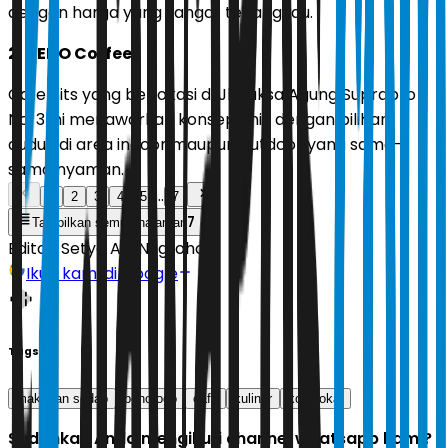
dengan harga yang sangat terjangkau.
2. UENO Coffee
Cafe hits yang berlokasi di Jl. Jaksa Agung Suprapto
No. 3 ini menawarkan konsep unik dengan pilihan
duduk di area indoor maupun outdoor yang sama-
sama nyaman.
...
1
2
3
4
5
7
7
Tampilkan semua halaman
Editor:
Setyo Adi Nugroho
Ikuti kami di Google
Tags
makanan sedap
ponorogo
cafe
kuliner
kopi lokal
Sudahkah Anda mengikuti channel whatsapp kami?