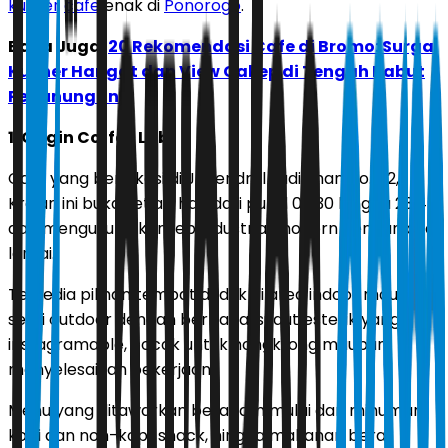
kuliner
cafe
enak di
Ponorogo
.
Baca Juga:
20 Rekomendasi Cafe di Bromo: Surga
Kuliner Hangat dan View Cakep di Tengah Kabut
Pegunungan
1. Origin Coffee Lab
Cafe yang berlokasi di Jl. Jendral Sudirman No. 42,
Krajan ini buka setiap hari dari pukul 06.30 hingga 23.45
dan mengusung konsep industrial modern dengan dua
lantai.
Tersedia pilihan tempat duduk di area indoor maupun
semi outdoor dengan berbagai sudut estetik yang
instagramable, cocok untuk nongkrong maupun
menyelesaikan pekerjaan.
Menu yang ditawarkan beragam mulai dari minuman
kopi dan non-kopi, snack, hingga makanan berat