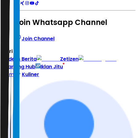
Join Whatsapp Channel
Join Channel
Hari ini
|
Indeks Berita
Zetizen
Learning Hub
Iklan Jitu
Home
Kuliner