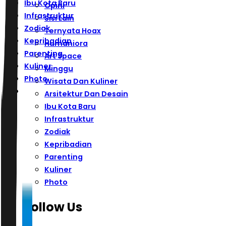
Ibu Kota Baru
Opini
Infrastruktur
Sisi Lain
Zodiak
Ternyata Hoax
Kepribadian
Humaniora
Parenting
Art Space
Kuliner
Minggu
Photo
Wisata Dan Kuliner
Arsitektur Dan Desain
Ibu Kota Baru
Infrastruktur
Zodiak
Kepribadian
Parenting
Kuliner
Photo
Follow Us