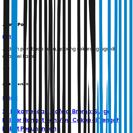
Jawa Pos
Ikuti
Jadilah pembaca setia, gabung sekarang juga di
channel kami!
Artikel Terkait
Kuliner
20 Rekomendasi Cafe di Bromo: Surga
Kuliner Hangat dan View Cakep di Tengah
Kabut Pegunungan