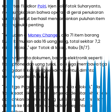
Kakortas Tipidkor
Polri
, Irjen Pol. Totok Suharyanto,
mengungkapkan bahwa operasi di gerai penukaran
uang tersebut berhasil mengamankan puluhan item
barang bukti penting.
"Kemudian di
Money Changer
, ada 71 item barang
bukti, kemudian ada 16 uang asing, total sekitar 7,2
miliar Rupiah," ujar Totok di lokasi, Rabu (8/7).
Selain menyita dokumen, barang elektronik seperti
handphone, dan uang tunai, polisi juga membawa tiga
orang dari lokasi penggeledahan untuk dimintai
keterangan lebih lanjut.
"Ada tiga. Pegawai aja. Iya, orang ada di lokasi," jelas
Totok saat dikonfirmasi mengenai identitas pihak yang
diamankan. Seluruh barang bukti tersebut kini telah
dibawa ke Polda Metro Jaya demi kepentingan
penyidikan.