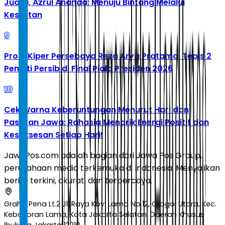
Juara, Azrul Ananda: Menuju Bintang Melalui
Kesulitan
9
Profil Kiper Persebaya Reza Arya Pratama, Tepis 2
Penalti Persib di Final Piala Presiden 2026
10
Cek Warna Keberuntungan Menurut Hari dan
Pasaran Jawa: Rahasia Menarik Energi Positif dan
Kesuksesan Setiap Hari!
JawaPos.com adalah bagian dari Jawa Pos Group,
perusahaan media terkemuka di Indonesia. Menyajikan
berita terkini, akurat, dan terpercaya.
Graha Pena Lt.2 Jl. Raya Kby. Lama No.12, Grogol Utara, Kec.
Kebayoran Lama, Kota Jakarta Selatan, Daerah Khusus