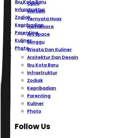
Ibu Kota Baru
Opini
Infrastruktur
Sisi Lain
Zodiak
Ternyata Hoax
Kepribadian
Humaniora
Parenting
Art Space
Kuliner
Minggu
Photo
Wisata Dan Kuliner
Arsitektur Dan Desain
Ibu Kota Baru
Infrastruktur
Zodiak
Kepribadian
Parenting
Kuliner
Photo
Follow Us