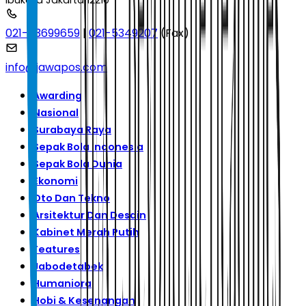
Ibukota Jakarta 12210
021-53699659
|
021-5349207
(Fax)
info@jawapos.com
Awarding
Nasional
Surabaya Raya
Sepak Bola Indonesia
Sepak Bola Dunia
Ekonomi
Oto Dan Tekno
Arsitektur Dan Desain
Kabinet Merah Putih
Features
Jabodetabek
Humaniora
Hobi & Kesenangan