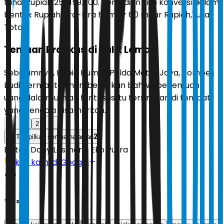
tunai Rupiah 259.159.000. Kemudian kita konversi dalam
bentuk Rupiah kira-kira hampir 60 miliar Rupiah," urai
Totok.
Temuan Brankas di Balik Lemari
Sebelumnya, Kabid Humas Polda Metro Jaya, Kombes
Budi Hermanto, membenarkan bahwa penemuan
uang dalam jumlah fantastis itu tersimpan di tempat
yang sengaja disamarkan.
1
2
2
Tampilkan semua halaman
Editor:
Dony Lesmana Eko Putra
Ikuti kami di Google
Tags