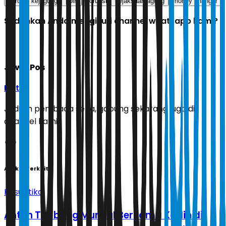
korupsi kejagung
polri
korupsi
kejaksaan agung
money changer
Sudahkah Anda mengikuti channel whatsapp kami?
Jawa Pos
Ikuti
Jadilah pembaca setia, gabung sekarang juga di
channel kami!
Artikel Terkait
Kasuistika
Anton Timbang Muncul Bersama Kadin di