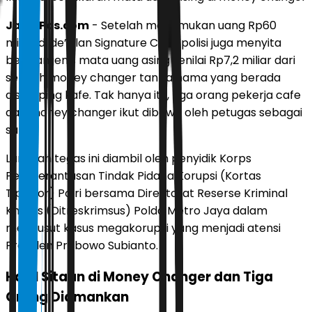
JawaPos.com
- Setelah menemukan uang Rp60
miliar di de’Clan Signature Cafe, polisi juga menyita
belasan jenis mata uang asing senilai Rp7,2 miliar dari
sebuah money changer tanpa nama yang berada
disamping kafe. Tak hanya itu, tiga orang pekerja cafe
dan money changer ikut dibawa oleh petugas sebagai
saksi.
Langkah tegas ini diambil oleh penyidik Korps
Pemberantasan Tindak Pidana Korupsi (Kortas
Tipidkor) Polri bersama Direktorat Reserse Kriminal
Khusus (Ditreskrimsus) Polda Metro Jaya dalam
mengusut kasus megakorupsi yang menjadi atensi
Presiden Prabowo Subianto.
Hasil Sitaan di Money Changer dan Tiga
Orang Diamankan