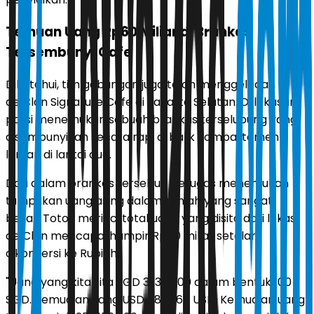
Temuan Uang Rp60 Miliar di Brankas
Tersembunyi Cafe
Diketahui, tim gabungan juga telah menggeledah
de’Clan Signature Cafe di Jakarta Selatan. Di lokasi ini,
polisi menemukan sebuah brankas terselubung yang
disembunyikan secara rapi di balik kompartemen
lemari di lantai dua.
Dari dalam brankas tersebut, petugas menemukan
tumpukan uang asing dalam jumlah yang sangat
besar. Totok merinci total uang yang disita dari lokasi
de’Clan mencapai hampir Rp60 miliar setelah
dikonversi ke Rupiah.
"Uang yang kita sita SGD 3.130.000 dalam bentuk 100
SGD. Kemudian yang USD 889.965 USD. Kemudian uang