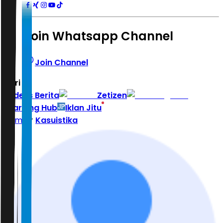
Join Whatsapp Channel
Join Channel
Hari ini
|
Indeks Berita
Zetizen
Learning Hub
Iklan Jitu
Home
Kasuistika