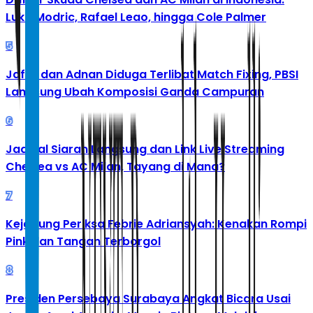
Luka Modric, Rafael Leao, hingga Cole Palmer
5
Jafar dan Adnan Diduga Terlibat Match Fixing, PBSI
Langsung Ubah Komposisi Ganda Campuran
6
Jadwal Siaran Langsung dan Link Live Streaming
Chelsea vs AC Milan, Tayang di Mana?
7
Kejagung Periksa Febrie Adriansyah: Kenakan Rompi
Pink dan Tangan Terborgol
8
Presiden Persebaya Surabaya Angkat Bicara Usai