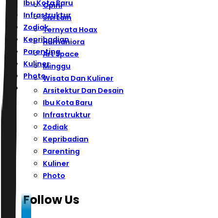
Ibu Kota Baru
Opini
Infrastruktur
Sisi Lain
Zodiak
Ternyata Hoax
Kepribadian
Humaniora
Parenting
Art Space
Kuliner
Minggu
Photo
Wisata Dan Kuliner
Arsitektur Dan Desain
Ibu Kota Baru
Infrastruktur
Zodiak
Kepribadian
Parenting
Kuliner
Photo
Follow Us