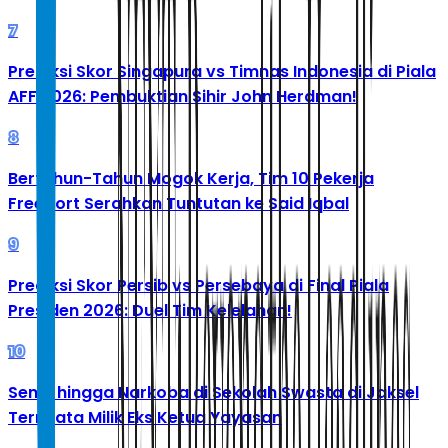
7
Prediksi Skor Singapura vs Timnas Indonesia di Piala
AFF 2026: Pembuktian Sihir John Herdman!
8
Bertahun-Tahun Mogok Kerja, Tim 10 Pekerja
Freeport Serahkan Tuntutan ke Said Iqbal
9
Prediksi Skor Persib vs Persebaya di Final Piala
Presiden 2026: Duel Tim Kelelahan!
10
Senpi hingga Narkoba di Sekolah Swasta di Jaksel
Ternyata Milik Eks Ketua Yayasan