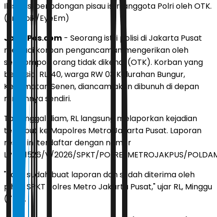
Ilustrasi penodongan pisau istri anggota Polri oleh OTK.
(Freepik/EyeEm)
JawaPos.com
- Seorang istri polisi di Jakarta Pusat
menjadi korban pengancaman mengerikan oleh
sekelompok orang tidak dikenal (OTK). Korban yang
berinisial RL, 40, warga RW 03 Kelurahan Bungur,
Kecamatan Senen, diancam akan dibunuh di depan
rumahnya sendiri.
Tak tinggal diam, RL langsung melaporkan kejadian
tersebut ke Mapolres Metro Jakarta Pusat. Laporan
resmi ini terdaftar dengan nomor
LP/B/1526/V/2026/SPKT/POLRESMETROJAKPUS/POLDA
"Saya sudah buat laporan dan sudah diterima oleh
pihak SPKT Polres Metro Jakarta Pusat," ujar RL, Minggu
(7/6).