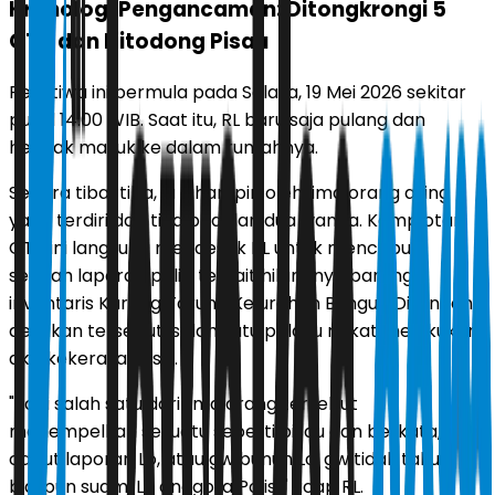
Kronologi Pengancaman: Ditongkrongi 5
OTK dan Ditodong Pisau
Peristiwa ini bermula pada Selasa, 19 Mei 2026 sekitar
pukul 14.00 WIB. Saat itu, RL baru saja pulang dan
hendak masuk ke dalam rumahnya.
Secara tiba-tiba, ia dihampiri oleh lima orang asing
yang terdiri dari tiga pria dan dua wanita. Komplotan
OTK ini langsung mendesak RL untuk mencabut
sebuah laporan polisi terkait hilangnya barang
inventaris Karang Taruna Kelurahan Bungur. Ditengah
desakan tersebut, salah satu pelaku nekat melakukan
aksi kekerasan fisik.
"Jadi salah satu dari lima orang tersebut
menempelkan sesuatu seperti pisau dan berkata,
cabut laporan Lo, atau gw bunuh Lo, gw tidak takut
biarpun suami Lo anggota Polisi," ucap RL.