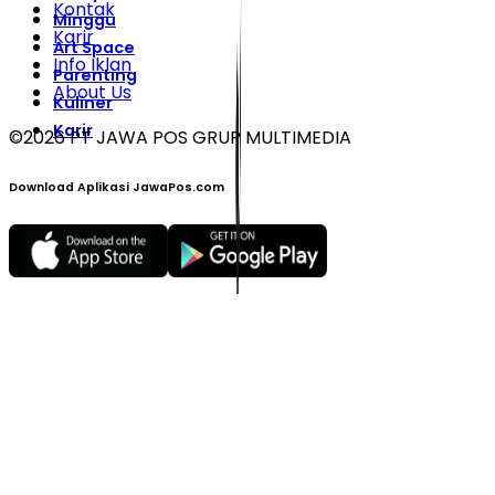
Kontak
Minggu
Karir
Art Space
Info Iklan
Parenting
About Us
Kuliner
Karir
©
2026
PT JAWA POS GRUP MULTIMEDIA
Download Aplikasi JawaPos.com