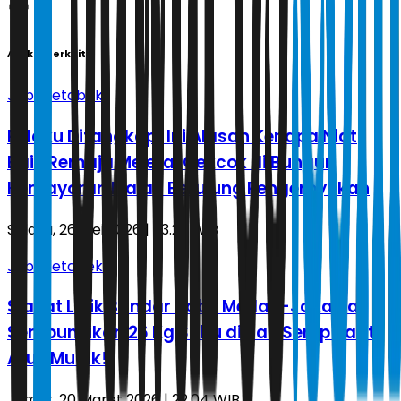
Artikel Terkait
Jabodetabek
Pelaku Ditangkap! Ini Alasan Kenapa Niat
Baik Remaja Melerai Cekcok di Bungur
Kemayoran Malah Berujung Pengeroyokan
Selasa, 26 Mei 2026 | 23.22 WIB
Jabodetabek
Siasat Licik Bandar Sabu Medan-Jakarta:
Sembunyikan 26 Kg Sabu di Ban Serep Saat
Arus Mudik!
Jumat, 20 Maret 2026 | 22.04 WIB