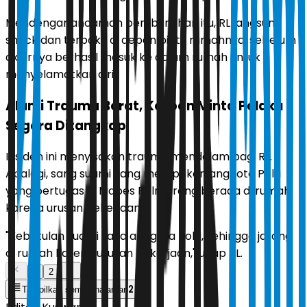
Mendengar ancaman pembunuhan itu, RL langsung
shock dan terpaku di depan pintu rumahnya, sebelum
akhirnya berhasil masuk ke dalam rumah untuk
menyelamatkan diri.
Alami Trauma Berat, Korban Minta Pelaku
Segera Ditangkap
Insiden ini menyisakan trauma mendalam bagi RL.
Apalagi, sang suami yang merupakan anggota Polri
yang bertugas di Mabes Polri jarang berada di rumah,
karena urusan pekerjaan.
"Kebetulan suami saya anggota Polri, sehingga jarang
di rumah karena urusan pekerjaan," ucap RL.
1
2
2
Tampilkan semua halaman