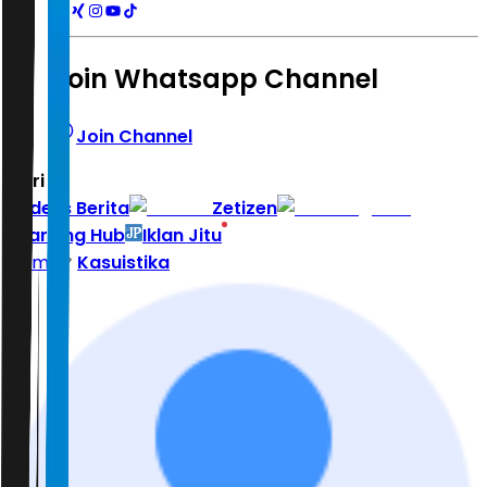
Join Whatsapp Channel
Join Channel
Hari ini
|
Indeks Berita
Zetizen
Learning Hub
Iklan Jitu
Home
Kasuistika