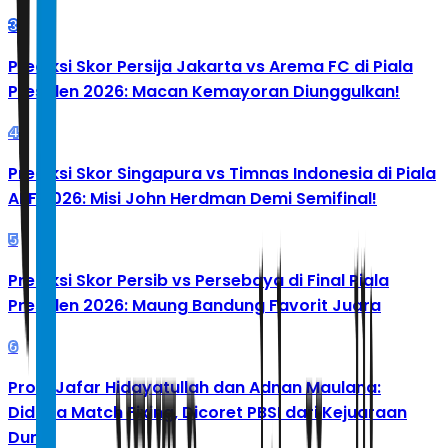
3
Prediksi Skor Persija Jakarta vs Arema FC di Piala
Presiden 2026: Macan Kemayoran Diunggulkan!
4
Prediksi Skor Singapura vs Timnas Indonesia di Piala
AFF 2026: Misi John Herdman Demi Semifinal!
5
Prediksi Skor Persib vs Persebaya di Final Piala
Presiden 2026: Maung Bandung Favorit Juara
6
Profil Jafar Hidayatullah dan Adnan Maulana:
Diduga Match Fixing, Dicoret PBSI dari Kejuaraan
Dunia