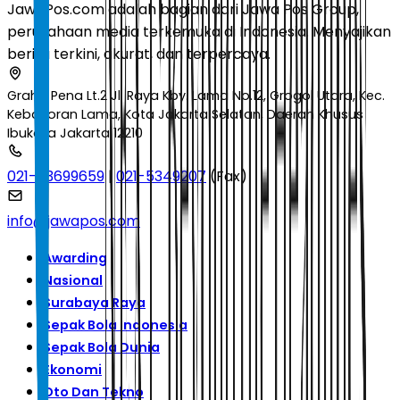
JawaPos.com adalah bagian dari Jawa Pos Group,
perusahaan media terkemuka di Indonesia. Menyajikan
berita terkini, akurat, dan terpercaya.
Graha Pena Lt.2 Jl. Raya Kby. Lama No.12, Grogol Utara, Kec.
Kebayoran Lama, Kota Jakarta Selatan, Daerah Khusus
Ibukota Jakarta 12210
021-53699659
|
021-5349207
(Fax)
info@jawapos.com
Awarding
Nasional
Surabaya Raya
Sepak Bola Indonesia
Sepak Bola Dunia
Ekonomi
Oto Dan Tekno