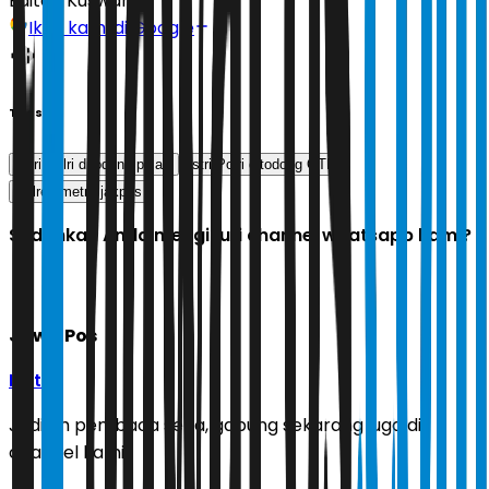
Editor:
Kuswandi
Ikuti kami di Google
Tags
Istri Polri ditodong pisau
Istri Polri ditodong OTK
polres metro jakpus
Sudahkah Anda mengikuti channel whatsapp kami?
Jawa Pos
Ikuti
Jadilah pembaca setia, gabung sekarang juga di
channel kami!